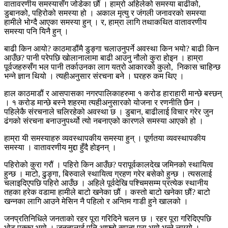
वातावरणीय समस्यासँग जोडेका छौं । हाम्रो अहिलेको समस्या बाढीको,
डुबानको, पहिरोको समस्या हो । अकाल मृत्यु र जंगली जनावरको समस्या
हामीले भोग्दै आएका समस्या हुन् । र, हाम्रा लागि तथाकथित वातावरणीय
समस्या पनि यिनै हुन् ।
बाढी किन आयो? काठमाडौंमै डुङ्‍गा चलाउनुपर्ने अवस्था किन भयो? बाढी किन
आउँछ? पानी परेपछि खोलानालामा बाढी आउनु नौलो कुरा होइन । हाम्रा
पूर्वजहरुसँग भल पानी तर्काउनका लाग यत्रो आकारको कुलो, निकास चाहिन्छ
भन्ने ज्ञान थियो । त्यहीअनुसार संरचना बने । घरहरु कम थिए ।
हाल काठमाडौं र आसपासका नगरपालिकाहरुमा १ करोड हाराहारी मान्छे बस्छन्
। १ करोड मान्छे बस्ने शहरमा त्यहीअनुसारको योजना र रणनीति छैन ।
पहिलेकै संरचनाले चलिरहेको अवस्था छ । डुबान, बाढीलाई विचार गरेर जुन
ढंगको संरचना बनाउनुपर्थ्यो त्यो नबनाएको कारणले समस्या आएको हो ।
हाम्रा यी समस्याहरु व्यवस्थापकीय समस्या हुन् । पूर्णतया व्यवस्थापकीय
समस्या । वातावरणीय मुद्दा हुँदै होइनन् ।
पहिरोको कुरा गरौं । पहिरो किन आउँछ? परापूर्वकालदेख जमिनको स्थायित्व
हुन्छ । माटो, ढुङ्गा, बिरुवाले स्थायित्व ग्रहण गरेर बसेको हुन्छ । त्यसलाई
चलाइदिएपछि पहिरो आउँछ । अहिले पूर्वदेखि पश्चिमसम्म प्रत्येक स्थानीय
तहका हरेक वडामा हामीले बाटो खनेका छौं । कस्तो बाटो खनेका छौं? बाटो
खन्नका लागि आउने मेसिन नै पहिलो र अन्तिम गाडी हुने खालको ।
जनप्रतिनिधिले जनताको रहर पूरा गरिदिने चलन छ । रहर पूरा गरिदिएपछि
भोट पक्का भयो । जनतालाई पनि आफ्नो सपना पूरा भयो भन्ने लाग्यो ।