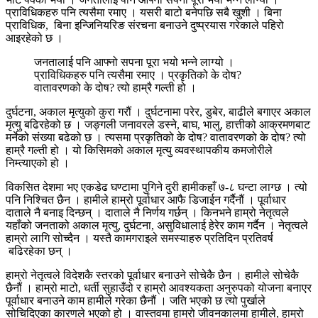
प्राविधिकहरु पनि त्यसैमा रमाए । यसरी बाटो बनेपछि सबै खुशी । बिना
प्राविधिक, बिना इन्जिनियरिङ संरचना बनाउने दुष्प्रयास गरेकाले पहिरो
आइरहेको छ ।
जनतालाई पनि आफ्नो सपना पूरा भयो भन्ने लाग्यो ।
प्राविधिकहरु पनि त्यसैमा रमाए । प्रकृतिको के दोष?
वातावरणको के दोष? त्यो हाम्रै गल्ती हो ।
दुर्घटना, अकाल मृत्युको कुरा गरौं । दुर्घटनामा परेर, डुबेर, बाढीले बगाएर अकाल
मृत्यु बढिरहेको छ । जङ्गली जनावरले डस्ने, बाघ, भालु, हात्तीको आक्रमणबाट
मर्नेको संख्या बढेको छ । त्यसमा प्रकृतिको के दोष? वातावरणको के दोष? त्यो
हाम्रै गल्ती हो । यो किसिमको अकाल मृत्यु व्यवस्थापकीय कमजोरीले
निम्त्याएको हो ।
विकसित देशमा भए एकडेढ घण्टामा पुगिने दुरी हामीकहाँ ७-८ घन्टा लाग्छ । त्यो
पनि निश्चित छैन । हामीले हाम्रो पूर्वाधार आफै डिजाईन गर्दैनौं । पूर्वाधार
दाताले नै बनाइ दिन्छन् । दाताले नै निर्णय गर्छन् । किनभने हाम्रो नेतृत्वले
यहाँको जनताको अकाल मृत्यु, दुर्घटना, असुविधालाई हेरेर काम गर्दैन । नेतृत्वले
हाम्रो लागि सोच्दैन । यस्तै कामगराइले समस्याहरु प्रतिदिन प्रतिवर्ष
बढिरहेका छन् ।
हाम्रो नेतृत्वले विदेशकै स्तरको पूर्वाधार बनाउने सोचेकै छैन । हामीले सोचेकै
छैनौं । हाम्रो माटो, धर्ती सुहाउँदो र हाम्रो आवश्यकता अनुरुपको योजना बनाएर
पूर्वाधार बनाउने काम हामीले गरेका छैनौं । जति भएको छ त्यो पुर्खाले
सोचिदिएका कारणले भएको हो । वास्तवमा हाम्रो जीवनकालमा हामीले, हाम्रो