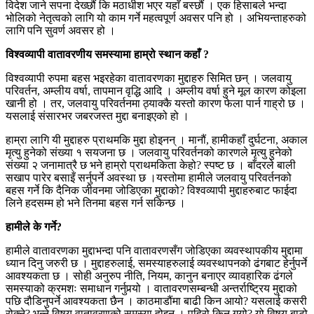
विदेश जाने सपना देख्छौं कि मठाधीश भएर यहाँ बस्छौं । एक हिसाबले भन्दा
भोलिको नेतृत्वको लागि यो काम गर्ने महत्वपूर्ण अवसर पनि हो । अभियन्ताहरुको
लागि पनि सुवर्ण अवसर हो ।
विश्वव्यापी वातावरणीय समस्यामा हाम्रो स्थान कहाँ ?
विश्वव्यापी रुपमा बहस भइरहेका वातावरणका मुद्दाहरु सिमित छन् । जलवायु
परिवर्तन, अम्लीय वर्षा, तापमान वृद्धि आदि । अम्लीय वर्षा हुने मूल कारण कोइला
खानी हो । तर, जलवायु परिवर्तनमा ठ्याक्कै यस्तो कारण फेला पार्न गाह्रो छ ।
यसलाई संसारभर जबरजस्त मुद्दा बनाइएको हो ।
हाम्रा लागि यी मुद्दाहरु प्राथमकि मुद्दा होइनन् । मानौं, हामीकहाँ दुर्घटना, अकाल
मृत्यु हुनेको संख्या १ सयजना छ । जलवायु परिवर्तनको कारणले मृत्यु हुनेको
संख्या २ जनामात्रै छ भने हाम्रो प्राथमकिता केहो? स्पष्ट छ । बाँदरले बाली
सखाप पारेर बसाइँ सर्नुपर्ने अवस्था छ ।यस्तोमा हामीले जलवायु परिवर्तनको
बहस गर्ने कि दैनिक जीवनमा जोडिएका मुद्दाको? विश्वव्यापी मुद्दाहरुबाट फाईदा
लिने हदसम्म हो भने तिनमा बहस गर्न सकिन्छ ।
हामीले के गर्ने?
हामीले वातावरणका मुद्दाभन्दा पनि वातावरणसँग जोडिएका व्यवस्थापकीय मुद्दामा
ध्यान दिनु जरुरी छ । मुद्दाहरुलाई, समस्याहरुलाई व्यवस्थापनको ढंगबाट हेर्नुपर्ने
आवश्यकता छ । सोही अनुरुप नीति, नियम, कानुन बनाएर व्यावहारिक ढंगले
समस्याको क्रमशः समाधान गर्नुपर्‍यो । वातावरणसम्बन्धी अन्तर्राष्ट्रिय मुद्दाको
पछि दौडिनुपर्ने आवश्यकता छैन । काठमाडौंमा बाढी किन आयो? यसलाई कसरी
रोक्ने? भन्ने विषय वातावरणको समस्या होइन । पहिरो किन गयो? यो विषय बाटो