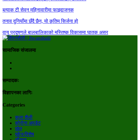
ब्ल्याक टी सेवन महिनावारीमा फाइदाजनक
तनाव दुनियाँमा छँदै छैन, यो कृतिम सिर्जना हो
वायु प्रदूषणले बालबालिकाको मस्तिष्क विकासमा घातक असर
सामाजिक संजालमा
सम्पादकः
विज्ञापनका लागिः
Categories
कला शैली
कोरोना अपडेट
खेल
खोज/विशेष
गाँउघर