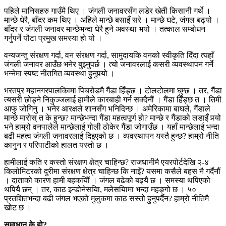
पहिले मानिसहरु गाउँमै थिए । जंगली जनावरसँग लडेर खेती किसानी गर्थे ।
मान्छे धेरै, बाँदर कम थिए । अहिले मान्छे बसाइँ सरे । मान्छे घटे, जंगल बढ्यो ।
बाँदर र जंगली जनावर मान्छेभन्दा धेरै हुने अवस्था भयो । तत्काल सम्बोधन
गर्नुपर्ने यौटा प्रमुख समस्या हो यो ।
वन्यजन्तु संरक्षण गर्दा, वन संरक्षण गर्दा, सामुदायकि वनको स्वीकृति दिँदा त्यहाँ
जंगली जनावर आउँछ भनेर बुझ्नुपर्छ । त्यो जनावरलाई कसरी व्यवस्थापन गर्ने
भन्नेमा स्पष्ट नीतगित व्यवस्था हुनुपर्‍यो ।
भरतपुर महानगरपालकिामा पिचरोडमै गैंडा हिँड्छ । टोलटोलमा घुम्छ । तर, गैंडा
त्यसरी छोड्ने निकुञ्जलाई हामीले कारबाही गर्न सक्दैनौं । गैंडा हिँड्छ त । तिमी
आफु जोगिनु । भनेर आरक्षले शानसँग भनिदिन्छ । अमेरिकामा बाघले, गैंडाले
मान्छे मारोस् त के हुन्छ? मान्छेभन्दा गैंडा महत्वपूर्ण हो? मान्छे र गैंडाको लडाइँ पर्‍यो
भने हाम्रो वनपालेले मान्छेलाई गोली ठोकेर गैंडा जोगाउँछ । यहाँ मान्छेलाई भन्दा
बढी महत्व जंगली जनावरलाई दिइएको छ । व्यवस्थापन यस्तै हुन्छ? हाम्रो नीति
कानुन र परिपाटीको हालत यस्तो छ ।
हामीलाई कति र कस्तो संरक्षण क्षेत्र चाहिन्छ? राजधानीमै एयरपोर्टदेखि २-४
किलोमिटरको दुरीमा संरक्षण क्षेत्र चाहिन्छ कि नाइँ? यसमा कसैले बहस नै गर्दैनौं
। दाताको कारण हामी बहकयिौं । जंगल बढेको बढ्यै छ । समस्या थपिएको
थपियै छन् । तर, काठ इन्डोनेसयिा, मलेसयिामा भन्दा महङ्गो छ । ५०
प्रतशितभन्दा बढी जंगल भएको मुलुकमा काठ सस्तो हुनुपर्दैन? हाम्रो नीतिमै
खोट छ ।
समाधान के हो?