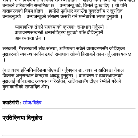
बनाउने तरिकासँग सम्बन्धित छ । वन्यजन्तु बढे, तिनले दुःख दिए । यो पनि
वातावरणको विषय होइन । हामीले पूर्वाधार बनाउँदा गुणस्तरीय र सुरक्षित
बनाउनुपर्‍यो । वन्यजन्तुको संरक्षण कसरी गर्ने भन्नेबारेमा स्पष्ट हुनुपर्‍यो ।
व्यावहारिक ढंगले समस्याको क्रमशः समाधान गर्नुपर्‍यो ।
वातावरणसम्बन्धी अन्तर्राष्ट्रिय मुद्दाको पछि दौडिनुपर्ने
आवश्यकता छैन ।
सरकारी, गैरसरकारी संघ-संस्था, अभियन्ता सबैले वातावरणसँग जोडिएका
मुद्दाहरुको व्यवस्थापकीय ढंगले समाधान खोज्ने हिसाबले काम गर्नु आवश्यक छ
।
(वातावरण इन्जिनियरिङमा पीएचडी गर्नुभएका डा. नवराज खतिवडा नेपाल
विकास अनुसन्धान केन्द्रमा आबद्ध हुनुहुन्छ । वातावरण र व्यवस्थापनको
मुद्दालाई नजिकबाट अध्ययन गरिरहेका, खतिवडासँग टीएन रेग्मीले गरेको
कुराकानीको सम्पादित अंश)
क्याटेगोरी :
खोज/विशेष
प्रतिक्रिया दिनुहोस