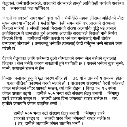
नेतृत्वले, कर्मचारीतन्त्रले, सरकारी संयन्त्रले हाम्रो लागि केही नगरेको अवस्था
छ । समस्याको जड यहीँनेर छ ।
जंगली जनावरको समस्याको कुरा गरौं । मेचीदेखि महाकालीसम्म अहिलेको यौटा
मुख्य समस्या बाँदर हो । मलेसयिामा केही समयअघि १५ लाखको संख्यामा
बिरालो मारियो । जंगली कालो बिरालोको संख्या अत्यधकि वृद्धि भई त्यसले
इकोसिस्टम नै डामाडोल हुने अवस्था आएपछि सरकारले बिरालो मार्ने निर्णय
लिएको थियो । हामीकहाँ नीति कस्तो छ भने बरु मान्छेलाई गोली ठोकेर
वन्यजन्तु जोगाउने । वन्यजन्तु भनेपछि त्यसलाई केही गर्नैहुन्न भन्ने सोचले काम
गरेको छ ।
देशको नेतृत्वका लागि सबैभन्दा ठूलो योग्यताको रुपमा जेल बसेको कुरालाई
लिइन्छ ।जेल बसेकै कारण सर्वज्ञानी हुने परपिाटी छ । अरुले भनेका कुरा सुन्ने,
मान्ने, पत्याउने चलन नै छैन ।
किसान पलायन हुनुको मूल कारण बाँदर हो । तर, यो वातावरणीय समस्या होइन
। गलत नीतिको कारणले यस्तो भएको हो । वातावरण संरक्षणको पैरवी गर्नेहरुले
जंगल मासेकाले बाँदर आएको भन्छन्, त्यो पनि होइन । विगत २०-२५ वर्षमा
जंगल अथाह बढ्यो । हामीले ५०५ भन्दा बढी संरक्षण क्षेत्र बनायौं । सिंगापुर
शहरै शहरको राष्ट्र छ । साउदी अरब बिना जंगलको राष्ट्र चलेकै छ । तर,
हामीले जतापनि जंगल चाहन्छि भन्यौं ।
हामीले ५०५ भन्दा बढी संरक्षण क्षेत्र बनायौं । सिंगापुर शहरै
शहरको राष्ट्र छ । साउदी अरब बिना जंगलको राष्ट्र चलेकै छ
। तर, हामीले जतापनि जंगल चाहन्छि भन्यौं ।