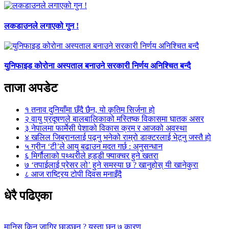
लकडाउनले लगाएको गुन !
युनिफाइड कोरोना अस्पताल बनाउने सरकारी निर्णय अनिश्चित बन्दै
ताजा अपडेट
१
तनाव दुनियाँमा छँदै छैन, यो कृतिम सिर्जना हो
२
वायु प्रदूषणले बालबालिकाको मस्तिष्क विकासमा घातक असर
३
नेपालमा फार्मेसी पेशाको विकास क्रम र आजको अवस्था
४
खलिल जिब्रानलाई पढ्नु भनेको राम्रो डाक्टरलाई भेट्नु जस्तै हो
५
ग्रीन ‘टी’ले आयु बढाउन मदत गर्छ : अनुसन्धान
६
मिर्गौलाको पथ्थरीले हड्डी फ्याक्चर हुने खतरा
७
‘तपाईलाई प्रेसर लो’ हुने समस्या छ ? खानुहोस् यी खानेकुरा
८
आज राष्ट्रिय टोपी दिवस मनाइँदै
धेरै पढिएका
मानिस किन जागिर छाड्छन् ? यस्ता छन् ७ कारण