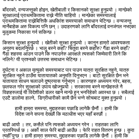
बाँदरको, वन्यजन्तुको होइन, खेतीबाली र किसानको सुरक्षा हुनुपर्‍यो । मान्छेको
सुरक्षालाई प्राथमकितामा राख्ने नीति चाहियो । मान्छेका समस्यालाई
प्राथमकितामा राख्नेबित्तिकै अधकिांश समस्याको समाधान भेटिन्छ । वन्यजन्तु
मार्नेबाहेक अरु विकल्प पनि छन् । उदाहरणको लागि बाँदरलाई वनजंगल नभएका
मुलुकमा निकासा गर्न सकिन्छ ।
किसान सुरक्षा हुनुपर्‍यो । खेतीको सुरक्षा हुनुपर्‍यो । कानुन हाम्रो आवश्यकता
अनुरुप बदलनिुपर्छ । भालु बस्ने कहाँ? चितुवा बस्ने कहाँरु? गैंडा बस्ने कहाँ?
गैंडा शहरमा आउन पाउने कि नपाउनेरु आरक्षले त्यसको जिम्मेवारी लिने कि
नलिने? यी प्रश्नको उत्तरमा समाधान भेटिन्छ ।
दुर्घटना र अकाल मृत्युको समस्याबाट पार पाउन यात्रा सुरक्षित नहुने, यात्रु
सुरक्षित नहुने ठाउँमा यातायातको अनुमति दिनुभएन । बाटो सुरक्षित छैन भने
यातायात साधन चलाउने दुष्प्रयास गर्नुभएन । कारणहरु अध्ययन गरेर, बहस,
छलफल गरेर सुरक्षाको उपाय खोज्नुपर्‍यो । सरकारमा बस्ने मान्छेहरुले नै
विज्ञहरुलाई यी विदेशीको डलर खाने मान्छे हुन् भनरिहेको अवस्था छ । सबैलाई
एउटै डालोमा हाल्ने, डिग्रीधारीको कामै छैन भन्ने सोचबाट मुक्त हुनुपर्‍यो ।
हामी हाम्रा समस्या, मुद्दाहरुका पछाडि लागेकै छैनौं । हामी कि
विदेश जाने सपना देख्छौं कि मठाधीश भएर यहाँ बस्छौं ।
बाढी आयो । तर, कसैले पनि त्यसको अध्ययन गरेन । राहतका लागि
प्रतस्पिर्धा छ । अर्को साल फेरि बाढी आउँछ । फेरि राहत वितरण हुन्छ । कुरा
त्यहीँ पुग्छ । हामी हाम्रा समस्या, मुद्दाहरुका पछाडि लागेकै छैनौं । हामी कि