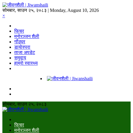
सोमबार, साउन २५, २०८३ | Monday, August 10, 2026
×
फिचर
मनाेरञ्जन शैली
गाँउघर
डायाेस्परा
ताजा अपडेट
समुदाय
हाम्राे स्वास्थ्य
सोमबार, साउन २५, २०८३
फिचर
मनाेरञ्जन शैली