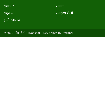
समाचार
समाज
समुदाय
स्वास्थ्य शैली
हाम्राे स्वास्थ्य
© 2026 जीवनशैली | Jiwanshaili |
Developed By : Webpal