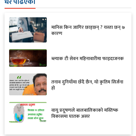
धेरै पढिएका
मानिस किन जागिर छाड्छन् ? यस्ता छन् ७
कारण
ब्ल्याक टी सेवन महिनावारीमा फाइदाजनक
तनाव दुनियाँमा छँदै छैन, यो कृतिम सिर्जना
हो
वायु प्रदूषणले बालबालिकाको मस्तिष्क
विकासमा घातक असर