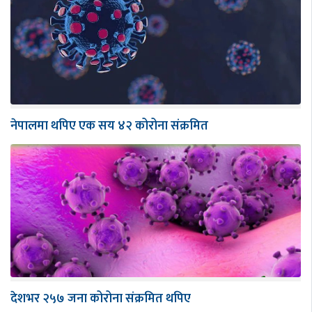
नेपालमा थपिए एक सय ४२ कोरोना संक्रमित
देशभर २५७ जना कोरोना संक्रमित थपिए