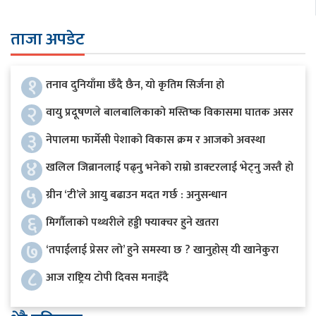
ताजा अपडेट
१
तनाव दुनियाँमा छँदै छैन, यो कृतिम सिर्जना हो
२
वायु प्रदूषणले बालबालिकाको मस्तिष्क विकासमा घातक असर
३
नेपालमा फार्मेसी पेशाको विकास क्रम र आजको अवस्था
४
खलिल जिब्रानलाई पढ्नु भनेको राम्रो डाक्टरलाई भेट्नु जस्तै हो
५
ग्रीन ‘टी’ले आयु बढाउन मदत गर्छ : अनुसन्धान
६
मिर्गौलाको पथ्थरीले हड्डी फ्याक्चर हुने खतरा
७
‘तपाईलाई प्रेसर लो’ हुने समस्या छ ? खानुहोस् यी खानेकुरा
८
आज राष्ट्रिय टोपी दिवस मनाइँदै