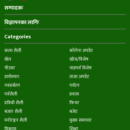
सम्पादकः
विज्ञापनका लागिः
Categories
कला शैली
कोरोना अपडेट
खेल
खोज/विशेष
गाँउघर
चाडपर्व विशेष
डायाेस्परा
ताजा अपडेट
नवप्रर्बतन
पर्यटन
पर्वशैली
प्रवास
प्रविधी शैली
फिचर
बजार शैली
बजेट
मनाेरञ्जन शैली
मुख्य समाचार
विकास
शिक्षा