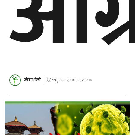
आग्
जीवनशैली
फागुन १९, २०७६ २:५८ PM