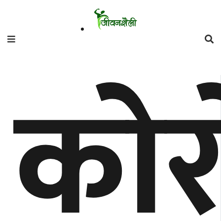
फिचर
कोर
मनाेरञ्जन
शैली
गाँउघर
डायाेस्परा
ताजा
अपडेट
समुदाय
हाम्राे
स्वास्थ्य