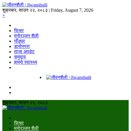
शुक्रबार, साउन २२, २०८३ | Friday, August 7, 2026
×
फिचर
मनाेरञ्जन शैली
गाँउघर
डायाेस्परा
ताजा अपडेट
समुदाय
हाम्राे स्वास्थ्य
शुक्रबार, साउन २२, २०८३
फिचर
मनाेरञ्जन शैली