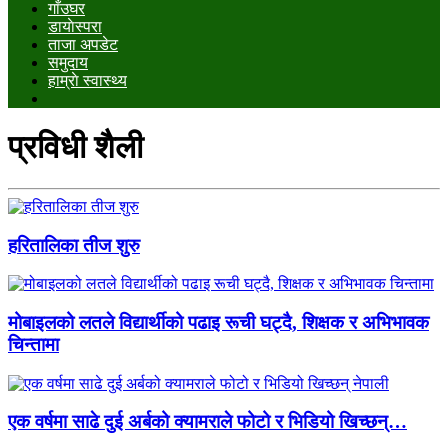
गाँउघर
डायाेस्परा
ताजा अपडेट
समुदाय
हाम्राे स्वास्थ्य
प्रविधी शैली
हरितालिका तीज शुरु
मोबाइलको लतले विद्यार्थीको पढाइ रूची घट्दै, शिक्षक र अभिभावक
चिन्तामा
एक वर्षमा साढे दुई अर्बको क्यामराले फोटो र भिडियो खिच्छन्…