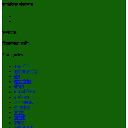
सामाजिक संजालमा
सम्पादकः
विज्ञापनका लागिः
Categories
कला शैली
कोरोना अपडेट
खेल
खोज/विशेष
गाँउघर
चाडपर्व विशेष
डायाेस्परा
ताजा अपडेट
नवप्रर्बतन
पर्यटन
पर्वशैली
प्रवास
प्रविधी शैली