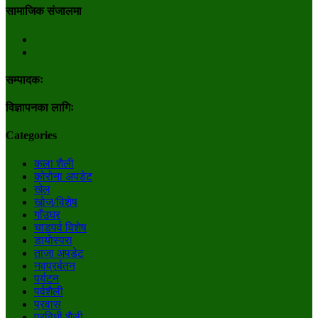
सामाजिक संजालमा
सम्पादकः
विज्ञापनका लागिः
Categories
कला शैली
कोरोना अपडेट
खेल
खोज/विशेष
गाँउघर
चाडपर्व विशेष
डायाेस्परा
ताजा अपडेट
नवप्रर्बतन
पर्यटन
पर्वशैली
प्रवास
प्रविधी शैली