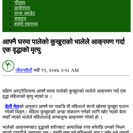
गाँउघर
डायाेस्परा
ताजा अपडेट
समुदाय
हाम्राे स्वास्थ्य
आफ्नै घरमा पालेकाे कुखुराको भालेले आक्रमण गर्दा
एक वृद्धाको मृत्यु
जीवनशैली
भदौ १९, २०७६ २:५८ AM
दक्षिण अस्ट्रेलियामा आफ्नै घरमा पालेकाे कुखुराको भालेले आक्रमण गर्दा एक
वृद्धा महिलाको मृत्यु भएको छ ।
डेली मेल
को अनुसार आफ्नै घर पछाडि ती महिलाले सानो खोरमा कुखुरा पालन
गरेकी थिइन्। महिला कुखुराको अन्डा संकलन गर्नको लागि खोर गएकाे बेला
त्यहाँ भएको भालेले महिलालाई अन्धाधुन्ध आक्रमण गरेको हो ।
भालेको आक्रमणबाट वृद्धाको शरीरबाट अत्याधिक रगत बगेपछि उनको निधन
भएको प्रहरीले जनाएका छन्। यद्यपि मृत्यु हुने महिलाको नाम र उमेर भने उनको