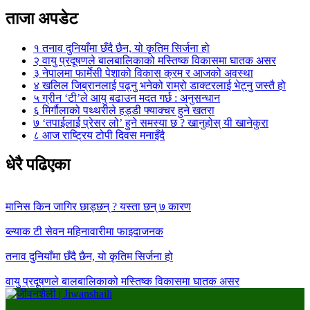
ताजा अपडेट
१
तनाव दुनियाँमा छँदै छैन, यो कृतिम सिर्जना हो
२
वायु प्रदूषणले बालबालिकाको मस्तिष्क विकासमा घातक असर
३
नेपालमा फार्मेसी पेशाको विकास क्रम र आजको अवस्था
४
खलिल जिब्रानलाई पढ्नु भनेको राम्रो डाक्टरलाई भेट्नु जस्तै हो
५
ग्रीन ‘टी’ले आयु बढाउन मदत गर्छ : अनुसन्धान
६
मिर्गौलाको पथ्थरीले हड्डी फ्याक्चर हुने खतरा
७
‘तपाईलाई प्रेसर लो’ हुने समस्या छ ? खानुहोस् यी खानेकुरा
८
आज राष्ट्रिय टोपी दिवस मनाइँदै
धेरै पढिएका
मानिस किन जागिर छाड्छन् ? यस्ता छन् ७ कारण
ब्ल्याक टी सेवन महिनावारीमा फाइदाजनक
तनाव दुनियाँमा छँदै छैन, यो कृतिम सिर्जना हो
वायु प्रदूषणले बालबालिकाको मस्तिष्क विकासमा घातक असर