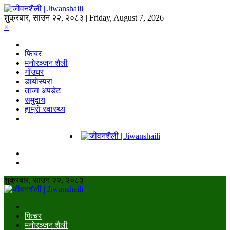
शुक्रबार, साउन २२, २०८३ | Friday, August 7, 2026
×
फिचर
मनाेरञ्जन शैली
गाँउघर
डायाेस्परा
ताजा अपडेट
समुदाय
हाम्राे स्वास्थ्य
शुक्रबार, साउन २२, २०८३
फिचर
मनाेरञ्जन शैली