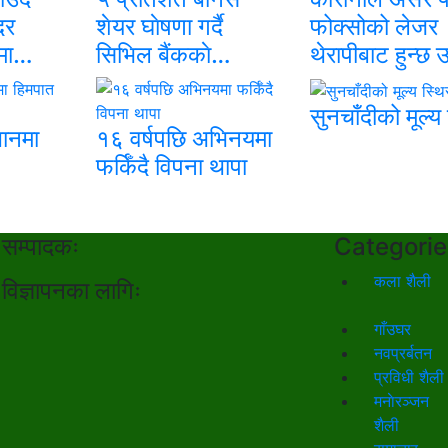
दर
शेयर घाेषणा गर्दै
फोक्सोको लेजर
ामा…
सिभिल बैंककाे…
थेरापीबाट हुन्छ
सुनचाँदीको मूल्य
थानमा
१६ वर्षपछि अभिनयमा
फर्किँदै विपना थापा
सम्पादकः
Categorie
कला शैली
विज्ञापनका लागिः
गाँउघर
नवप्रर्बतन
प्रविधी शैली
मनाेरञ्जन
शैली