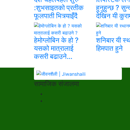
:शुभसाइतको प्रतीक
हुनुहुन्छ ? सुन्
फूलपाती भित्र्याइँदै
देखिन यी कुर
हेमोग्लोबिन के हो ?
शनिबार यी स्
यसको मात्रालाई
हिमपात हुने
कसरी बढाउने…
सामाजिक संजालमा