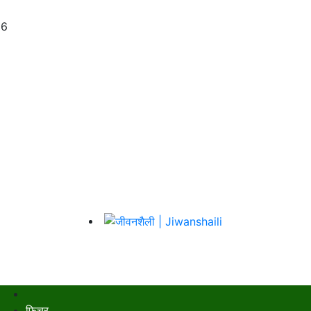
26
फिचर