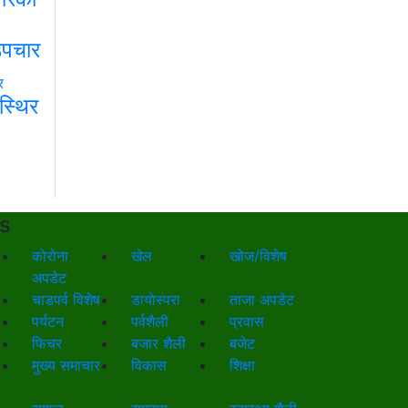
 उपचार
 स्थिर
s
कोरोना
खेल
खोज/विशेष
अपडेट
चाडपर्व विशेष
डायाेस्परा
ताजा अपडेट
पर्यटन
पर्वशैली
प्रवास
फिचर
बजार शैली
बजेट
मुख्य समाचार
विकास
शिक्षा