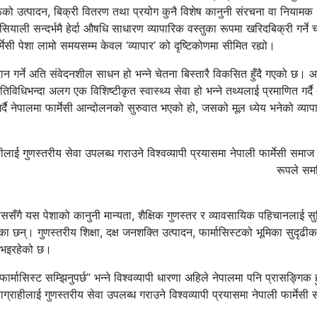
को उत्पादन, बिक्री वितरण तथा प्रयोग कुनै विशेष कानुनी संरचना वा नियामक
ाली सन्दर्भमै हेर्दा औषधि साधारण व्यापारिक वस्तुका रूपमा खरिदबिक्री गर्ने
ेसी पेशा लामो समयसम्म केवल ‘व्यापार’ को दृष्टिकोणमा सीमित रह्यो।
दान गर्ने अति संवेदनशील साधन हो भन्ने चेतना बिस्तारै विकसित हुँदै गएको छ।
विधिभन्दा अलग एक विशिष्टीकृत स्वास्थ्य सेवा हो भन्ने तथ्यलाई प्रमाणित गर्द
ै नेपालमा फार्मेसी आन्दोलनको सुरुवात भएको हो, जसको मूल ध्येय भनेको व्याप
राहीलाई गुणस्तरीय सेवा उपलब्ध गराउने विश्वव्यापी प्रयासमा नेपाली फार्मेसी समाज 
रूपले सम
ँगै यस पेशाको कानुनी मान्यता, शैक्षिक गुणस्तर र व्यावसायिक पहिचानलाई सु
एका छन्। गुणस्तरीय शिक्षा, दक्ष जनशक्ति उत्पादन, फार्मासिस्टको भूमिका सुदृढी
ल भइरहेको छ।
ार्मासिस्ट सम्झिनुपर्छ” भन्ने विश्वव्यापी धारणा अहिले नेपालमा पनि प्रासङ्गिक हु
वाग्राहीलाई गुणस्तरीय सेवा उपलब्ध गराउने विश्वव्यापी प्रयासमा नेपाली फार्मेसी