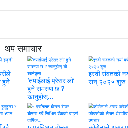
थप समाचार
थरीले
इस्वी संवतको नयाँ
‘तपाईलाई प्रेसर लो’
 हुने
सन् २०२५ शुरु
हुने समस्या छ ?
खानुहोस्…
ँउदै
५ प्रतिशत बाेनस
कोरोनाले असर प