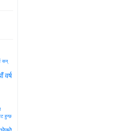
 वर्ष
ारेको