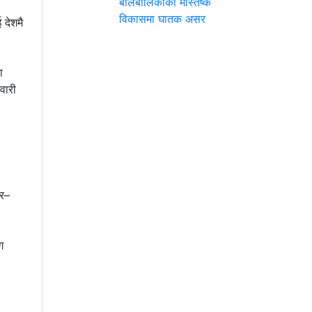
बालबालिकाको मस्तिष्क
विकासमा घातक असर
 देशमै
ा
ेवारी
ैर–
ग