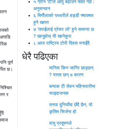
५
ग्रीन ‘टी’ले आयु बढाउन मदत गर्छ :
अनुसन्धान
 चलन
६
मिर्गौलाको पथ्थरीले हड्डी फ्याक्चर
हुने खतरा
७
‘तपाईलाई प्रेसर लो’ हुने समस्या छ
 आजको
? खानुहोस् यी खानेकुरा
ै अगाडि
८
आज राष्ट्रिय टोपी दिवस मनाइँदै
ारिक
धेरै पढिएका
पनि पूर्ण
मानिस किन जागिर छाड्छन्
र्पित छ।
? यस्ता छन् ७ कारण
ब्ल्याक टी सेवन महिनावारीमा
निश्चित
फाइदाजनक
करण र
तनाव दुनियाँमा छँदै छैन, यो
कृतिम सिर्जना हो
ँदै
 समाज
वायु प्रदूषणले