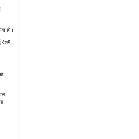
ी
सेवा हो।
 देशमै
को
 यस
मा