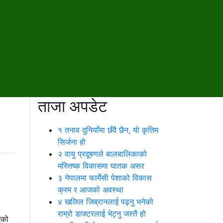
ताजा अपडेट
१
तनाव दुनियाँमा छँदै छैन, यो कृतिम
सिर्जना हो
२
वायु प्रदूषणले बालबालिकाको
मस्तिष्क विकासमा घातक असर
३
नेपालमा फार्मेसी पेशाको विकास
क्रम र आजको अवस्था
४
खलिल जिब्रानलाई पढ्नु भनेको
राम्रो डाक्टरलाई भेट्नु जस्तै हो
एको