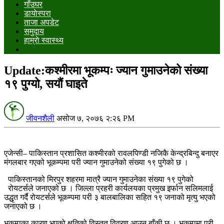
गाँउघर
डायाेस्परा
ताजा अपडेट
समुदाय
हाम्राे स्वास्थ्य
Update:कश्मीरमा भूकम्पः ज्यान गुमाउनेको संख्या
१९ पुग्यो, सयौं घाइते
जीवनशैली
असोज ७, २०७६ २:२६ PM
एजेन्सी– पाकिस्तान प्रशासित कश्मीरको रावलपिण्डी नजिकै केन्द्रबिन्दु बनाएर
मंगलबार गएको भूकम्पमा परी ज्यान गुमाउनेको संख्या १९ पुगेको छ ।
पाकिस्तानको मिरपुर शहरमा मात्रै ज्यान गुमाउनेका संख्या १९ पुगेको
रोयटर्सले जनाएको छ । जिल्ला प्रहरी कार्यलयका प्रमुख इर्फान सलिमलाई
उद्धृत गर्दै रोयटर्सले भूकम्पमा परी ३ बालबालिका सहित १९ जनाको मृत्यु भएको
जनाएको छ ।
भूकम्पका कारण भएको क्षतिको विस्तृत विवरण आउन बाँकी छ । भूकम्पमा परी