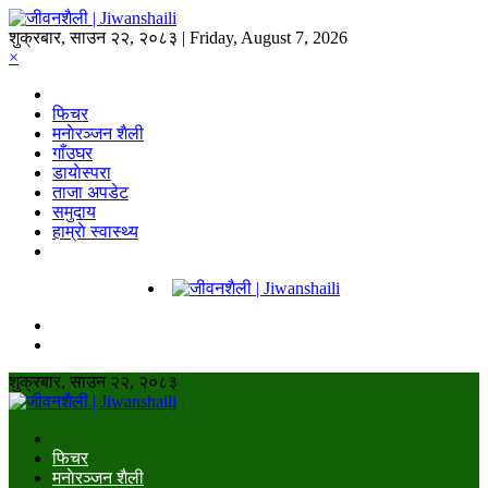
शुक्रबार, साउन २२, २०८३ | Friday, August 7, 2026
×
फिचर
मनाेरञ्जन शैली
गाँउघर
डायाेस्परा
ताजा अपडेट
समुदाय
हाम्राे स्वास्थ्य
शुक्रबार, साउन २२, २०८३
फिचर
मनाेरञ्जन शैली