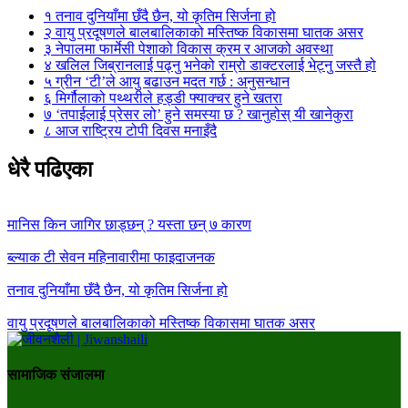
१
तनाव दुनियाँमा छँदै छैन, यो कृतिम सिर्जना हो
२
वायु प्रदूषणले बालबालिकाको मस्तिष्क विकासमा घातक असर
३
नेपालमा फार्मेसी पेशाको विकास क्रम र आजको अवस्था
४
खलिल जिब्रानलाई पढ्नु भनेको राम्रो डाक्टरलाई भेट्नु जस्तै हो
५
ग्रीन ‘टी’ले आयु बढाउन मदत गर्छ : अनुसन्धान
६
मिर्गौलाको पथ्थरीले हड्डी फ्याक्चर हुने खतरा
७
‘तपाईलाई प्रेसर लो’ हुने समस्या छ ? खानुहोस् यी खानेकुरा
८
आज राष्ट्रिय टोपी दिवस मनाइँदै
धेरै पढिएका
मानिस किन जागिर छाड्छन् ? यस्ता छन् ७ कारण
ब्ल्याक टी सेवन महिनावारीमा फाइदाजनक
तनाव दुनियाँमा छँदै छैन, यो कृतिम सिर्जना हो
वायु प्रदूषणले बालबालिकाको मस्तिष्क विकासमा घातक असर
सामाजिक संजालमा