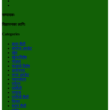
सम्पादकः
विज्ञापनका लागिः
Categories
कला शैली
कोरोना अपडेट
खेल
खोज/विशेष
गाँउघर
चाडपर्व विशेष
डायाेस्परा
ताजा अपडेट
नवप्रर्बतन
पर्यटन
पर्वशैली
प्रवास
प्रविधी शैली
फिचर
बजार शैली