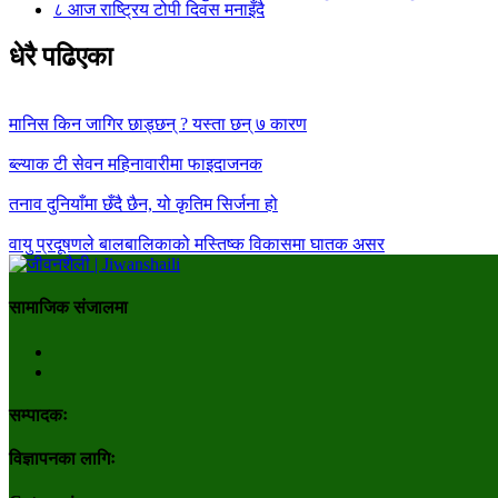
८
आज राष्ट्रिय टोपी दिवस मनाइँदै
धेरै पढिएका
मानिस किन जागिर छाड्छन् ? यस्ता छन् ७ कारण
ब्ल्याक टी सेवन महिनावारीमा फाइदाजनक
तनाव दुनियाँमा छँदै छैन, यो कृतिम सिर्जना हो
वायु प्रदूषणले बालबालिकाको मस्तिष्क विकासमा घातक असर
सामाजिक संजालमा
सम्पादकः
विज्ञापनका लागिः