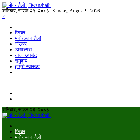
शनिबार, साउन २३, २०८३ | Sunday, August 9, 2026
×
फिचर
मनाेरञ्जन शैली
गाँउघर
डायाेस्परा
ताजा अपडेट
समुदाय
हाम्राे स्वास्थ्य
शनिबार, साउन २३, २०८३
फिचर
मनाेरञ्जन शैली