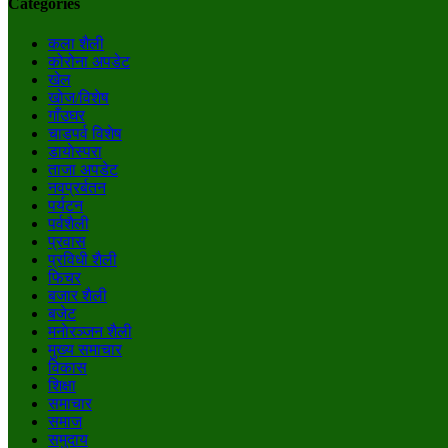
Categories
कला शैली
कोरोना अपडेट
खेल
खोज/विशेष
गाँउघर
चाडपर्व विशेष
डायाेस्परा
ताजा अपडेट
नवप्रर्बतन
पर्यटन
पर्वशैली
प्रवास
प्रविधी शैली
फिचर
बजार शैली
बजेट
मनाेरञ्जन शैली
मुख्य समाचार
विकास
शिक्षा
समाचार
समाज
समुदाय