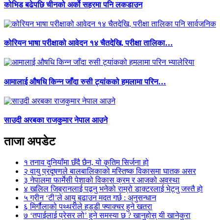
कोभिड बढेपछि चीनको अर्को सहरमा पनि लकडाउन
कोरियन भाषा परीक्षाको आवेदन १४ चैतदेखि, परीक्षा तालिका…
आमालाई औषधि किन्न जाँदा रुसी ट्यांकको हमलामा परिन…
साउदी अरबका राजकुमार नेपाल आउने
ताजा अपडेट
१
तनाव दुनियाँमा छँदै छैन, यो कृतिम सिर्जना हो
२
वायु प्रदूषणले बालबालिकाको मस्तिष्क विकासमा घातक असर
३
नेपालमा फार्मेसी पेशाको विकास क्रम र आजको अवस्था
४
खलिल जिब्रानलाई पढ्नु भनेको राम्रो डाक्टरलाई भेट्नु जस्तै हो
५
ग्रीन ‘टी’ले आयु बढाउन मदत गर्छ : अनुसन्धान
६
मिर्गौलाको पथ्थरीले हड्डी फ्याक्चर हुने खतरा
७
‘तपाईलाई प्रेसर लो’ हुने समस्या छ ? खानुहोस् यी खानेकुरा