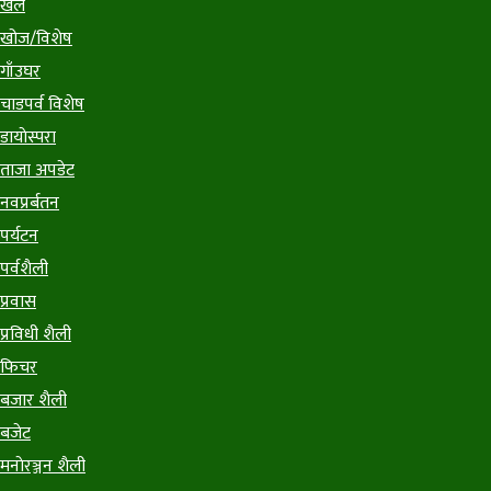
खेल
खोज/विशेष
गाँउघर
चाडपर्व विशेष
डायाेस्परा
ताजा अपडेट
नवप्रर्बतन
पर्यटन
पर्वशैली
प्रवास
प्रविधी शैली
फिचर
बजार शैली
बजेट
मनाेरञ्जन शैली