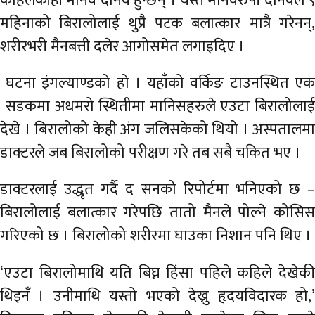
कहिलेकाँही मानव दानव हुन्छन् । यस्तै मानवरुपी दानवले ९
महिनाको बिरालोलाई थुप्रै पटक बलात्कार मात्रै गरेनन्,
शरीरभरी मैनबत्ती दलेर आगोसमेत लगाइदिए ।
घटना इंगल्याण्डको हो । यहाँको वर्किङ टाउनस्थित एक
सडकमा अधमरो स्थितीमा मानिसहरुले एउटा बिरालोलाई
देखे । बिरालोको केही अंग जलिसकेको थियो । अस्पतालमा
डाक्टरले जब बिरालोको परीक्षण गरे तब सबै चकित भए ।
डाक्टरलाई उद्धृत गर्दै द सनको रिपोर्टमा भनिएको छ –
बिरालोलाई बलात्कार गरेपछि तातो मैनले पोल्ने कोसिस
गरिएको छ । बिरालोको शरीरमा घाउका निशान पनि थिए ।
‘एउटा बिरालोमाथि यति बिघ्न हिंसा पहिले कहिले देखेकी
थिइनँ । उनीमाथि यस्तो भएको देख्नु हृदयविदारक हो,’