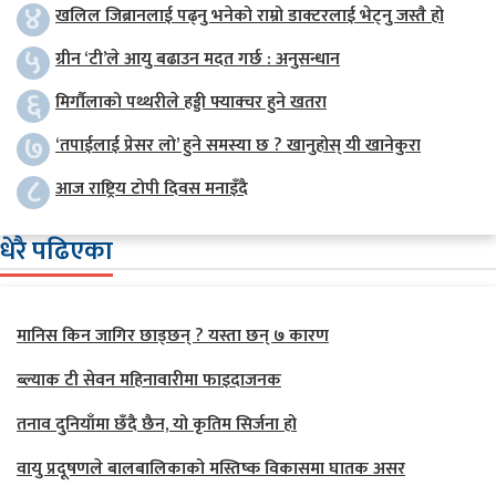
४
खलिल जिब्रानलाई पढ्नु भनेको राम्रो डाक्टरलाई भेट्नु जस्तै हो
५
ग्रीन ‘टी’ले आयु बढाउन मदत गर्छ : अनुसन्धान
६
मिर्गौलाको पथ्थरीले हड्डी फ्याक्चर हुने खतरा
७
‘तपाईलाई प्रेसर लो’ हुने समस्या छ ? खानुहोस् यी खानेकुरा
८
आज राष्ट्रिय टोपी दिवस मनाइँदै
धेरै पढिएका
मानिस किन जागिर छाड्छन् ? यस्ता छन् ७ कारण
ब्ल्याक टी सेवन महिनावारीमा फाइदाजनक
तनाव दुनियाँमा छँदै छैन, यो कृतिम सिर्जना हो
वायु प्रदूषणले बालबालिकाको मस्तिष्क विकासमा घातक असर