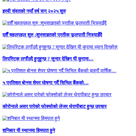
इस्वी संवतको नयाँ वर्ष सन् २०२५ शुरु
दशैँ चहलपहल शुरु :शुभसाइतको प्रतीक फूलपाती भित्र्याइँदै
लिपस्टिक लगाँउदै हुनुहुन्छ ? सुन्दर देखिन यी कुरामा…
५ प्रतिशत बाेनस शेयर घाेषणा गर्दै सिभिल बैंककाे…
कोरोनाले असर पारेको फोक्सोको लेजर थेरापीबाट हुन्छ उपचार
शनिबार यी स्थानमा हिमपात हुने