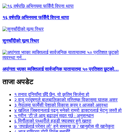
१६ वर्षपछि अभिनयमा फर्किँदै विपना थापा
सुनचाँदीको मूल्य स्थिर
अपांगता भएका व्यक्तिलाई सार्वजनिक यातायातमा ५० प्रतिशत छुटको…
ताजा अपडेट
१
तनाव दुनियाँमा छँदै छैन, यो कृतिम सिर्जना हो
२
वायु प्रदूषणले बालबालिकाको मस्तिष्क विकासमा घातक असर
३
नेपालमा फार्मेसी पेशाको विकास क्रम र आजको अवस्था
४
खलिल जिब्रानलाई पढ्नु भनेको राम्रो डाक्टरलाई भेट्नु जस्तै हो
५
ग्रीन ‘टी’ले आयु बढाउन मदत गर्छ : अनुसन्धान
६
मिर्गौलाको पथ्थरीले हड्डी फ्याक्चर हुने खतरा
७
‘तपाईलाई प्रेसर लो’ हुने समस्या छ ? खानुहोस् यी खानेकुरा
८
आज राष्ट्रिय टोपी दिवस मनाइँदै