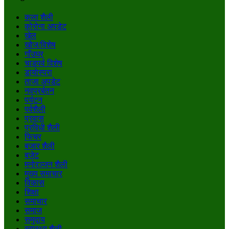
कला शैली
कोरोना अपडेट
खेल
खोज/विशेष
गाँउघर
चाडपर्व विशेष
डायाेस्परा
ताजा अपडेट
नवप्रर्बतन
पर्यटन
पर्वशैली
प्रवास
प्रविधी शैली
फिचर
बजार शैली
बजेट
मनाेरञ्जन शैली
मुख्य समाचार
विकास
शिक्षा
समाचार
समाज
समुदाय
स्वास्थ्य शैली