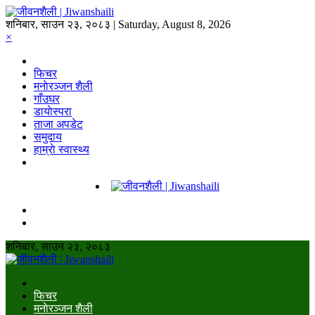
शनिबार, साउन २३, २०८३ | Saturday, August 8, 2026
×
फिचर
मनाेरञ्जन शैली
गाँउघर
डायाेस्परा
ताजा अपडेट
समुदाय
हाम्राे स्वास्थ्य
शनिबार, साउन २३, २०८३
फिचर
मनाेरञ्जन शैली