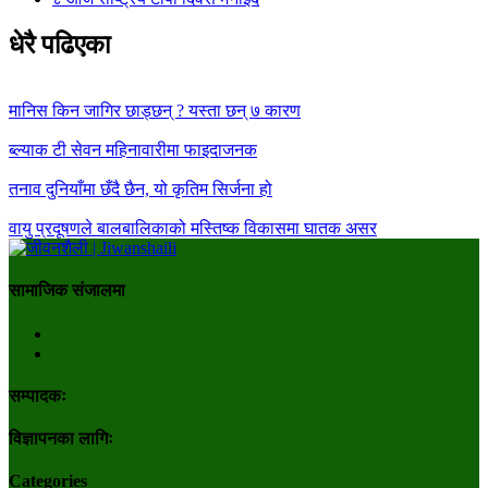
धेरै पढिएका
मानिस किन जागिर छाड्छन् ? यस्ता छन् ७ कारण
ब्ल्याक टी सेवन महिनावारीमा फाइदाजनक
तनाव दुनियाँमा छँदै छैन, यो कृतिम सिर्जना हो
वायु प्रदूषणले बालबालिकाको मस्तिष्क विकासमा घातक असर
सामाजिक संजालमा
सम्पादकः
विज्ञापनका लागिः
Categories