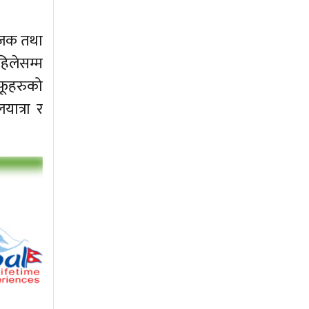
योजक तथा
िलेसम्म
आफूहरुको
ात्रा र