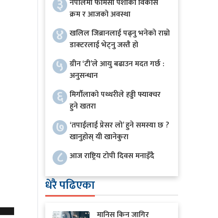
३
नेपालमा फार्मेसी पेशाको विकास
क्रम र आजको अवस्था
४
खलिल जिब्रानलाई पढ्नु भनेको राम्रो
डाक्टरलाई भेट्नु जस्तै हो
५
ग्रीन ‘टी’ले आयु बढाउन मदत गर्छ :
अनुसन्धान
६
मिर्गौलाको पथ्थरीले हड्डी फ्याक्चर
हुने खतरा
७
‘तपाईलाई प्रेसर लो’ हुने समस्या छ ?
खानुहोस् यी खानेकुरा
८
आज राष्ट्रिय टोपी दिवस मनाइँदै
धेरै पढिएका
मानिस किन जागिर