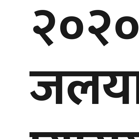
२०२० 
जलयात