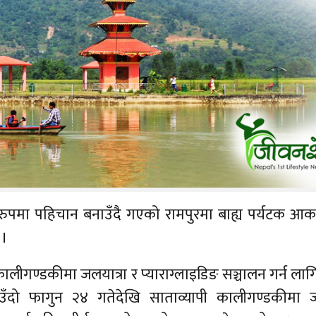
पमा पहिचान बनाउँदै गएको रामपुरमा बाह्य पर्यटक आकर्
 ।
कालीगण्डकीमा जलयात्रा र प्याराग्लाइडिङ सञ्चालन गर्न ला
आउँदो फागुन २४ गतेदेखि साताव्यापी कालीगण्डकीमा जल