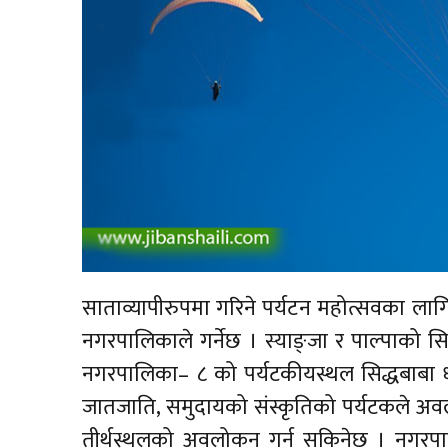
साताव्यापीरुपमा गरिने पर्यटन महोत्सवका ल
नगरपालिकाले गर्नेछ । स्याङ्जा र पाल्पाको स
नगरपालिका– ८ को पर्यटकीयस्थल सिद्धबाबा धाम 
जातजाति, समुदायको संस्कृतिको पर्यटकले अवल
तीर्थस्थलको अवलोकन गर्न सकिनेछ । नगरपाल