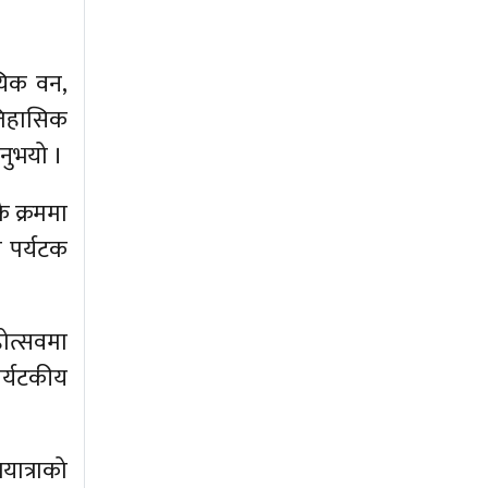
ायिक वन,
ऐतिहासिक
िनुभयो ।
कै क्रममा
य पर्यटक
ोत्सवमा
र्यटकीय
ात्राको