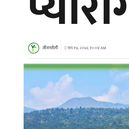
प्यार
जीवनशैली
माघ १७, २०७६ १०:०४ AM