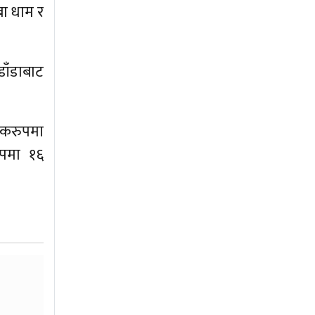
बा धाम र
डाँडाबाट
िकरुपमा
ुपमा १६