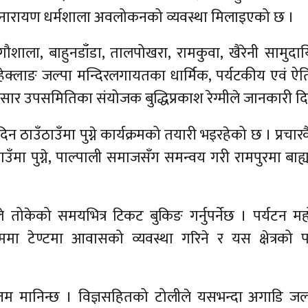
क्ष्मीनारायण धर्मशाला अवलोकनको व्यवस्था मिलाइएको छ ।
ी गौशाला, बाहुनडाँडा, तालपोखरा, रामकुवा, खैरेनी सामुद
, हेक्लाङ जल्पा मन्दिरलगायतका धार्मिक, पर्यटकीय एवं 
्रसार उपसमितिका संयोजक बुद्धिप्रकाश रेग्मीले जानकारी द
 दिन ठाउँठाउँमा पुग्ने कार्यक्रमको तयारी भइरहेको छ । प्रचार
मा पुग्ने, पाल्पाली समाजसँग समन्वय गरी रामपुरमा बाह्
ोकेको समयभित्र टिकट बुकिङ गर्नुपर्नेछ । पर्यटन मह
मा टेण्टमा आवासको व्यवस्था गरिने र यस क्षेत्रको प
तम मानिन्छ । विज्ञसहितको टोलीले यसभन्दा अगाडि जलय