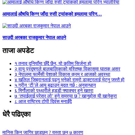
आमालाई औषधि किन्न जाँदा रुसी ट्यांकको हमलामा परिन…
साउदी अरबका राजकुमार नेपाल आउने
ताजा अपडेट
१
तनाव दुनियाँमा छँदै छैन, यो कृतिम सिर्जना हो
२
वायु प्रदूषणले बालबालिकाको मस्तिष्क विकासमा घातक असर
३
नेपालमा फार्मेसी पेशाको विकास क्रम र आजको अवस्था
४
खलिल जिब्रानलाई पढ्नु भनेको राम्रो डाक्टरलाई भेट्नु जस्तै हो
५
ग्रीन ‘टी’ले आयु बढाउन मदत गर्छ : अनुसन्धान
६
मिर्गौलाको पथ्थरीले हड्डी फ्याक्चर हुने खतरा
७
‘तपाईलाई प्रेसर लो’ हुने समस्या छ ? खानुहोस् यी खानेकुरा
८
आज राष्ट्रिय टोपी दिवस मनाइँदै
धेरै पढिएका
मानिस किन जागिर छाड्छन् ? यस्ता छन् ७ कारण