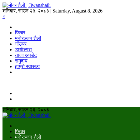
शनिबार, साउन २३, २०८३ | Saturday, August 8, 2026
×
फिचर
मनाेरञ्जन शैली
गाँउघर
डायाेस्परा
ताजा अपडेट
समुदाय
हाम्राे स्वास्थ्य
शनिबार, साउन २३, २०८३
फिचर
मनाेरञ्जन शैली