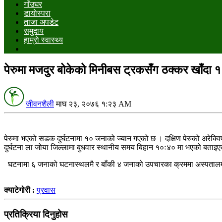
गाँउघर
डायाेस्परा
ताजा अपडेट
समुदाय
हाम्राे स्वास्थ्य
पेरुमा मजदुर बोकेको मिनीबस ट्रकसँग ठक्कर खाँदा १०
जीवनशैली
माघ २३, २०७६ १:२३ AM
पेरुमा भएको सडक दुर्घटनामा १० जनाको ज्यान गएको छ । दक्षिण पेरुको अरेक्विपा क
दुर्घटना ला जोया जिल्लामा बुधवार स्थानीय समय बिहान १०ः४० मा भएको बताइ
घटनामा ६ जनाको घटनास्थलमै र बाँकी ४ जनाको उपचारका क्रममा अस्पतालमा
क्याटेगोरी :
प्रवास
प्रतिक्रिया दिनुहोस