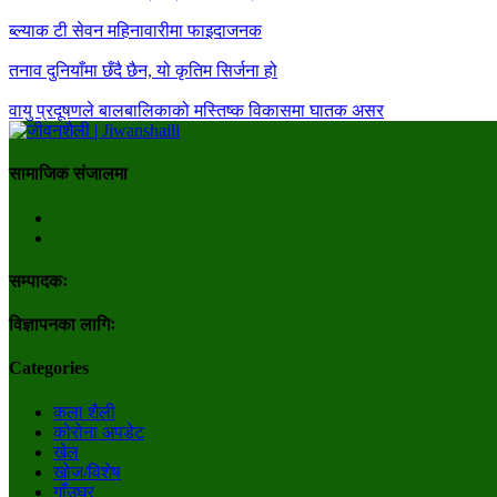
ब्ल्याक टी सेवन महिनावारीमा फाइदाजनक
तनाव दुनियाँमा छँदै छैन, यो कृतिम सिर्जना हो
वायु प्रदूषणले बालबालिकाको मस्तिष्क विकासमा घातक असर
सामाजिक संजालमा
सम्पादकः
विज्ञापनका लागिः
Categories
कला शैली
कोरोना अपडेट
खेल
खोज/विशेष
गाँउघर