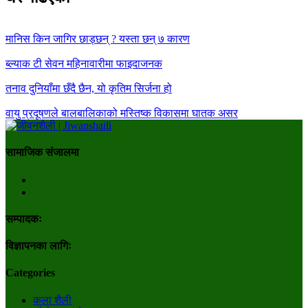
मानिस किन जागिर छाड्छन् ? यस्ता छन् ७ कारण
ब्ल्याक टी सेवन महिनावारीमा फाइदाजनक
तनाव दुनियाँमा छँदै छैन, यो कृतिम सिर्जना हो
वायु प्रदूषणले बालबालिकाको मस्तिष्क विकासमा घातक असर
सामाजिक संजालमा
सम्पादकः
विज्ञापनका लागिः
Categories
कला शैली