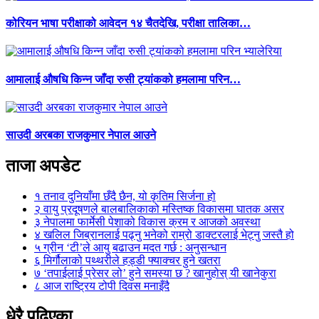
कोरियन भाषा परीक्षाको आवेदन १४ चैतदेखि, परीक्षा तालिका…
आमालाई औषधि किन्न जाँदा रुसी ट्यांकको हमलामा परिन…
साउदी अरबका राजकुमार नेपाल आउने
ताजा अपडेट
१
तनाव दुनियाँमा छँदै छैन, यो कृतिम सिर्जना हो
२
वायु प्रदूषणले बालबालिकाको मस्तिष्क विकासमा घातक असर
३
नेपालमा फार्मेसी पेशाको विकास क्रम र आजको अवस्था
४
खलिल जिब्रानलाई पढ्नु भनेको राम्रो डाक्टरलाई भेट्नु जस्तै हो
५
ग्रीन ‘टी’ले आयु बढाउन मदत गर्छ : अनुसन्धान
६
मिर्गौलाको पथ्थरीले हड्डी फ्याक्चर हुने खतरा
७
‘तपाईलाई प्रेसर लो’ हुने समस्या छ ? खानुहोस् यी खानेकुरा
८
आज राष्ट्रिय टोपी दिवस मनाइँदै
धेरै पढिएका