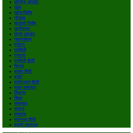
कोरोना अपडेट
खेल
खोज/विशेष
गाँउघर
चाडपर्व विशेष
डायाेस्परा
ताजा अपडेट
नवप्रर्बतन
पर्यटन
पर्वशैली
प्रवास
प्रविधी शैली
फिचर
बजार शैली
बजेट
मनाेरञ्जन शैली
मुख्य समाचार
विकास
शिक्षा
समाचार
समाज
समुदाय
स्वास्थ्य शैली
हाम्राे स्वास्थ्य