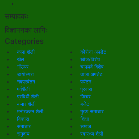
सम्पादकः
विज्ञापनका लागिः
Categories
कला शैली
कोरोना अपडेट
खेल
खोज/विशेष
गाँउघर
चाडपर्व विशेष
डायाेस्परा
ताजा अपडेट
नवप्रर्बतन
पर्यटन
पर्वशैली
प्रवास
प्रविधी शैली
फिचर
बजार शैली
बजेट
मनाेरञ्जन शैली
मुख्य समाचार
विकास
शिक्षा
समाचार
समाज
समुदाय
स्वास्थ्य शैली