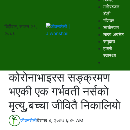
मनाेरञ्जन
शैली
गाँउघर
बिहीबार, साउन २१,
डायाेस्परा
२०८३
ताजा अपडेट
समुदाय
हाम्राे
स्वास्थ्य
कोरोनाभाइरस सङ्क्रमण
भएकी एक गर्भवती नर्सको
मृत्यु,बच्चा जीवितै निकालियाे
जीवनशैली
वैशाख ४, २०७७ ६:४५ AM