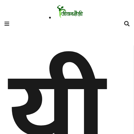
फिचर
यी
मनाेरञ्जन
शैली
गाँउघर
डायाेस्परा
ताजा
अपडेट
समुदाय
हाम्राे
स्वास्थ्य