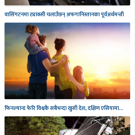
वासिंगटनमा ट्याक्सी चलाउँछन् अफगानिस्तानका पूर्वअर्थमन्त्री
फिनल्यान्ड फेरि विश्वकै सबैभन्दा खुसी देश, दक्षिण एसियामा…