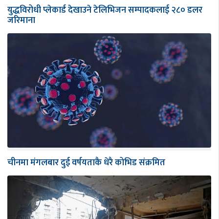
युद्धविरोधी प्लेकार्ड देखाउने टेलिभिजन सम्पादकलाई २८० डलर
जरिमाना
चीनमा मंगलबार दुई वर्षयताकै धेरै कोभिड संक्रमित