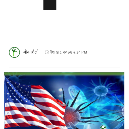
जीवनशैली
वैशाख ८, २०७७ २:३० PM