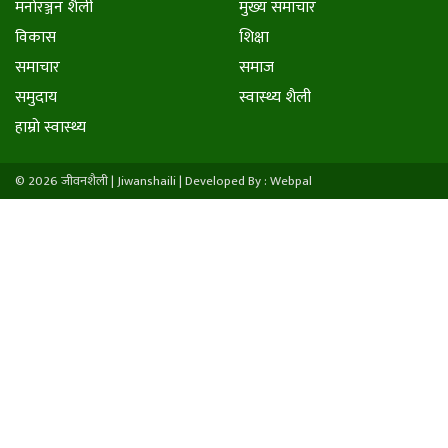
मनाेरञ्जन शैली
मुख्य समाचार
विकास
शिक्षा
समाचार
समाज
समुदाय
स्वास्थ्य शैली
हाम्राे स्वास्थ्य
© 2026 जीवनशैली | Jiwanshaili |
Developed By : Webpal