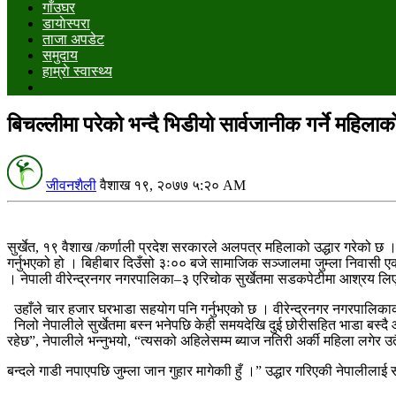
गाँउघर
डायाेस्परा
ताजा अपडेट
समुदाय
हाम्राे स्वास्थ्य
बिचल्लीमा परेको भन्दै भिडीयो सार्वजानीक गर्ने महिलाको
जीवनशैली
वैशाख १९, २०७७ ५:२० AM
सुर्खेत, १९ वैशाख /कर्णाली प्रदेश सरकारले अलपत्र महिलाको उद्धार गरेको छ । 
गर्नुभएको हो । बिहीबार दिउँसो ३ः०० बजे सामाजिक सञ्जालमा जुम्ला निवासी एक मह
। नेपाली वीरेन्द्रनगर नगरपालिका–३ एरिचोक सुर्खेतमा सडकपेटीमा आश्रय लिए
उहाँले चार हजार घरभाडा सहयोग पनि गर्नुभएको छ । वीरेन्द्रनगर नगरपालिकाक
निलो नेपालीले सुर्खेतमा बस्न भनेपछि केही समयदेखि दुई छोरीसहित भाडा बस्दै आ
रहेछ”, नेपालीले भन्नुभयो, “त्यसको अहिलेसम्म ब्याज नतिरी अर्की महिला लगेर उ
बन्दले गाडी नपाएपछि जुम्ला जान गुहार मागेकाी हुँ ।” उद्धार गरिएकी नेपालीला