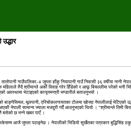
 उद्धार
तातोपानी गाउँपालिका–४ जुम्ला हाँकु नियापानी गाउँ निवासी ३६ वर्षीया नानी नेपा
िलाले रुँदै श्रीमान्ले अर्काे विवाह गरेर हिँडेको र आफू बिचल्लीमा परेको भनी भिड
को अवस्थामा भेटाइएको कानूनमन्त्री भण्डारीले बताउनुभयो ।
ो बाङ्गेसिमल, मूलपानी, एरिचोकलगायतका टोलमा खोज्दा नेपालीलाई भेटिएको उद्ध
एकी नेपाली सामान्य ज्याला मजदुरी गर्दै आउनुभएको थियो । “श्रीमान्ले तिमी बिराम
तै बसेको छ भन्ने खबर पाएँ ।
ई सकेसम्म आजै जुम्ला पठाइनेछ । नेपालीको भिडियो सुर्खेतका पत्रकार बुद्धिसिंह ठ