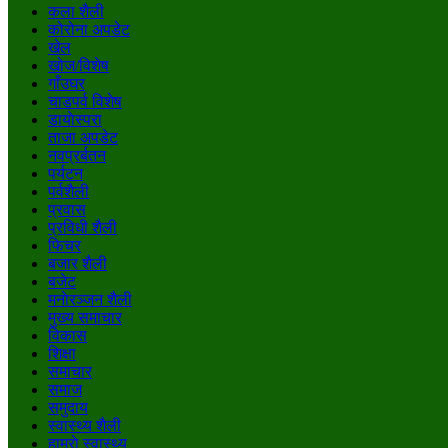
कला शैली
कोरोना अपडेट
खेल
खोज/विशेष
गाँउघर
चाडपर्व विशेष
डायाेस्परा
ताजा अपडेट
नवप्रर्बतन
पर्यटन
पर्वशैली
प्रवास
प्रविधी शैली
फिचर
बजार शैली
बजेट
मनाेरञ्जन शैली
मुख्य समाचार
विकास
शिक्षा
समाचार
समाज
समुदाय
स्वास्थ्य शैली
हाम्राे स्वास्थ्य