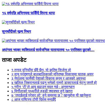
१६ वर्षपछि अभिनयमा फर्किँदै विपना थापा
सुनचाँदीको मूल्य स्थिर
अपांगता भएका व्यक्तिलाई सार्वजनिक यातायातमा ५० प्रतिशत छुटको…
ताजा अपडेट
१
तनाव दुनियाँमा छँदै छैन, यो कृतिम सिर्जना हो
२
वायु प्रदूषणले बालबालिकाको मस्तिष्क विकासमा घातक असर
३
नेपालमा फार्मेसी पेशाको विकास क्रम र आजको अवस्था
४
खलिल जिब्रानलाई पढ्नु भनेको राम्रो डाक्टरलाई भेट्नु जस्तै हो
५
ग्रीन ‘टी’ले आयु बढाउन मदत गर्छ : अनुसन्धान
६
मिर्गौलाको पथ्थरीले हड्डी फ्याक्चर हुने खतरा
७
‘तपाईलाई प्रेसर लो’ हुने समस्या छ ? खानुहोस् यी खानेकुरा
८
आज राष्ट्रिय टोपी दिवस मनाइँदै