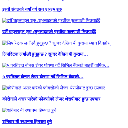
इस्वी संवतको नयाँ वर्ष सन् २०२५ शुरु
दशैँ चहलपहल शुरु :शुभसाइतको प्रतीक फूलपाती भित्र्याइँदै
लिपस्टिक लगाँउदै हुनुहुन्छ ? सुन्दर देखिन यी कुरामा…
५ प्रतिशत बाेनस शेयर घाेषणा गर्दै सिभिल बैंककाे…
कोरोनाले असर पारेको फोक्सोको लेजर थेरापीबाट हुन्छ उपचार
शनिबार यी स्थानमा हिमपात हुने