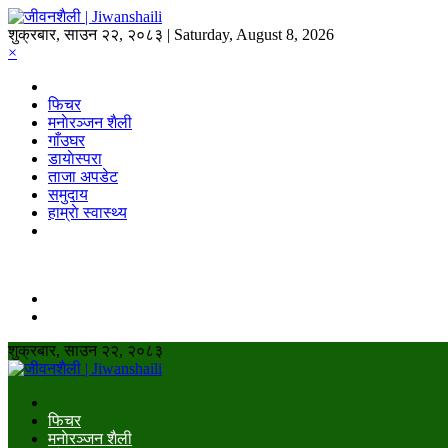
शुक्रबार, साउन २२, २०८३ | Saturday, August 8, 2026
×
फिचर
मनाेरञ्जन शैली
गाँउघर
डायाेस्परा
ताजा अपडेट
समुदाय
हाम्राे स्वास्थ्य
शुक्रबार, साउन २२, २०८३
फिचर
मनाेरञ्जन शैली