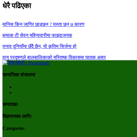
धेरै पढिएका
मानिस किन जागिर छाड्छन् ? यस्ता छन् ७ कारण
ब्ल्याक टी सेवन महिनावारीमा फाइदाजनक
तनाव दुनियाँमा छँदै छैन, यो कृतिम सिर्जना हो
वायु प्रदूषणले बालबालिकाको मस्तिष्क विकासमा घातक असर
सामाजिक संजालमा
सम्पादकः
विज्ञापनका लागिः
Categories