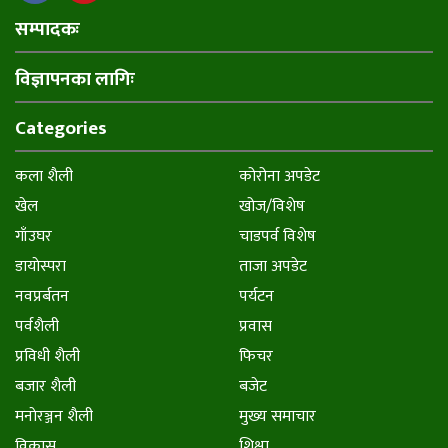
सम्पादकः
विज्ञापनका लागिः
Categories
कला शैली
कोरोना अपडेट
खेल
खोज/विशेष
गाँउघर
चाडपर्व विशेष
डायाेस्परा
ताजा अपडेट
नवप्रर्बतन
पर्यटन
पर्वशैली
प्रवास
प्रविधी शैली
फिचर
बजार शैली
बजेट
मनाेरञ्जन शैली
मुख्य समाचार
विकास
शिक्षा