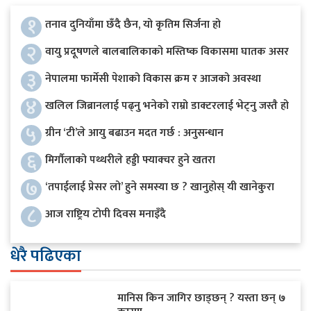
१
तनाव दुनियाँमा छँदै छैन, यो कृतिम सिर्जना हो
२
वायु प्रदूषणले बालबालिकाको मस्तिष्क विकासमा घातक असर
३
नेपालमा फार्मेसी पेशाको विकास क्रम र आजको अवस्था
४
खलिल जिब्रानलाई पढ्नु भनेको राम्रो डाक्टरलाई भेट्नु जस्तै हो
५
ग्रीन ‘टी’ले आयु बढाउन मदत गर्छ : अनुसन्धान
६
मिर्गौलाको पथ्थरीले हड्डी फ्याक्चर हुने खतरा
७
‘तपाईलाई प्रेसर लो’ हुने समस्या छ ? खानुहोस् यी खानेकुरा
८
आज राष्ट्रिय टोपी दिवस मनाइँदै
धेरै पढिएका
मानिस किन जागिर छाड्छन् ? यस्ता छन् ७