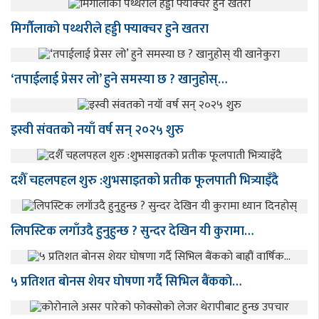
मिर्गौलाको पथ्थरीले हड्डी फ्याक्चर हुने खतरा
‘तपाईलाई प्रेसर लो’ हुने समस्या छ ? खानुहोस्…
इस्वी संवतको नयाँ वर्ष सन् २०२५ शुरु
दशैँ चहलपहल शुरु :शुभसाइतको प्रतीक फूलपाती भित्र्याइँदै
लिपस्टिक लगाँउदै हुनुहुन्छ ? सुन्दर देखिन यी कुरामा…
५ प्रतिशत बाेनस शेयर घाेषणा गर्दै सिभिल बैंककाे…