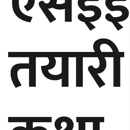
एसइ
तयारी