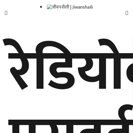
फिचर
रेडिय
मनाेरञ्जन
शैली
गाँउघर
डायाेस्परा
ताजा
अपडेट
समुदाय
हाम्राे
स्वास्थ्य