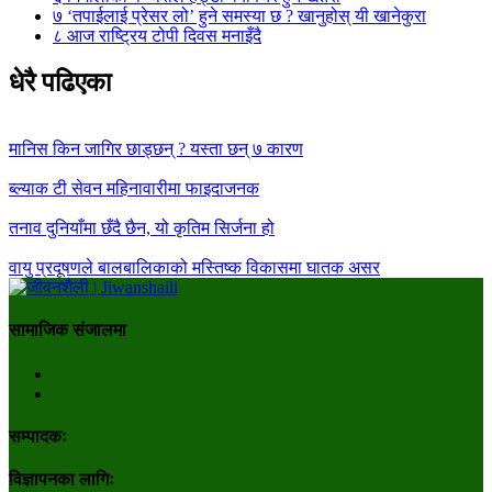
७
‘तपाईलाई प्रेसर लो’ हुने समस्या छ ? खानुहोस् यी खानेकुरा
८
आज राष्ट्रिय टोपी दिवस मनाइँदै
धेरै पढिएका
मानिस किन जागिर छाड्छन् ? यस्ता छन् ७ कारण
ब्ल्याक टी सेवन महिनावारीमा फाइदाजनक
तनाव दुनियाँमा छँदै छैन, यो कृतिम सिर्जना हो
वायु प्रदूषणले बालबालिकाको मस्तिष्क विकासमा घातक असर
सामाजिक संजालमा
सम्पादकः
विज्ञापनका लागिः