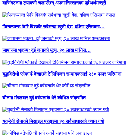
वासिंगटनमा ट्याक्सी चलाउँछन् अफगानिस्तानका पूर्वअर्थमन्त्री
फिनल्यान्ड फेरि विश्वकै सबैभन्दा खुसी देश, दक्षिण एसियामा…
जापानमा भूकम्पः दुई जनाको मृत्यु, २० लाख मानिस…
युद्धविरोधी प्लेकार्ड देखाउने टेलिभिजन सम्पादकलाई २८० डलर जरिमाना
चीनमा मंगलबार दुई वर्षयताकै धेरै कोभिड संक्रमित
युक्रेनी सेनाको मिसाइल प्रहारमा २० सर्वसाधारको ज्यान गयाे