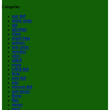
Categories
कला शैली
कोरोना अपडेट
खेल
खोज/विशेष
गाँउघर
चाडपर्व विशेष
डायाेस्परा
ताजा अपडेट
नवप्रर्बतन
पर्यटन
पर्वशैली
प्रवास
प्रविधी शैली
फिचर
बजार शैली
बजेट
मनाेरञ्जन शैली
मुख्य समाचार
विकास
शिक्षा
समाचार
समाज