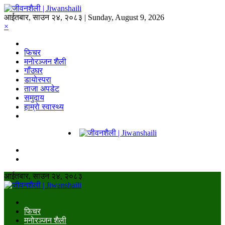
आईतबार, साउन २४, २०८३ | Sunday, August 9, 2026
×
फिचर
मनाेरञ्जन शैली
गाँउघर
डायाेस्परा
ताजा अपडेट
समुदाय
हाम्राे स्वास्थ्य
आईतबार, साउन २४, २०८३
फिचर
मनाेरञ्जन शैली