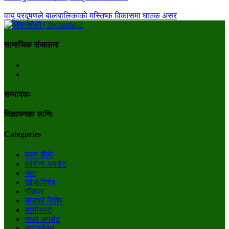
वायु प्रदूषणले बालबालिकाको मस्तिष्क विकासमा घातक असर
सामाजिक संजालमा
सम्पादकः
विज्ञापनका लागिः
Categories
कला शैली
कोरोना अपडेट
खेल
खोज/विशेष
गाँउघर
चाडपर्व विशेष
डायाेस्परा
ताजा अपडेट
नवप्रर्बतन