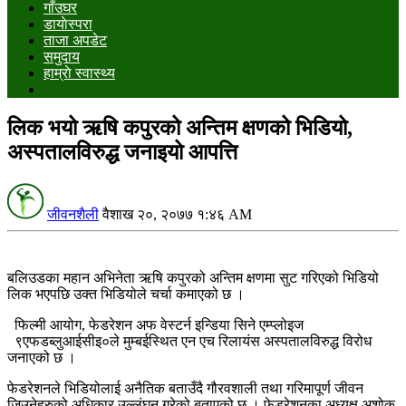
गाँउघर
डायाेस्परा
ताजा अपडेट
समुदाय
हाम्राे स्वास्थ्य
लिक भयो ऋषि कपुरको अन्तिम क्षणको भिडियो,
अस्पतालविरुद्ध जनाइयो आपत्ति
जीवनशैली
वैशाख २०, २०७७ १:४६ AM
बलिउडका महान अभिनेता ऋषि कपुरको अन्तिम क्षणमा सुट गरिएको भिडियो
लिक भएपछि उक्त भिडियोले चर्चा कमाएको छ ।
फिल्मी आयोग, फेडरेशन अफ वेस्टर्न इन्डिया सिने एम्प्लोइज
९एफडब्लुआईसीइ०ले मुम्बईस्थित एन एच रिलायंस अस्पतालविरुद्ध विरोध
जनाएको छ ।
फेडरेशनले भिडियोलाई अनैतिक बताउँदै गौरवशाली तथा गरिमापूर्ण जीवन
जिउनेहरुको अधिकार उल्लंघन गरेको बताएको छ । फेडरेशनका अध्यक्ष अशोक