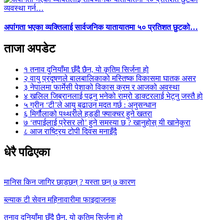
अपांगता भएका व्यक्तिलाई सार्वजनिक यातायातमा ५० प्रतिशत छुटको…
ताजा अपडेट
१
तनाव दुनियाँमा छँदै छैन, यो कृतिम सिर्जना हो
२
वायु प्रदूषणले बालबालिकाको मस्तिष्क विकासमा घातक असर
३
नेपालमा फार्मेसी पेशाको विकास क्रम र आजको अवस्था
४
खलिल जिब्रानलाई पढ्नु भनेको राम्रो डाक्टरलाई भेट्नु जस्तै हो
५
ग्रीन ‘टी’ले आयु बढाउन मदत गर्छ : अनुसन्धान
६
मिर्गौलाको पथ्थरीले हड्डी फ्याक्चर हुने खतरा
७
‘तपाईलाई प्रेसर लो’ हुने समस्या छ ? खानुहोस् यी खानेकुरा
८
आज राष्ट्रिय टोपी दिवस मनाइँदै
धेरै पढिएका
मानिस किन जागिर छाड्छन् ? यस्ता छन् ७ कारण
ब्ल्याक टी सेवन महिनावारीमा फाइदाजनक
तनाव दुनियाँमा छँदै छैन, यो कृतिम सिर्जना हो