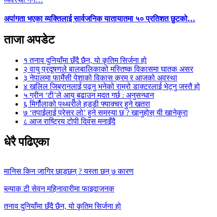
अपांगता भएका व्यक्तिलाई सार्वजनिक यातायातमा ५० प्रतिशत छुटको…
ताजा अपडेट
१
तनाव दुनियाँमा छँदै छैन, यो कृतिम सिर्जना हो
२
वायु प्रदूषणले बालबालिकाको मस्तिष्क विकासमा घातक असर
३
नेपालमा फार्मेसी पेशाको विकास क्रम र आजको अवस्था
४
खलिल जिब्रानलाई पढ्नु भनेको राम्रो डाक्टरलाई भेट्नु जस्तै हो
५
ग्रीन ‘टी’ले आयु बढाउन मदत गर्छ : अनुसन्धान
६
मिर्गौलाको पथ्थरीले हड्डी फ्याक्चर हुने खतरा
७
‘तपाईलाई प्रेसर लो’ हुने समस्या छ ? खानुहोस् यी खानेकुरा
८
आज राष्ट्रिय टोपी दिवस मनाइँदै
धेरै पढिएका
मानिस किन जागिर छाड्छन् ? यस्ता छन् ७ कारण
ब्ल्याक टी सेवन महिनावारीमा फाइदाजनक
तनाव दुनियाँमा छँदै छैन, यो कृतिम सिर्जना हो