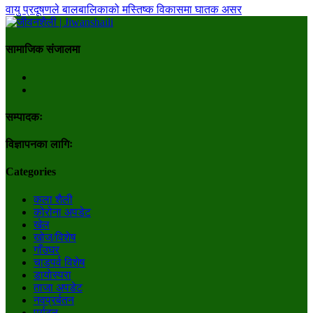
वायु प्रदूषणले बालबालिकाको मस्तिष्क विकासमा घातक असर
सामाजिक संजालमा
सम्पादकः
विज्ञापनका लागिः
Categories
कला शैली
कोरोना अपडेट
खेल
खोज/विशेष
गाँउघर
चाडपर्व विशेष
डायाेस्परा
ताजा अपडेट
नवप्रर्बतन
पर्यटन