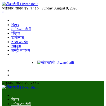
आईतबार, साउन २४, २०८३ | Sunday, August 9, 2026
×
फिचर
मनाेरञ्जन शैली
गाँउघर
डायाेस्परा
ताजा अपडेट
समुदाय
हाम्राे स्वास्थ्य
आईतबार, साउन २४, २०८३
फिचर
मनाेरञ्जन शैली