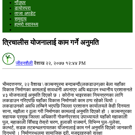
गाँउघर
डायाेस्परा
ताजा अपडेट
समुदाय
हाम्राे स्वास्थ्य
त्रिचालीस योजनालाई काम गर्ने अनुमति
जीवनशैली
वैशाख २२, २०७७ १२:४४ PM
भीमदत्तनगर, २२ वैशाख \ कञ्चनपुरमा बन्दाबन्दी(लकडाउन)का बेला यहाँका
विकास निर्माणका कामलाई सावधानी अपनाएर अघि बढाउन स्थानीय प्रशासनले
४३ योजनालाई अनुमति दिएको छ । कोरोना भाइरसका नियन्त्रणका लागि
लकडाउन गरिएपछि यहाँका विकास निर्माणको काम ठप्प रहेको थियो ।
लकडाउनको अवधि लम्बिने भएपछि जिल्ला प्रशासन कार्यालयले केही दिनयता
साना, मझौला र ठूला गरी निर्माणका कामलाई अनुमति दिएको हो । कञ्चनपुरका
सहायक प्रमुख जिल्ला अधिकारी गोकर्णप्रसाद उपाध्यायले यहाँको महाकाली
पुल, महाकाली सिँचाइ तेस्रो चरण, हुलाकी राजमार्ग, विभिन्न पुल–पुलेसा,
कल्भर्ट, सडक तटबन्धलगायतका योजनालाई काम गर्न अनुमति दिएको जानकारी
दिनुभयो । निर्माणस्थलमा सामाजिक दूरी, मजदूरहरुको सुरक्षा