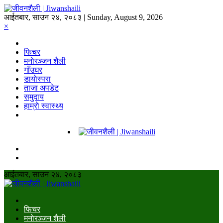
आईतबार, साउन २४, २०८३ | Sunday, August 9, 2026
×
फिचर
मनाेरञ्जन शैली
गाँउघर
डायाेस्परा
ताजा अपडेट
समुदाय
हाम्राे स्वास्थ्य
आईतबार, साउन २४, २०८३
फिचर
मनाेरञ्जन शैली