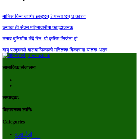
मानिस किन जागिर छाड्छन् ? यस्ता छन् ७ कारण
ब्ल्याक टी सेवन महिनावारीमा फाइदाजनक
तनाव दुनियाँमा छँदै छैन, यो कृतिम सिर्जना हो
वायु प्रदूषणले बालबालिकाको मस्तिष्क विकासमा घातक असर
सामाजिक संजालमा
सम्पादकः
विज्ञापनका लागिः
Categories
कला शैली