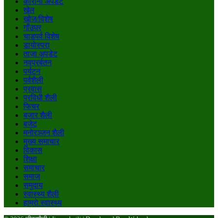
कोरोना अपडेट
खेल
खोज/विशेष
गाँउघर
चाडपर्व विशेष
डायाेस्परा
ताजा अपडेट
नवप्रर्बतन
पर्यटन
पर्वशैली
प्रवास
प्रविधी शैली
फिचर
बजार शैली
बजेट
मनाेरञ्जन शैली
मुख्य समाचार
विकास
शिक्षा
समाचार
समाज
समुदाय
स्वास्थ्य शैली
हाम्राे स्वास्थ्य