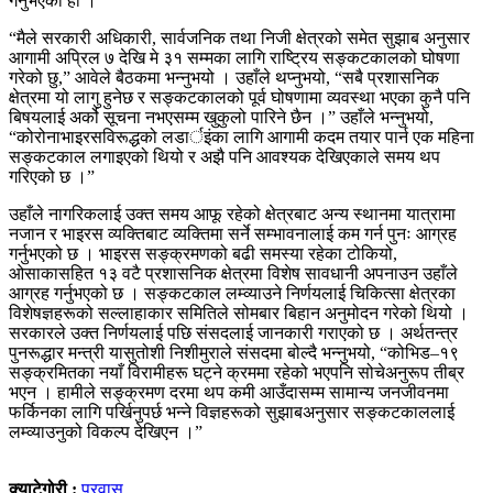
गर्नुभएको हो ।
“मैले सरकारी अधिकारी, सार्वजनिक तथा निजी क्षेत्रको समेत सुझाब अनुसार
आगामी अप्रिल ७ देखि मे ३१ सम्मका लागि राष्ट्रिय सङ्कटकालको घोषणा
गरेको छु,” आवेले बैठकमा भन्नुभयो । उहाँले थप्नुभयो, “सबै प्रशासनिक
क्षेत्रमा यो लागु हुनेछ र सङ्कटकालको पूर्व घोषणामा व्यवस्था भएका कुनै पनि
बिषयलाई अर्को सूचना नभएसम्म खुकुलो पारिने छैन ।” उहाँले भन्नुभयो,
“कोरोनाभाइरसविरूद्धको लडार्इंका लागि आगामी कदम तयार पार्न एक महिना
सङ्कटकाल लगाइएको थियो र अझै पनि आवश्यक देखिएकाले समय थप
गरिएको छ ।”
उहाँले नागरिकलाई उक्त समय आफू रहेको क्षेत्रबाट अन्य स्थानमा यात्रामा
नजान र भाइरस व्यक्तिबाट व्यक्तिमा सर्ने सम्भावनालाई कम गर्न पुनः आग्रह
गर्नुभएको छ । भाइरस सङ्क्रमणको बढी समस्या रहेका टोकियो,
ओसाकासहित १३ वटै प्रशासनिक क्षेत्रमा विशेष सावधानी अपनाउन उहाँले
आग्रह गर्नुभएको छ । सङ्कटकाल लम्व्याउने निर्णयलाई चिकित्सा क्षेत्रका
विशेषज्ञहरूको सल्लाहाकार समितिले सोमबार बिहान अनुमोदन गरेको थियो ।
सरकारले उक्त निर्णयलाई पछि संसदलाई जानकारी गराएको छ । अर्थतन्त्र
पुनरूद्धार मन्त्री यासुतोशी निशीमुराले संसदमा बोल्दै भन्नुभयो, “कोभिड–१९
सङ्क्रमितका नयाँ विरामीहरू घट्ने क्रममा रहेको भएपनि सोचेअनुरूप तीब्र
भएन । हामीले सङ्क्रमण दरमा थप कमी आउँदासम्म सामान्य जनजीवनमा
फर्किनका लागि पर्खिनुपर्छ भन्ने विज्ञहरूको सुझाबअनुसार सङ्कटकाललाई
लम्व्याउनुको विकल्प देखिएन ।”
क्याटेगोरी :
प्रवास