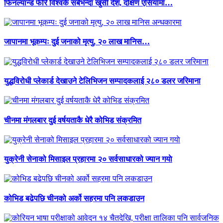
फिनल्यान्ड फेरि विश्वकै सबैभन्दा खुसी देश, दक्षिण एसियामा…
जापानमा भूकम्पः दुई जनाको मृत्यु, २० लाख मानिस…
युद्धविरोधी प्लेकार्ड देखाउने टेलिभिजन सम्पादकलाई २८० डलर जरिमाना
चीनमा मंगलबार दुई वर्षयताकै धेरै कोभिड संक्रमित
युक्रेनी सेनाको मिसाइल प्रहारमा २० सर्वसाधारको ज्यान गयाे
कोभिड बढेपछि चीनको अर्को सहरमा पनि लकडाउन