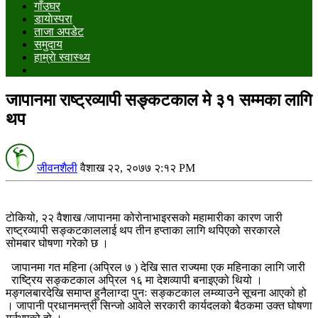
गाँउघर
डायाेस्परा
ताजा अपडेट
समुदाय
हाम्राे स्वास्थ्य
जापानमा राष्ट्रव्यापी सङ्कटकाल मे ३१ सम्मका लागि
थप
जीवनशैली
वैशाख २२, २०७७ २:१२ PM
टोकियो, २२ वैशाख /जापानमा कोरोनाभाइरसको महामारीका कारण जारी
राष्ट्रव्यापी सङ्कटकाललाई थप तीन हप्ताका लागि थपिएको सरकारले
सोमबार घोषणा गरेको छ ।
जापानमा गत महिना (अप्रिल ७ ) देखि सात राज्यमा एक महिनाका लागि जारी
राष्ट्रिय सङ्कटकाल अप्रिल १६ मा देशव्यापी बनाइएको थियो ।
मङ्गलबारदेखि समाप्त हुनैलाग्दा पुनः सङ्कटकाल लम्व्याउने सूचना आएको हो
। जापानी प्रधानमन्त्री सिन्जो आवेले सरकारी कार्यदलको बैठकमा उक्त घोषणा