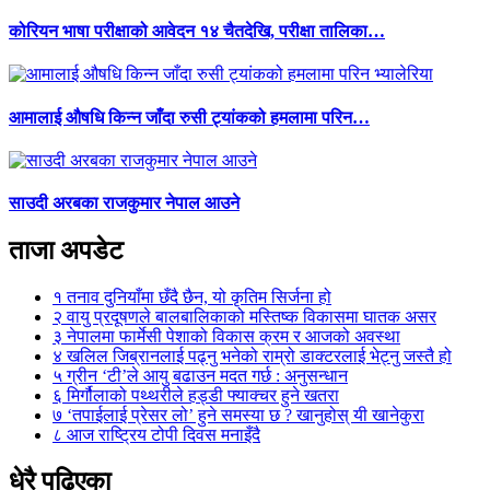
कोरियन भाषा परीक्षाको आवेदन १४ चैतदेखि, परीक्षा तालिका…
आमालाई औषधि किन्न जाँदा रुसी ट्यांकको हमलामा परिन…
साउदी अरबका राजकुमार नेपाल आउने
ताजा अपडेट
१
तनाव दुनियाँमा छँदै छैन, यो कृतिम सिर्जना हो
२
वायु प्रदूषणले बालबालिकाको मस्तिष्क विकासमा घातक असर
३
नेपालमा फार्मेसी पेशाको विकास क्रम र आजको अवस्था
४
खलिल जिब्रानलाई पढ्नु भनेको राम्रो डाक्टरलाई भेट्नु जस्तै हो
५
ग्रीन ‘टी’ले आयु बढाउन मदत गर्छ : अनुसन्धान
६
मिर्गौलाको पथ्थरीले हड्डी फ्याक्चर हुने खतरा
७
‘तपाईलाई प्रेसर लो’ हुने समस्या छ ? खानुहोस् यी खानेकुरा
८
आज राष्ट्रिय टोपी दिवस मनाइँदै
धेरै पढिएका