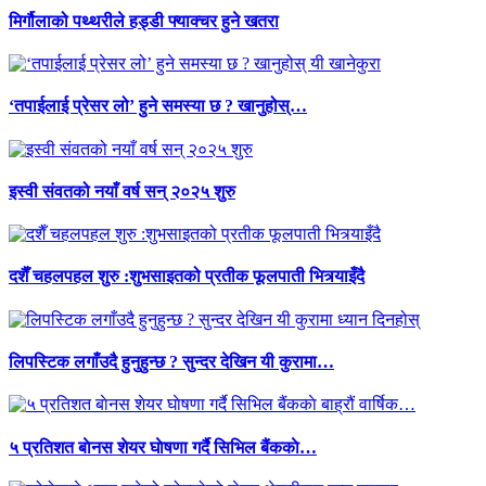
मिर्गौलाको पथ्थरीले हड्डी फ्याक्चर हुने खतरा
‘तपाईलाई प्रेसर लो’ हुने समस्या छ ? खानुहोस्…
इस्वी संवतको नयाँ वर्ष सन् २०२५ शुरु
दशैँ चहलपहल शुरु :शुभसाइतको प्रतीक फूलपाती भित्र्याइँदै
लिपस्टिक लगाँउदै हुनुहुन्छ ? सुन्दर देखिन यी कुरामा…
५ प्रतिशत बाेनस शेयर घाेषणा गर्दै सिभिल बैंककाे…