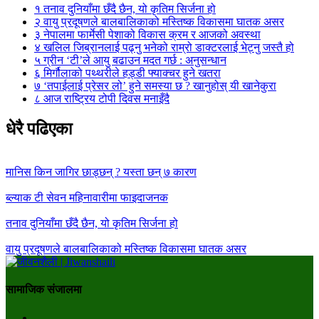
१
तनाव दुनियाँमा छँदै छैन, यो कृतिम सिर्जना हो
२
वायु प्रदूषणले बालबालिकाको मस्तिष्क विकासमा घातक असर
३
नेपालमा फार्मेसी पेशाको विकास क्रम र आजको अवस्था
४
खलिल जिब्रानलाई पढ्नु भनेको राम्रो डाक्टरलाई भेट्नु जस्तै हो
५
ग्रीन ‘टी’ले आयु बढाउन मदत गर्छ : अनुसन्धान
६
मिर्गौलाको पथ्थरीले हड्डी फ्याक्चर हुने खतरा
७
‘तपाईलाई प्रेसर लो’ हुने समस्या छ ? खानुहोस् यी खानेकुरा
८
आज राष्ट्रिय टोपी दिवस मनाइँदै
धेरै पढिएका
मानिस किन जागिर छाड्छन् ? यस्ता छन् ७ कारण
ब्ल्याक टी सेवन महिनावारीमा फाइदाजनक
तनाव दुनियाँमा छँदै छैन, यो कृतिम सिर्जना हो
वायु प्रदूषणले बालबालिकाको मस्तिष्क विकासमा घातक असर
सामाजिक संजालमा