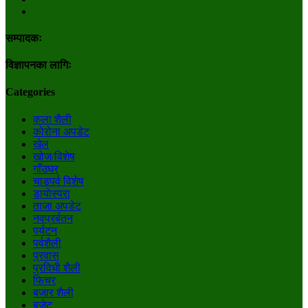
सम्पादकः
विज्ञापनका लागिः
Categories
कला शैली
कोरोना अपडेट
खेल
खोज/विशेष
गाँउघर
चाडपर्व विशेष
डायाेस्परा
ताजा अपडेट
नवप्रर्बतन
पर्यटन
पर्वशैली
प्रवास
प्रविधी शैली
फिचर
बजार शैली
बजेट