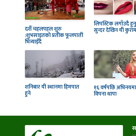
लिपस्टिक लगाँउदै हुनु
दशैँ चहलपहल शुरु
सुन्दर देखिन यी कुरा
:शुभसाइतको प्रतीक फूलपाती
भित्र्याइँदै
शनिबार यी स्थानमा हिमपात
१६ वर्षपछि अभिनयमा 
हुने
विपना थापा
स