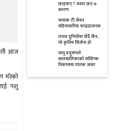
छाड्छन् ? यस्ता छन् ७
कारण
ब्ल्याक टी सेवन
महिनावारीमा फाइदाजनक
तनाव दुनियाँमा छँदै छैन,
यो कृतिम सिर्जना हो
त्ती आज
वायु प्रदूषणले
बालबालिकाको मस्तिष्क
विकासमा घातक असर
ण मरेको
लाई पशु