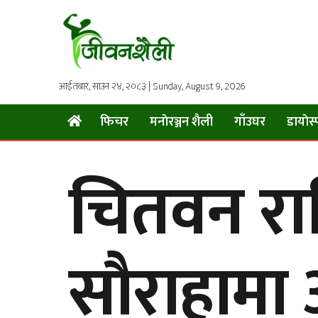
आईतबार, साउन २४, २०८३ | Sunday, August 9, 2026
फिचर
मनाेरञ्जन शैली
गाँउघर
डायाेस्
चितवन राष्ट
सौराहामा 