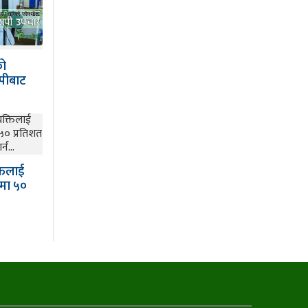
को
ापीबाट
तिलाई
मा ५०