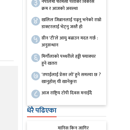
३
नेपालमा फार्मेसी पेशाको विकास
क्रम र आजको अवस्था
४
खलिल जिब्रानलाई पढ्नु भनेको राम्रो
डाक्टरलाई भेट्नु जस्तै हो
५
ग्रीन ‘टी’ले आयु बढाउन मदत गर्छ :
अनुसन्धान
६
मिर्गौलाको पथ्थरीले हड्डी फ्याक्चर
हुने खतरा
७
‘तपाईलाई प्रेसर लो’ हुने समस्या छ ?
खानुहोस् यी खानेकुरा
८
आज राष्ट्रिय टोपी दिवस मनाइँदै
धेरै पढिएका
मानिस किन जागिर