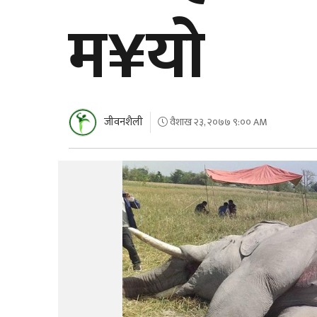
म¥यो
जीवनशैली
वैशाख २३, २०७७ ९:०० AM