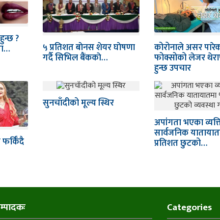
हुन्छ ?
५ प्रतिशत बाेनस शेयर घाेषणा
कोरोनाले असर पारे
मा…
गर्दै सिभिल बैंककाे…
फोक्सोको लेजर थेर
हुन्छ उपचार
सुनचाँदीको मूल्य स्थिर
अपांगता भएका व्यक्
सार्वजनिक यातायात
फर्किँदै
प्रतिशत छुटको…
म्पादकः
Categories