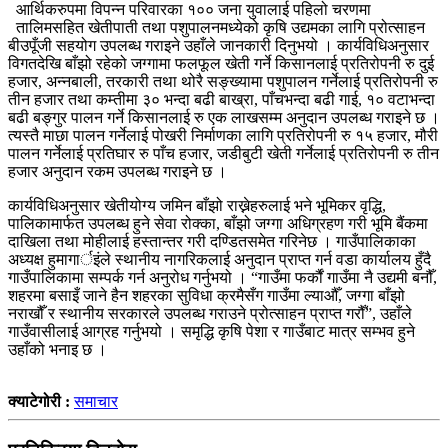
आर्थिकरुपमा विपन्न परिवारका १०० जना युवालाई पहिलो चरणमा
तालिमसहित खेतीपाती तथा पशुपालनमध्येको कृषि उद्यमका लागि प्रोत्साहन
बीउपूँजी सहयोग उपलब्ध गराइने उहाँले जानकारी दिनुभयो । कार्यविधिअनुसार
विगतदेखि बाँझो रहेको जग्गामा फलफूल खेती गर्ने किसानलाई प्रतिरोपनी रु दुई
हजार, अन्नबाली, तरकारी तथा थोरै सङ्ख्यामा पशुपालन गर्नेलाई प्रतिरोपनी रु
तीन हजार तथा कम्तीमा ३० भन्दा बढी बाख्रा, पाँचभन्दा बढी गाई, १० वटाभन्दा
बढी बङ्गुर पालन गर्ने किसानलाई रु एक लाखसम्म अनुदान उपलब्ध गराइने छ ।
त्यस्तै माछा पालन गर्नेलाई पोखरी निर्माणका लागि प्रतिरोपनी रु १५ हजार, मौरी
पालन गर्नेलाई प्रतिघार रु पाँच हजार, जडीबुटी खेती गर्नेलाई प्रतिरोपनी रु तीन
हजार अनुदान रकम उपलब्ध गराइने छ ।
कार्यविधिअनुसार खेतीयोग्य जमिन बाँझो राख्नेहरुलाई भने भूमिकर वृद्धि,
पालिकामार्फत उपलब्ध हुने सेवा रोक्का, बाँझो जग्गा अधिग्रहण गरी भूमि बैंकमा
दाखिला तथा मोहीलाई हस्तान्तर गरी दण्डितसमेत गरिनेछ । गाउँपालिकाका
अध्यक्ष हुमागार्इंले स्थानीय नागरिकलाई अनुदान प्राप्त गर्न वडा कार्यालय हुँदै
गाउँपालिकामा सम्पर्क गर्न अनुरोध गर्नुभयो । “गाउँमा फर्कौं गाउँमा नै उद्यमी बनौँ,
शहरमा बसाइँ जाने हैन शहरका सुविधा क्रमैसँग गाउँमा ल्याऔँ, जग्गा बाँझो
नराखौँ र स्थानीय सरकारले उपलब्ध गराउने प्रोत्साहन प्राप्त गरौँ”, उहाँले
गाउँवासीलाई आग्रह गर्नुभयो । समृद्धि कृषि पेशा र गाउँबाट मात्र सम्भव हुने
उहाँको भनाइ छ ।
क्याटेगोरी :
समाचार