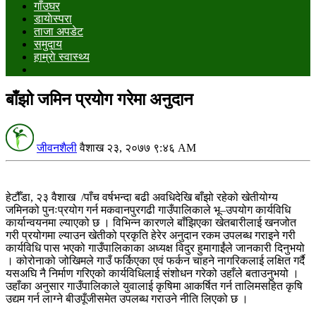
गाँउघर
डायाेस्परा
ताजा अपडेट
समुदाय
हाम्राे स्वास्थ्य
बाँझो जमिन प्रयोग गरेमा अनुदान
जीवनशैली
वैशाख २३, २०७७ ९:४६ AM
हेटौँडा, २३ वैशाख /पाँच वर्षभन्दा बढी अवधिदेखि बाँझो रहेको खेतीयोग्य
जमिनको पुनःप्रयोग गर्न मकवानपुरगढी गाउँपालिकाले भू–उपयोग कार्यविधि
कार्यान्वयनमा ल्याएको छ । विभिन्न कारणले बाँझिएका खेतबारीलाई खनजोत
गरी प्रयोगमा ल्याउन खेतीको प्रकृति हेरेर अनुदान रकम उपलब्ध गराइने गरी
कार्यविधि पास भएको गाउँपालिकाका अध्यक्ष विदुर हुमागाईंले जानकारी दिनुभयो
। कोरोनाको जोखिमले गाउँ फर्किएका एवं फर्कन चाहने नागरिकलाई लक्षित गर्दै
यसअघि नै निर्माण गरिएको कार्यविधिलाई संशोधन गरेको उहाँले बताउनुभयो ।
उहाँका अनुसार गाउँपालिकाले युवालाई कृषिमा आकर्षित गर्न तालिमसहित कृषि
उद्यम गर्न लाग्ने बीउपूँजीसमेत उपलब्ध गराउने नीति लिएको छ ।