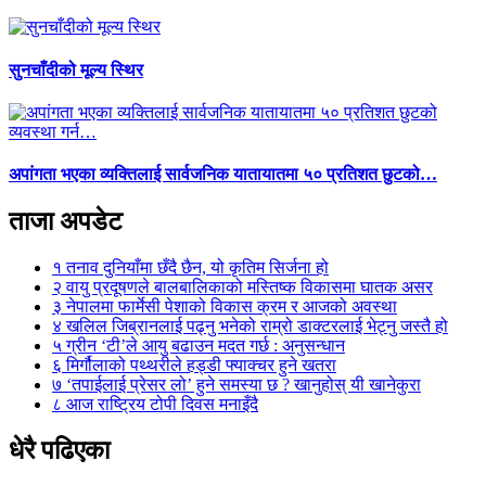
सुनचाँदीको मूल्य स्थिर
अपांगता भएका व्यक्तिलाई सार्वजनिक यातायातमा ५० प्रतिशत छुटको…
ताजा अपडेट
१
तनाव दुनियाँमा छँदै छैन, यो कृतिम सिर्जना हो
२
वायु प्रदूषणले बालबालिकाको मस्तिष्क विकासमा घातक असर
३
नेपालमा फार्मेसी पेशाको विकास क्रम र आजको अवस्था
४
खलिल जिब्रानलाई पढ्नु भनेको राम्रो डाक्टरलाई भेट्नु जस्तै हो
५
ग्रीन ‘टी’ले आयु बढाउन मदत गर्छ : अनुसन्धान
६
मिर्गौलाको पथ्थरीले हड्डी फ्याक्चर हुने खतरा
७
‘तपाईलाई प्रेसर लो’ हुने समस्या छ ? खानुहोस् यी खानेकुरा
८
आज राष्ट्रिय टोपी दिवस मनाइँदै
धेरै पढिएका