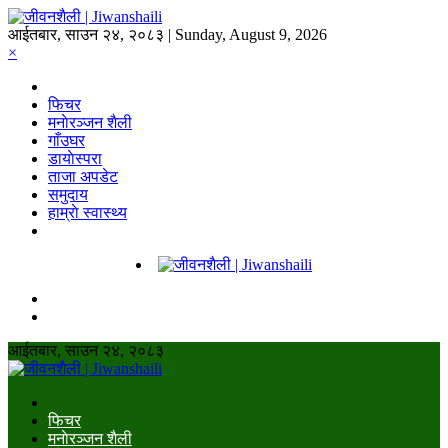
आईतबार, साउन २४, २०८३ | Sunday, August 9, 2026
×
फिचर
मनाेरञ्जन शैली
गाँउघर
डायाेस्परा
ताजा अपडेट
समुदाय
हाम्राे स्वास्थ्य
आईतबार, साउन २४, २०८३
फिचर
मनाेरञ्जन शैली