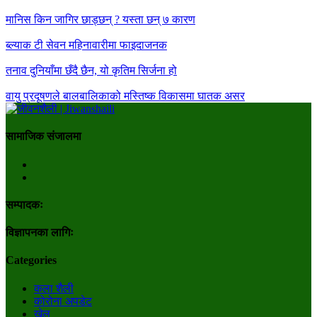
मानिस किन जागिर छाड्छन् ? यस्ता छन् ७ कारण
ब्ल्याक टी सेवन महिनावारीमा फाइदाजनक
तनाव दुनियाँमा छँदै छैन, यो कृतिम सिर्जना हो
वायु प्रदूषणले बालबालिकाको मस्तिष्क विकासमा घातक असर
सामाजिक संजालमा
सम्पादकः
विज्ञापनका लागिः
Categories
कला शैली
कोरोना अपडेट
खेल