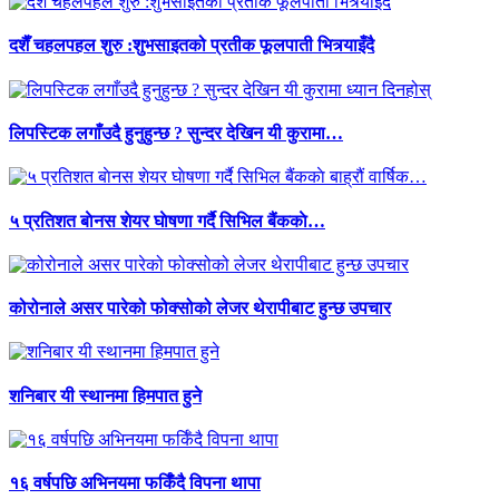
दशैँ चहलपहल शुरु :शुभसाइतको प्रतीक फूलपाती भित्र्याइँदै
लिपस्टिक लगाँउदै हुनुहुन्छ ? सुन्दर देखिन यी कुरामा…
५ प्रतिशत बाेनस शेयर घाेषणा गर्दै सिभिल बैंककाे…
कोरोनाले असर पारेको फोक्सोको लेजर थेरापीबाट हुन्छ उपचार
शनिबार यी स्थानमा हिमपात हुने
१६ वर्षपछि अभिनयमा फर्किँदै विपना थापा