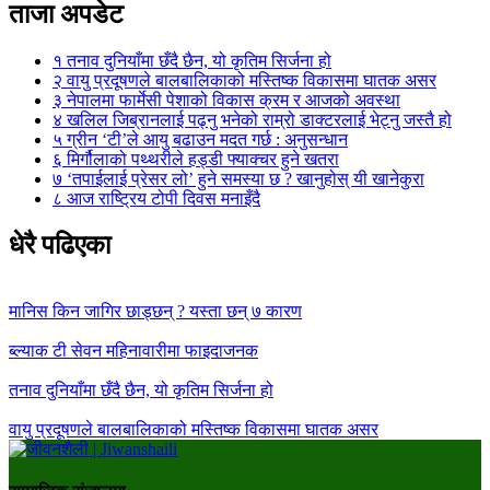
ताजा अपडेट
१
तनाव दुनियाँमा छँदै छैन, यो कृतिम सिर्जना हो
२
वायु प्रदूषणले बालबालिकाको मस्तिष्क विकासमा घातक असर
३
नेपालमा फार्मेसी पेशाको विकास क्रम र आजको अवस्था
४
खलिल जिब्रानलाई पढ्नु भनेको राम्रो डाक्टरलाई भेट्नु जस्तै हो
५
ग्रीन ‘टी’ले आयु बढाउन मदत गर्छ : अनुसन्धान
६
मिर्गौलाको पथ्थरीले हड्डी फ्याक्चर हुने खतरा
७
‘तपाईलाई प्रेसर लो’ हुने समस्या छ ? खानुहोस् यी खानेकुरा
८
आज राष्ट्रिय टोपी दिवस मनाइँदै
धेरै पढिएका
मानिस किन जागिर छाड्छन् ? यस्ता छन् ७ कारण
ब्ल्याक टी सेवन महिनावारीमा फाइदाजनक
तनाव दुनियाँमा छँदै छैन, यो कृतिम सिर्जना हो
वायु प्रदूषणले बालबालिकाको मस्तिष्क विकासमा घातक असर