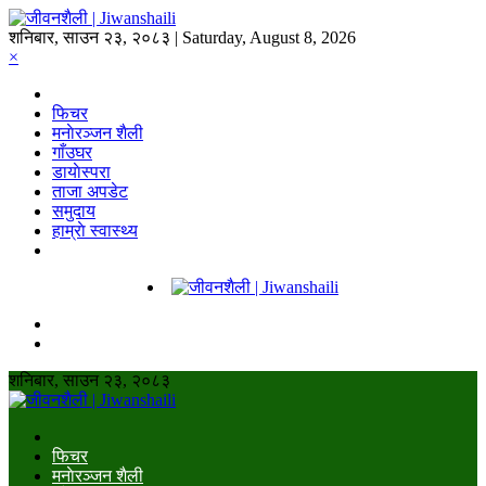
शनिबार, साउन २३, २०८३ | Saturday, August 8, 2026
×
फिचर
मनाेरञ्जन शैली
गाँउघर
डायाेस्परा
ताजा अपडेट
समुदाय
हाम्राे स्वास्थ्य
शनिबार, साउन २३, २०८३
फिचर
मनाेरञ्जन शैली