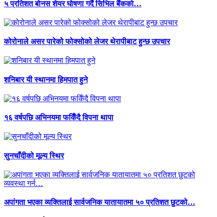
५ प्रतिशत बाेनस शेयर घाेषणा गर्दै सिभिल बैंककाे…
कोरोनाले असर पारेको फोक्सोको लेजर थेरापीबाट हुन्छ उपचार
शनिबार यी स्थानमा हिमपात हुने
१६ वर्षपछि अभिनयमा फर्किँदै विपना थापा
सुनचाँदीको मूल्य स्थिर
अपांगता भएका व्यक्तिलाई सार्वजनिक यातायातमा ५० प्रतिशत छुटको…