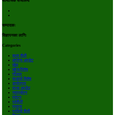
सामाजिक संजालमा
सम्पादकः
विज्ञापनका लागिः
Categories
कला शैली
कोरोना अपडेट
खेल
खोज/विशेष
गाँउघर
चाडपर्व विशेष
डायाेस्परा
ताजा अपडेट
नवप्रर्बतन
पर्यटन
पर्वशैली
प्रवास
प्रविधी शैली