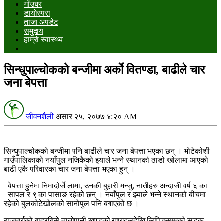
गाँउघर
डायाेस्परा
ताजा अपडेट
समुदाय
हाम्राे स्वास्थ्य
सिन्धुपाल्चोकको बन्जीमा अर्काे वितण्डा, बाढीले चार
जना बेपत्ता
जीवनशैली
असार २५, २०७७ ४:२० AM
सिन्धुपाल्चोकको बन्जीमा पनि बाढीले चार जना बेपत्ता भएका छन् । भोटेकोशी
गाउँपालिकाको नयाँपुल नजिकैको झ्याले भन्ने स्थानको ठाडो खोलामा आएको
बाढी एकै परिवारका चार जना बेपत्ता भएका हुन् ।
वेपत्ता हुनेमा निमादोर्जे लामा, उनकी बुहारी मन्जु, नातीहरु अन्दाजी वर्ष ६ का
सापल र ९ का पासाङ रहेको छन् । नयाँपुल र झ्याले भन्ने स्थानको बीचमा
रहेको बुलकोटेखोलको सानोपुल पनि बगाएको छ ।
राजमार्गको बाह्रबिसे तातोपानी खण्डको खागदलदेखि लिपिङसम्मको सडक