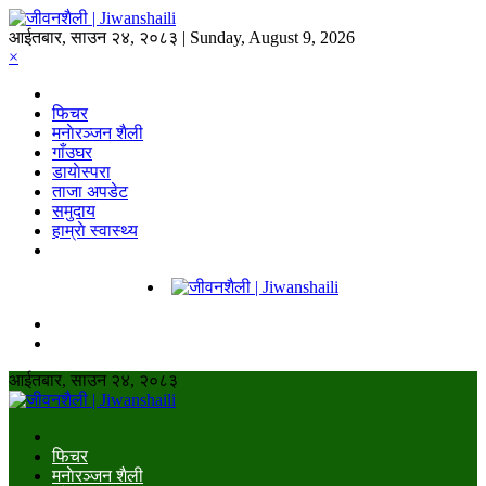
आईतबार, साउन २४, २०८३ | Sunday, August 9, 2026
×
फिचर
मनाेरञ्जन शैली
गाँउघर
डायाेस्परा
ताजा अपडेट
समुदाय
हाम्राे स्वास्थ्य
आईतबार, साउन २४, २०८३
फिचर
मनाेरञ्जन शैली