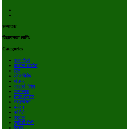
सम्पादकः
विज्ञापनका लागिः
Categories
कला शैली
कोरोना अपडेट
खेल
खोज/विशेष
गाँउघर
चाडपर्व विशेष
डायाेस्परा
ताजा अपडेट
नवप्रर्बतन
पर्यटन
पर्वशैली
प्रवास
प्रविधी शैली
फिचर