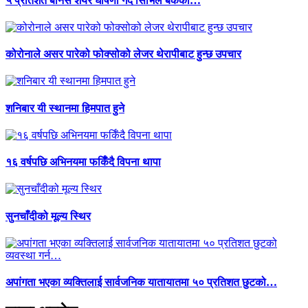
५ प्रतिशत बाेनस शेयर घाेषणा गर्दै सिभिल बैंककाे…
कोरोनाले असर पारेको फोक्सोको लेजर थेरापीबाट हुन्छ उपचार
शनिबार यी स्थानमा हिमपात हुने
१६ वर्षपछि अभिनयमा फर्किँदै विपना थापा
सुनचाँदीको मूल्य स्थिर
अपांगता भएका व्यक्तिलाई सार्वजनिक यातायातमा ५० प्रतिशत छुटको…