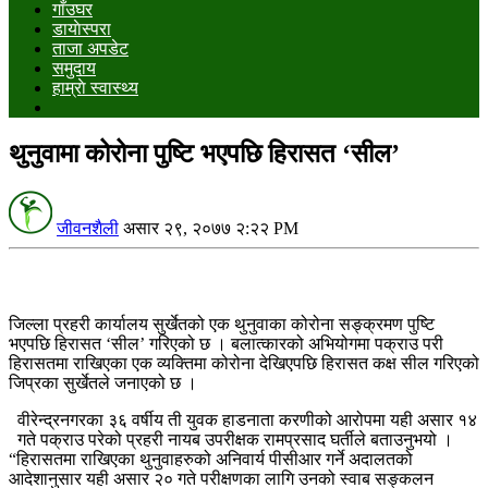
गाँउघर
डायाेस्परा
ताजा अपडेट
समुदाय
हाम्राे स्वास्थ्य
थुनुवामा कोरोना पुष्टि भएपछि हिरासत ‘सील’
जीवनशैली
असार २९, २०७७ २:२२ PM
जिल्ला प्रहरी कार्यालय सुर्खेतको एक थुनुवाका कोरोना सङ्क्रमण पुष्टि
भएपछि हिरासत ‘सील’ गरिएको छ । बलात्कारको अभियोगमा पक्राउ परी
हिरासतमा राखिएका एक व्यक्तिमा कोरोना देखिएपछि हिरासत कक्ष सील गरिएको
जिप्रका सुर्खेतले जनाएको छ ।
वीरेन्द्रनगरका ३६ वर्षीय ती युवक हाडनाता करणीको आरोपमा यही असार १४
गते पक्राउ परेको प्रहरी नायब उपरीक्षक रामप्रसाद घर्तीले बताउनुभयो ।
“हिरासतमा राखिएका थुनुवाहरुको अनिवार्य पीसीआर गर्ने अदालतको
आदेशानुसार यही असार २० गते परीक्षणका लागि उनको स्वाब सङ्कलन