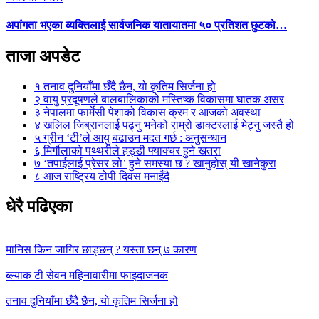
अपांगता भएका व्यक्तिलाई सार्वजनिक यातायातमा ५० प्रतिशत छुटको…
ताजा अपडेट
१
तनाव दुनियाँमा छँदै छैन, यो कृतिम सिर्जना हो
२
वायु प्रदूषणले बालबालिकाको मस्तिष्क विकासमा घातक असर
३
नेपालमा फार्मेसी पेशाको विकास क्रम र आजको अवस्था
४
खलिल जिब्रानलाई पढ्नु भनेको राम्रो डाक्टरलाई भेट्नु जस्तै हो
५
ग्रीन ‘टी’ले आयु बढाउन मदत गर्छ : अनुसन्धान
६
मिर्गौलाको पथ्थरीले हड्डी फ्याक्चर हुने खतरा
७
‘तपाईलाई प्रेसर लो’ हुने समस्या छ ? खानुहोस् यी खानेकुरा
८
आज राष्ट्रिय टोपी दिवस मनाइँदै
धेरै पढिएका
मानिस किन जागिर छाड्छन् ? यस्ता छन् ७ कारण
ब्ल्याक टी सेवन महिनावारीमा फाइदाजनक
तनाव दुनियाँमा छँदै छैन, यो कृतिम सिर्जना हो