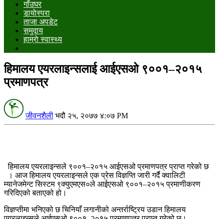
गाँउघर
डायाेस्परा
ताजा अपडेट
समुदाय
हाम्राे स्वास्थ्य
हिमालय एयरलाइन्सलाई आईएसओ ९००१–२०१५
प्रमाणपत्र
जीवनशैली
भदौ २५, २०७७ ४:०७ PM
हिमालय एयरलाइन्सले ९००१–२०१५ आईएसओ प्रमाणपत्र प्राप्त गरेको छ
। आज हिमालय एयरलाइन्सले एक प्रेस विज्ञप्ति जारी गर्दै क्वालिटी
म्यानेजमेन्ट सिस्टम ९क्युएमएस०ले आईएसओ ९००१–२०१५ प्रमाणीकरण
गरिदिएको बताएको हो।
विज्ञप्तीमा भनिएको छ चिनियाँ लगानीको अन्तर्राष्ट्रिय उडान हिमालय
एयरलाइन्सले आईएसओ ९००१–२०१५ प्रमाणपत्र प्राप्त गरेको छ।