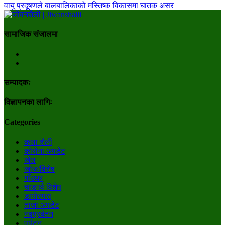
वायु प्रदूषणले बालबालिकाको मस्तिष्क विकासमा घातक असर
सामाजिक संजालमा
सम्पादकः
विज्ञापनका लागिः
Categories
कला शैली
कोरोना अपडेट
खेल
खोज/विशेष
गाँउघर
चाडपर्व विशेष
डायाेस्परा
ताजा अपडेट
नवप्रर्बतन
पर्यटन