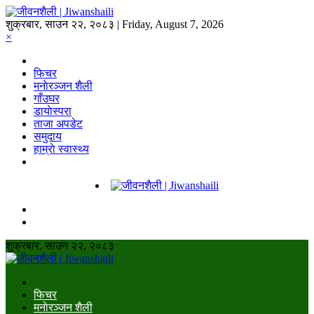
शुक्रबार, साउन २२, २०८३ | Friday, August 7, 2026
×
फिचर
मनाेरञ्जन शैली
गाँउघर
डायाेस्परा
ताजा अपडेट
समुदाय
हाम्राे स्वास्थ्य
शुक्रबार, साउन २२, २०८३
फिचर
मनाेरञ्जन शैली