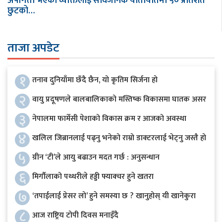
अपांगता भएका व्यक्तिलाई सार्वजनिक यातायातमा ५० प्रतिशत
छुटको…
ताजा अपडेट
१
तनाव दुनियाँमा छँदै छैन, यो कृतिम सिर्जना हो
२
वायु प्रदूषणले बालबालिकाको मस्तिष्क विकासमा घातक असर
३
नेपालमा फार्मेसी पेशाको विकास क्रम र आजको अवस्था
४
खलिल जिब्रानलाई पढ्नु भनेको राम्रो डाक्टरलाई भेट्नु जस्तै हो
५
ग्रीन ‘टी’ले आयु बढाउन मदत गर्छ : अनुसन्धान
६
मिर्गौलाको पथ्थरीले हड्डी फ्याक्चर हुने खतरा
७
‘तपाईलाई प्रेसर लो’ हुने समस्या छ ? खानुहोस् यी खानेकुरा
८
आज राष्ट्रिय टोपी दिवस मनाइँदै