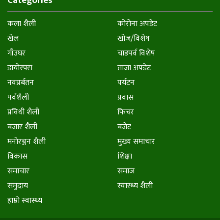
Categories
कला शैली
कोरोना अपडेट
खेल
खोज/विशेष
गाँउघर
चाडपर्व विशेष
डायाेस्परा
ताजा अपडेट
नवप्रर्बतन
पर्यटन
पर्वशैली
प्रवास
प्रविधी शैली
फिचर
बजार शैली
बजेट
मनाेरञ्जन शैली
मुख्य समाचार
विकास
शिक्षा
समाचार
समाज
समुदाय
स्वास्थ्य शैली
हाम्राे स्वास्थ्य