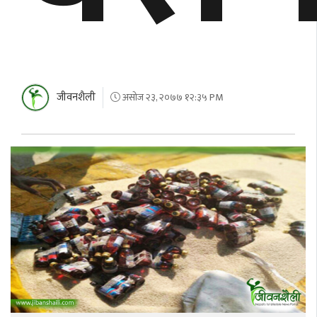
जीवनशैली
असोज २३, २०७७ १२:३५ PM