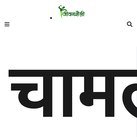
फिचर
चाम
मनाेरञ्जन
शैली
गाँउघर
डायाेस्परा
ताजा
अपडेट
समुदाय
हाम्राे
स्वास्थ्य