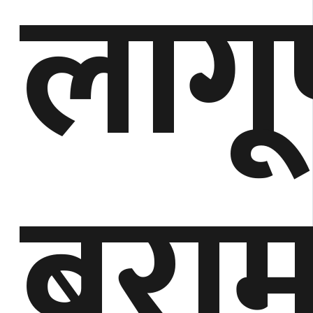
लागू
बरा