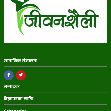
सामाजिक संजालमा
सम्पादकः
विज्ञापनका लागिः