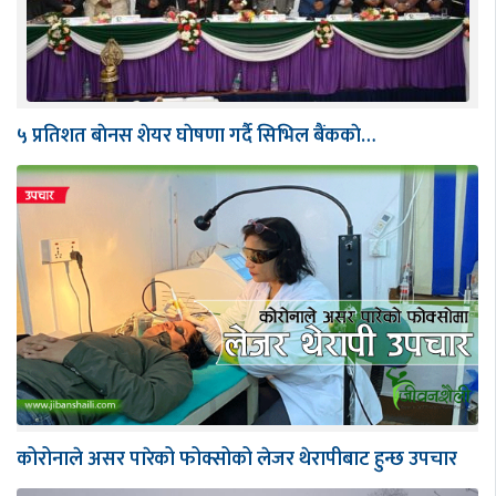
५ प्रतिशत बाेनस शेयर घाेषणा गर्दै सिभिल बैंककाे…
कोरोनाले असर पारेको फोक्सोको लेजर थेरापीबाट हुन्छ उपचार