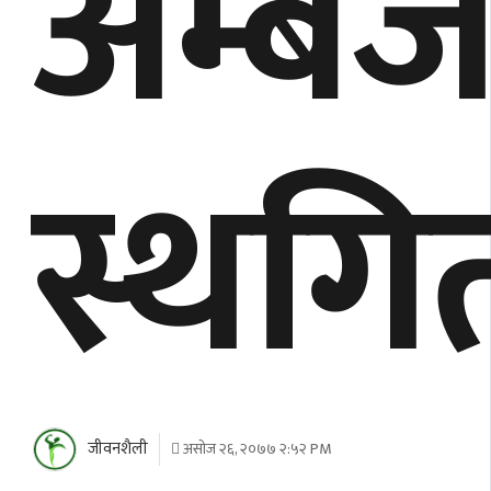
अम्बेजा
स्थगि
जीवनशैली
असोज २६, २०७७ २:५२ PM