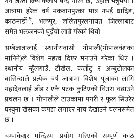
गर्ने जस्ता क्रियाकलाप बन्द गरिने छ,’ उहाँले भन्नुभयो ।
जात्रामा हरेक वर्ष मकवानपुरका मात्र नभई धादिङ,
काठमाडाँैं, भक्तपुर, ललितपुरलगायत जिल्लाबाट
समेत भक्तजनको घुइँचो लाग्ने गरेको थियो ।
अम्बेजात्रालाई स्थानीयवासी गोपाली(गोपालवंशका
मानिने)ले विशेष महत्व दिएर मनाउने गरेका थिए ।
स्थानीय न्हुँलगाउँ, टौखेल, कलाँटु र अम्बुटोलका
बासिन्दाले प्रत्येक वर्ष जात्रामा विशेष पूजाका लागि
महादेवलाई जाँड र एकै पटक कुटिएको चिउरा चढाउने
प्रचलन छ । गोपालीले टाउकामा पगरी र फूल सिउरेर
घरबुना खेसका कपडा लगाएर नाच देखाउने चलनसमेत
छ ।
चम्पाकेश्वर मन्दिरमा प्रयोग गरिएको सम्पूर्ण काठ