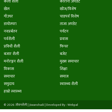
कला शैली
कोरोना अपडेट
खेल
खोज/विशेष
गाँउघर
चाडपर्व विशेष
डायाेस्परा
ताजा अपडेट
नवप्रर्बतन
पर्यटन
पर्वशैली
प्रवास
प्रविधी शैली
फिचर
बजार शैली
बजेट
मनाेरञ्जन शैली
मुख्य समाचार
विकास
शिक्षा
समाचार
समाज
समुदाय
स्वास्थ्य शैली
हाम्राे स्वास्थ्य
© 2026 जीवनशैली | Jiwanshaili |
Developed By : Webpal