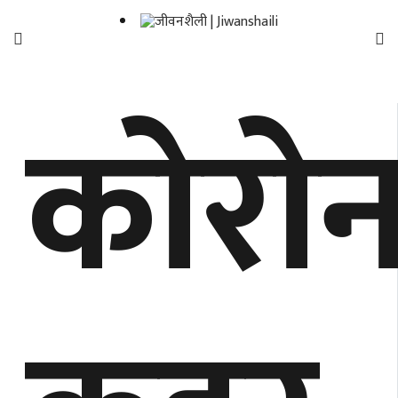
फिचर
कोरो
मनाेरञ्जन
शैली
गाँउघर
डायाेस्परा
ताजा
अपडेट
समुदाय
हाम्राे
स्वास्थ्य