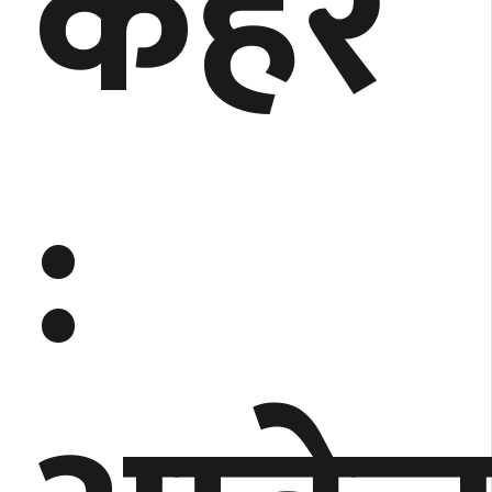
कहर
: