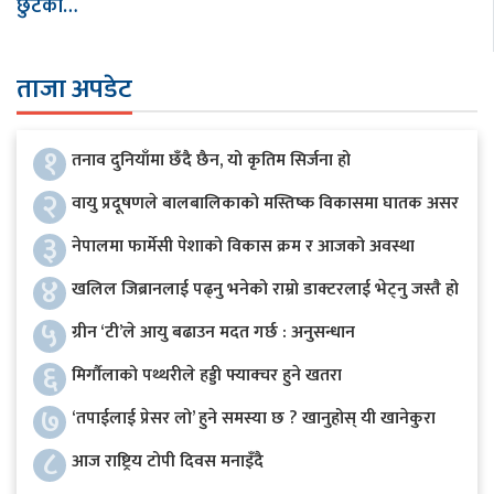
छुटको…
ताजा अपडेट
१
तनाव दुनियाँमा छँदै छैन, यो कृतिम सिर्जना हो
२
वायु प्रदूषणले बालबालिकाको मस्तिष्क विकासमा घातक असर
३
नेपालमा फार्मेसी पेशाको विकास क्रम र आजको अवस्था
४
खलिल जिब्रानलाई पढ्नु भनेको राम्रो डाक्टरलाई भेट्नु जस्तै हो
५
ग्रीन ‘टी’ले आयु बढाउन मदत गर्छ : अनुसन्धान
६
मिर्गौलाको पथ्थरीले हड्डी फ्याक्चर हुने खतरा
७
‘तपाईलाई प्रेसर लो’ हुने समस्या छ ? खानुहोस् यी खानेकुरा
८
आज राष्ट्रिय टोपी दिवस मनाइँदै