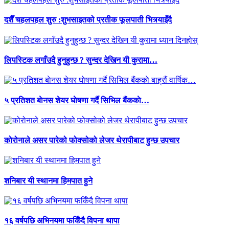
दशैँ चहलपहल शुरु :शुभसाइतको प्रतीक फूलपाती भित्र्याइँदै
लिपस्टिक लगाँउदै हुनुहुन्छ ? सुन्दर देखिन यी कुरामा…
५ प्रतिशत बाेनस शेयर घाेषणा गर्दै सिभिल बैंककाे…
कोरोनाले असर पारेको फोक्सोको लेजर थेरापीबाट हुन्छ उपचार
शनिबार यी स्थानमा हिमपात हुने
१६ वर्षपछि अभिनयमा फर्किँदै विपना थापा