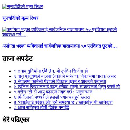
सुनचाँदीको मूल्य स्थिर
अपांगता भएका व्यक्तिलाई सार्वजनिक यातायातमा ५० प्रतिशत छुटको…
ताजा अपडेट
१
तनाव दुनियाँमा छँदै छैन, यो कृतिम सिर्जना हो
२
वायु प्रदूषणले बालबालिकाको मस्तिष्क विकासमा घातक असर
३
नेपालमा फार्मेसी पेशाको विकास क्रम र आजको अवस्था
४
खलिल जिब्रानलाई पढ्नु भनेको राम्रो डाक्टरलाई भेट्नु जस्तै हो
५
ग्रीन ‘टी’ले आयु बढाउन मदत गर्छ : अनुसन्धान
६
मिर्गौलाको पथ्थरीले हड्डी फ्याक्चर हुने खतरा
७
‘तपाईलाई प्रेसर लो’ हुने समस्या छ ? खानुहोस् यी खानेकुरा
८
आज राष्ट्रिय टोपी दिवस मनाइँदै
धेरै पढिएका