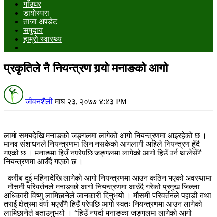
गाँउघर
डायाेस्परा
ताजा अपडेट
समुदाय
हाम्राे स्वास्थ्य
प्रकृतिले नै नियन्त्रण गर्‍याे मनाङको आगो
जीवनशैली
माघ २३, २०७७ ४:४३ PM
लामो समयदेखि मनाङको जङ्गलमा लागेको आगो नियन्त्रणमा आइरहेको छ ।
मानव संशाधनले नियन्त्रणमा लिन नसकेको आगलागी अहिले नियन्त्रण हुँदै
गएको छ । मनाङमा हिउँ नपरेपछि जङ्गलमा लागेको आगो हिउँ पर्न थालेसँगै
नियन्त्रणमा आउँदै गएको छ ।
करीब दुई महिनादेखि लागेको आगो नियन्त्रणमा आउन कठिन भएको अवस्थामा
मौसमी परिवर्तनले मनाङको आगो नियन्त्रणमा आउँदै गरेको प्रमुख जिल्ला
अधिकारी विष्णु लामिछानेले जानकारी दिनुभयो । मौसमी परिवर्तनले पहाडी तथा
तराई क्षेत्रमा वर्षा भएसँगै हिउँ परेपछि आगो स्वतः नियन्त्रणमा आउन लागेको
लामिछानेले बताउनुभयो । “हिउँ नपर्दा मनाङका जङ्गलमा लागेको आगो