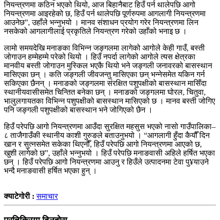
नियन्त्रणमा कठिन भएको थियो, आज बिहानैबाट हिउँ पर्न थालेपछि आगो
नियन्त्रणमा आइरहेको छ, हिउँ पर्न थालेपछि पूर्णरुपमा आगलागी नियन्त्रणमा
आउनेछ”, उहाँले भन्नुभयो । मानव संशाधन प्रयोग गरेर नियन्त्रणमा लिन
नसकेको आगलागीलाई प्रकृतिले नियन्त्रण गरेको उहाँको भनाइ छ ।
लामो समयदेखि मनाङका विभिन्न जङ्गलमा लागेको आगोले केही गाउँ, बस्ती
जोगाउन हम्मेहम्मे परेको थियो । हिउँ नपर्दा लागेको आगोले त्यस क्षेत्रका
मानवीय बस्ती जोगाउन मुस्किल भएकै थियो भने जङ्गली जनावरको बासस्थान
मासिएका छन् । कति जङ्गली जीवजन्तु मासिएका छन् भन्नेसमेत यकिन गर्न
सकिएका छैनन् । मनाङको जङ्गलमा संरक्षित पशुपक्षीको बासस्थान मासिँदा
स्थानीयवासीसमेत चिन्तित बनेका छन् । मनाङको जङ्गलमा घोरल, चितुवा,
भालुलगायतका विभिन्न पशुपक्षीको बासस्थान मासिएको छ । मानव बस्ती जोगिए
पनि जङ्गली पशुपक्षीको बासस्थान भने जोगिएको छैन ।
हिउँ परेपछि आगो नियन्त्रणमा आउँदा सुरक्षित महसुस भएको नासो गाउँपालिका–
८ ताजैगाउँकी स्थानीय काशी गुरुङले बताउनुभयो । “आगलागी हुँदा कैयौँ दिन
खान र सुत्नसमेत सकेका थिएनौँ, हिउँ परेपछि आगो नियन्त्रणमा आएको छ,
खुशी लागेको छ”, उहाँले भन्नुभयो । हिउँ परेपछि मनाङवासी अहिले हर्षित भएका
छन् । हिउँ परेपछि आगो नियन्त्रणमा आउनु र हिउँले उत्पादनमा टेवा पु¥याउने
भन्दै मनाङवासी हर्षित भएका हुन् ।
क्याटेगोरी :
समाचार