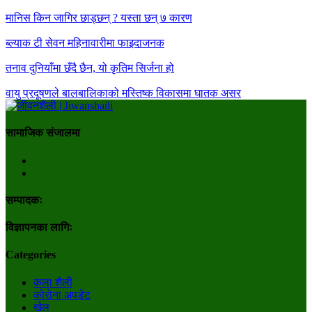
मानिस किन जागिर छाड्छन् ? यस्ता छन् ७ कारण
ब्ल्याक टी सेवन महिनावारीमा फाइदाजनक
तनाव दुनियाँमा छँदै छैन, यो कृतिम सिर्जना हो
वायु प्रदूषणले बालबालिकाको मस्तिष्क विकासमा घातक असर
सामाजिक संजालमा
सम्पादकः
विज्ञापनका लागिः
Categories
कला शैली
कोरोना अपडेट
खेल