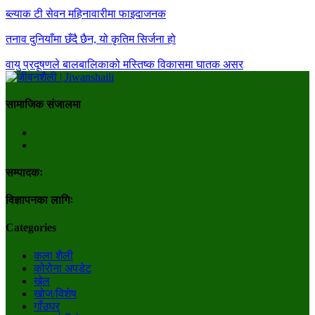
ब्ल्याक टी सेवन महिनावारीमा फाइदाजनक
तनाव दुनियाँमा छँदै छैन, यो कृतिम सिर्जना हो
वायु प्रदूषणले बालबालिकाको मस्तिष्क विकासमा घातक असर
सामाजिक संजालमा
सम्पादकः
विज्ञापनका लागिः
Categories
कला शैली
कोरोना अपडेट
खेल
खोज/विशेष
गाँउघर