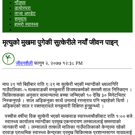
गाँउघर
डायाेस्परा
ताजा अपडेट
समुदाय
हाम्राे स्वास्थ्य
मृत्युको मुखमा पुगेकी सुत्केरीले नयाँ जीवन पाइन्
जीवनशैली
फागुन २, २०७७ १२:३८ PM
माघ २९ गते बिहीबार राति ९ः२९ मा सुत्केरी भएकी म्याग्दीको धवलागिरि
गाउँपालिका–५ मल्कवाङकी मनकुमारी विजश्वकर्माको समयमै साल निस्किएन ।
चिकित्सकका अनुसार सामान्यतया बच्चा जन्मिएको १० देखि ३० मिनेटभित्र
निस्कनुपर्छ । साल अड्किनुका साथै उनलाई रत्तस्राव पनि भइरहेको थियो ।
अड्किएको साल र रक्तस्रावले मनकुमारी विक्षिप्त हुनुहुन्थ्यो ।
पच्चीस वर्षीया विक सुत्केरी भएको मल्कवाङ स्वास्थ्यचौकीबाट राति १ः०० बजे
स्वास्थ्य कार्यालय म्याग्दीका प्रमुख एकनारायण लम्साललाई समस्याको
जानकारी भयो । लम्सालले तत्कालै मालिका गाउँपालिकाको केन्द्रमा रहेको
दरवाङ प्राथमिक स्वास्थ्य केन्द्रका प्रमुख चिकित्सक प्रशान्तसागर यादवलाई