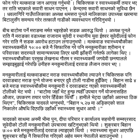
फोन गरेर मल्कवाङ जान आग्रह गर्नुभयो । चिकित्सक र स्वास्थ्यकर्मी तयार भए
तर राति भएकाले सवारी साधन पाएनन् । केन्द्रमा सवारी साधनको सुविधा छैन
। धवलागिरि गाउँपालिकाका अध्यक्ष थमसरा पुनले मालिकाका उपाध्यक्ष खरमाया
बिटालुसँग समन्वय गरेर तत्कालै गाडीको व्यवस्थापन गरिदिनुभयो ।
बीच बाटोमा पर्ने मराङमा मर्मत भइरहेको सडक अवरुद्ध थियो । अध्यक्ष पुनले
राति नै मराङका वडाध्यक्ष राजाराम सुवेदी र स्थानीय युवा ईश्वर सुवेदीलाई फोन
गरेर राति नै सडक अवरोध हटाउन लगाउनुभयो । मल्कवाङ स्वास्थ्यचौकीका
स्वास्थ्यकर्मीले १०ः०० बजे नै सिफारिस गरे पनि मनकुमारीका श्रीमान् र
परिवारका सदस्यले सामान्यरूपमा लिएर धामी झाँक्री गर्नतर्फ लागेका थिए ।
स्वास्थ्यचौकीका प्रमुख लेखनाथ गौतम र स्वास्थ्यकर्मी जगदेवी छन्त्यालले
सम्झाइबुझाई गरेपछि उनीहरु मनकुमारीलाई दरवाङ लैजान तयार भए ।
मनकुमारीलाई मल्कवाङबाट मराङ स्वास्थ्यचौकीमा ल्याउने र चिकित्सक पनि
दरवाङबाट मराङ पुग्ने योजना बनाएर दुवै टोली गाडीमा हुइँकिए । बिहान साढे ४
बजे मराङ स्वास्थ्यचौकीमा मनकुमारी र दरवाङबाट गएको स्वास्थ्यकर्मीको
टोलीको भेट भयो । “बाटोमा जहाँ भेट हुन्छ त्यहीँ उपचार गर्ने योजनासहित
औजार, उपकरण तयार पारेर हिँडेका थियौँ । हामीले भेट्दा उहाँको अवस्था ठिक
थिएन”, चिकित्सक यादवले भन्नुभयो, “बिहान ५.२७ मा अड्किएको साल
निकालेर औषधि दिएपछि उहाँको स्वास्थ्यमा सुधार आयो ।”
यादवको साथमा अनमी भीमा पुन, दीपा परियार र कार्यालय सहयोगी सम्मप्रसाद
सुवेदीको टोली मनकुमारीको उपचारमा खटिनुभएको थियो । शुक्रबार बिहान
७ः०० बजे मनकुमारीलाई दरवाङ ल्याइएको थियो । स्वास्थ्यमा सुधार आएपछि
शुक्रबार साँझ नै सिफारिस गरिएको अहेव यमन नेपालीले बताउनुभयो ।