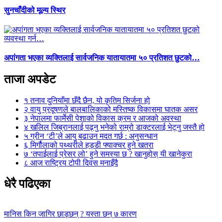
सुनचाँदीको मूल्य स्थिर
अपांगता भएका व्यक्तिलाई सार्वजनिक यातायातमा ५० प्रतिशत छुटको…
ताजा अपडेट
१
तनाव दुनियाँमा छँदै छैन, यो कृतिम सिर्जना हो
२
वायु प्रदूषणले बालबालिकाको मस्तिष्क विकासमा घातक असर
३
नेपालमा फार्मेसी पेशाको विकास क्रम र आजको अवस्था
४
खलिल जिब्रानलाई पढ्नु भनेको राम्रो डाक्टरलाई भेट्नु जस्तै हो
५
ग्रीन ‘टी’ले आयु बढाउन मदत गर्छ : अनुसन्धान
६
मिर्गौलाको पथ्थरीले हड्डी फ्याक्चर हुने खतरा
७
‘तपाईलाई प्रेसर लो’ हुने समस्या छ ? खानुहोस् यी खानेकुरा
८
आज राष्ट्रिय टोपी दिवस मनाइँदै
धेरै पढिएका
मानिस किन जागिर छाड्छन् ? यस्ता छन् ७ कारण