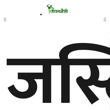
फिचर
जस्
मनाेरञ्जन
शैली
गाँउघर
डायाेस्परा
ताजा
अपडेट
समुदाय
हाम्राे
स्वास्थ्य