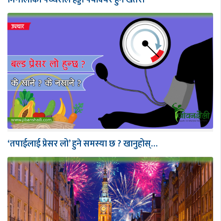
मिर्गौलाको पथ्थरीले हड्डी फ्याक्चर हुने खतरा
‘तपाईलाई प्रेसर लो’ हुने समस्या छ ? खानुहोस्…