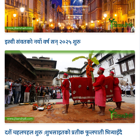
इस्वी संवतको नयाँ वर्ष सन् २०२५ शुरु
दशैँ चहलपहल शुरु :शुभसाइतको प्रतीक फूलपाती भित्र्याइँदै