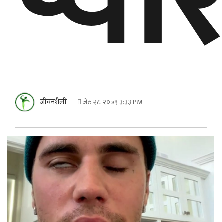
प्य
जीवनशैली
जेठ २८, २०७९ ३:३३ PM