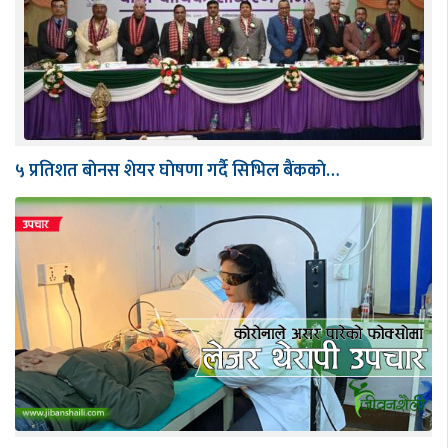
५ प्रतिशत बाेनस शेयर घाेषणा गर्दै सिभिल बैंककाे…