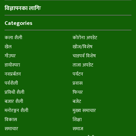
विज्ञापनका लागिः
Categories
कला शैली
कोरोना अपडेट
खेल
खोज/विशेष
गाँउघर
चाडपर्व विशेष
डायाेस्परा
ताजा अपडेट
नवप्रर्बतन
पर्यटन
पर्वशैली
प्रवास
प्रविधी शैली
फिचर
बजार शैली
बजेट
मनाेरञ्जन शैली
मुख्य समाचार
विकास
शिक्षा
समाचार
समाज