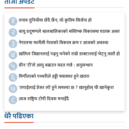
ताजा अपडेट
१
तनाव दुनियाँमा छँदै छैन, यो कृतिम सिर्जना हो
२
वायु प्रदूषणले बालबालिकाको मस्तिष्क विकासमा घातक असर
३
नेपालमा फार्मेसी पेशाको विकास क्रम र आजको अवस्था
४
खलिल जिब्रानलाई पढ्नु भनेको राम्रो डाक्टरलाई भेट्नु जस्तै हो
५
ग्रीन ‘टी’ले आयु बढाउन मदत गर्छ : अनुसन्धान
६
मिर्गौलाको पथ्थरीले हड्डी फ्याक्चर हुने खतरा
७
‘तपाईलाई प्रेसर लो’ हुने समस्या छ ? खानुहोस् यी खानेकुरा
८
आज राष्ट्रिय टोपी दिवस मनाइँदै
धेरै पढिएका