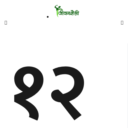
फिचर
१२
मनाेरञ्जन
शैली
गाँउघर
डायाेस्परा
ताजा
अपडेट
समुदाय
हाम्राे
स्वास्थ्य