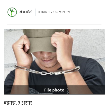
जीवनशैली
असार ३, २०७९ ९:१९ PM
File photo
बझाङ, ३ असार