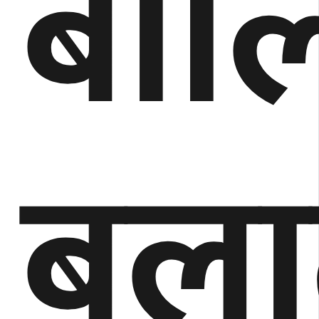
बाल
बला