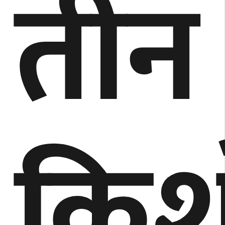
तीन
किश