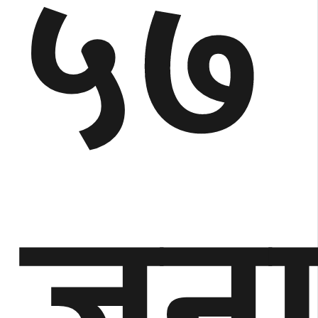
५७
जन