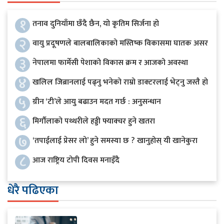
१
तनाव दुनियाँमा छँदै छैन, यो कृतिम सिर्जना हो
२
वायु प्रदूषणले बालबालिकाको मस्तिष्क विकासमा घातक असर
३
नेपालमा फार्मेसी पेशाको विकास क्रम र आजको अवस्था
४
खलिल जिब्रानलाई पढ्नु भनेको राम्रो डाक्टरलाई भेट्नु जस्तै हो
५
ग्रीन ‘टी’ले आयु बढाउन मदत गर्छ : अनुसन्धान
६
मिर्गौलाको पथ्थरीले हड्डी फ्याक्चर हुने खतरा
७
‘तपाईलाई प्रेसर लो’ हुने समस्या छ ? खानुहोस् यी खानेकुरा
८
आज राष्ट्रिय टोपी दिवस मनाइँदै
धेरै पढिएका