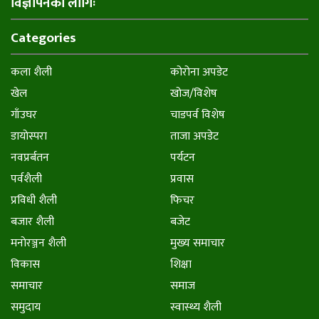
विज्ञापनका लागिः
Categories
कला शैली
कोरोना अपडेट
खेल
खोज/विशेष
गाँउघर
चाडपर्व विशेष
डायाेस्परा
ताजा अपडेट
नवप्रर्बतन
पर्यटन
पर्वशैली
प्रवास
प्रविधी शैली
फिचर
बजार शैली
बजेट
मनाेरञ्जन शैली
मुख्य समाचार
विकास
शिक्षा
समाचार
समाज
समुदाय
स्वास्थ्य शैली