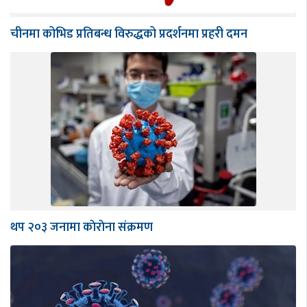
चीनमा कोभिड प्रतिबन्ध विरुद्धको प्रदर्शनमा प्रहरी दमन
थप २०३ जनामा काेराेना संक्रमण