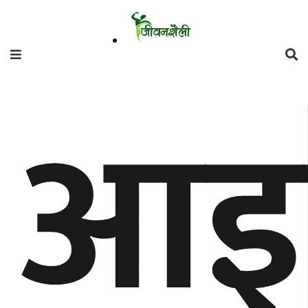
फिचर
आइ
मनाेरञ्जन
शैली
गाँउघर
डायाेस्परा
ताजा
अपडेट
समुदाय
हाम्राे
स्वास्थ्य