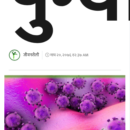
जीवनशैली
माघ २०, २०७६ १२:३७ AM