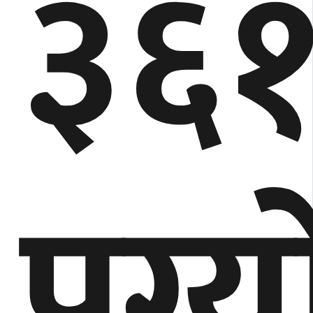
३६
पुग्य