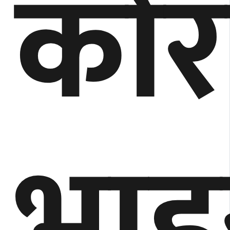
कोर
भाइ