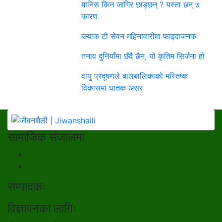
मानिस किन जागिर छाड्छन् ? यस्ता छन् ७
कारण
ब्ल्याक टी सेवन महिनावारीमा फाइदाजनक
तनाव दुनियाँमा छँदै छैन, यो कृतिम सिर्जना हो
वायु प्रदूषणले बालबालिकाको मस्तिष्क
विकासमा घातक असर
सामाजिक संजालमा
सम्पादकः
विज्ञापनका लागिः