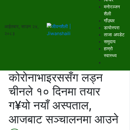
मनाेरञ्जन
शैली
गाँउघर
आईतबार, साउन २४,
डायाेस्परा
२०८३
ताजा अपडेट
समुदाय
हाम्राे
स्वास्थ्य
कोरोनाभाइरससँग लड्न
चीनले १० दिनमा तयार
ग¥यो नयाँ अस्पताल,
आजबाट सञ्चालनमा आउने