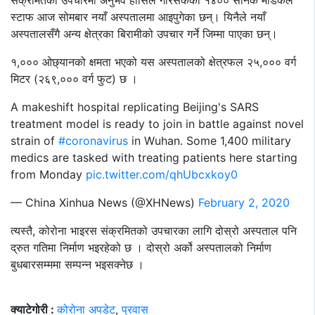
संक्रमितको उपचारमा अनुभव हासिल गरिसकेका १४०० सैनिक मेडिकल
स्टाफ आज सोमबार नयाँ अस्पतालमा आइपुगेका छन्। यिनैले नयाँ
अस्पतालसँगै अन्य क्षेत्रका बिरामीको उपचार गर्ने जिम्मा पाएका छन्।
१,००० ओछ्यानको क्षमता भएको यस अस्पतालको क्षेत्रफल २५,००० वर्ग
मिटर (२६९,००० वर्ग फुट) छ ।
A makeshift hospital replicating Beijing's SARS
treatment model is ready to join in battle against novel
strain of
#coronavirus
in Wuhan. Some 1,400 military
medics are tasked with treating patients here starting
from Monday
pic.twitter.com/qhUbcxkoy0
— China Xinhua News (@XHNews)
February 2, 2020
त्यस्तै, कोरोना भाइरस संक्रमितको उपचारका लागि दोस्रो अस्पताल पनि
द्रुत गतिमा निर्माण भइरहेको छ । दोस्रो अर्को अस्पतालको निर्माण
बुधबारसम्ममा सम्पन्न भइसक्नेछ ।
क्याटेगोरी :
कोरोना अपडेट
,
प्रवास