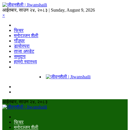
आईतबार, साउन २४, २०८३ | Sunday, August 9, 2026
×
फिचर
मनाेरञ्जन शैली
गाँउघर
डायाेस्परा
ताजा अपडेट
समुदाय
हाम्राे स्वास्थ्य
आईतबार, साउन २४, २०८३
फिचर
मनाेरञ्जन शैली