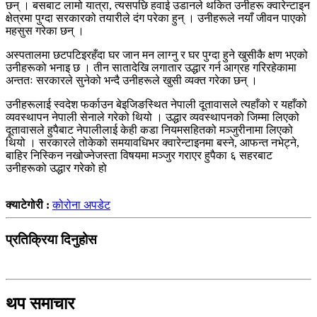
छन् । बसबाट लामो यात्रा, त्यसपछि हवाई उडानले थकित उनीहरू क्वारेन्टाइन
क्षेत्रमा पुग्दा सरकारको तयारीले दंग परेका हुन् । उनीहरूले नयाँ जीवन पाएको
महसुस गरेका छन् ।
अस्पतालमा छटपटिइरहँदा घर जान मन लाग्नु र घर पुग्दा हुने खुसीकै क्षण भएको
उनीहरूको भनाइ छ । तीन सातादेखि लगातार उद्धार गर्न आग्रह गरिरहेकामा
अन्ततः सरकारले सुनेको भन्दै उनीहरूले खुसी व्यक्त गरेका छन् ।
उनीहरूलाई स्वदेश फर्काउन बेइजिङस्थित नेपाली दूतावासले त्यहाँको र यहाँको
व्यवस्थापन नेपाली सेनाले गरेको थियो । उद्धार व्यवस्थापनको जिम्मा लिएको
दूतावासले हुपैबाट नेपालीलाई केही कडा नियमसहितको मञ्जुरीनामा लिएको
थियो । सरकारले तोकेको समयावधिभर क्वारेन्टाइनमा बस्ने, आफन्त नभेट्ने,
बाहिर निस्किन नखोज्नेजस्ता विषयमा मञ्जुर गराएर हुपैका ६ सहरबाट
उनीहरूको उद्धार गरेको हो
क्याटेगोरी :
कोरोना अपडेट
प्रतिक्रिया दिनुहोस
थप समाचार