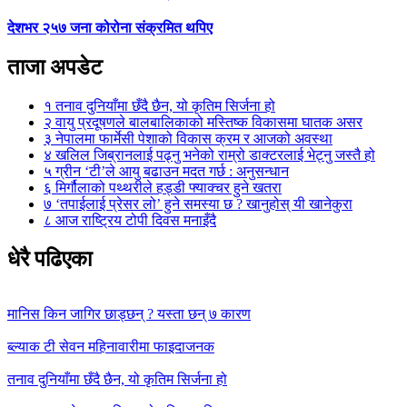
देशभर २५७ जना कोरोना संक्रमित थपिए
ताजा अपडेट
१
तनाव दुनियाँमा छँदै छैन, यो कृतिम सिर्जना हो
२
वायु प्रदूषणले बालबालिकाको मस्तिष्क विकासमा घातक असर
३
नेपालमा फार्मेसी पेशाको विकास क्रम र आजको अवस्था
४
खलिल जिब्रानलाई पढ्नु भनेको राम्रो डाक्टरलाई भेट्नु जस्तै हो
५
ग्रीन ‘टी’ले आयु बढाउन मदत गर्छ : अनुसन्धान
६
मिर्गौलाको पथ्थरीले हड्डी फ्याक्चर हुने खतरा
७
‘तपाईलाई प्रेसर लो’ हुने समस्या छ ? खानुहोस् यी खानेकुरा
८
आज राष्ट्रिय टोपी दिवस मनाइँदै
धेरै पढिएका
मानिस किन जागिर छाड्छन् ? यस्ता छन् ७ कारण
ब्ल्याक टी सेवन महिनावारीमा फाइदाजनक
तनाव दुनियाँमा छँदै छैन, यो कृतिम सिर्जना हो