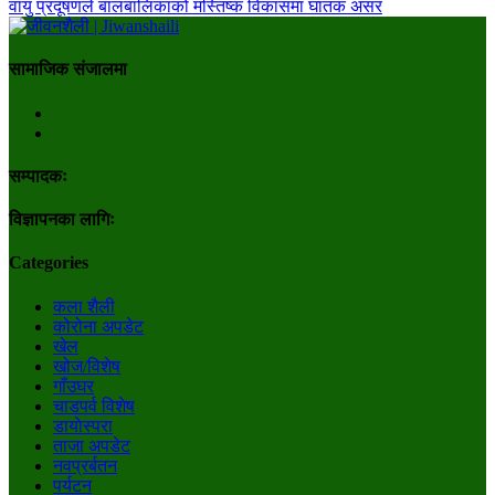
वायु प्रदूषणले बालबालिकाको मस्तिष्क विकासमा घातक असर
सामाजिक संजालमा
सम्पादकः
विज्ञापनका लागिः
Categories
कला शैली
कोरोना अपडेट
खेल
खोज/विशेष
गाँउघर
चाडपर्व विशेष
डायाेस्परा
ताजा अपडेट
नवप्रर्बतन
पर्यटन