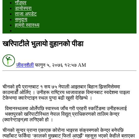
गाँउघर
डायाेस्परा
ताजा अपडेट
समुदाय
हाम्राे स्वास्थ्य
खरिपाटीले भुलायो वुहानको पीडा
जीवनशैली
फागुन ५, २०७६ १२:५७ AM
चीनको हुपै प्रान्तबाट १ सय ७५ नेपाली आइतबार बिहान झिसमिसेममा
काठमाडौं ओर्लिए । उनीहरू राष्ट्रिय ध्वजावाहक विमानबाट स्वदेशमा पाइला
टेकेभन्दा क्वारेन्टाइन स्थल पुग्दा बढी खुसी देखिन्थे ।
विमानस्थलमा ओर्लेपछि स्वास्थ्य जाँच गरी प्रहरी स्कर्टिङमा उनीहरूलाई
भक्तपुरको खरिपाटीस्थित नेपाल विद्युत् प्राधिकरणको तालिम केन्द्र
(क्वारेन्टाइन)मा लगिएको हो ।
चीनको सुन्दर प्रान्त एकाएक कोरोना भाइरस संक्रमणको केन्द्र बनेपछि
त्यहाँबाट फर्किंदा ‘कालको मुखबाट फिर्ता आएझैं’ महसुस भएको केहीले बताएका