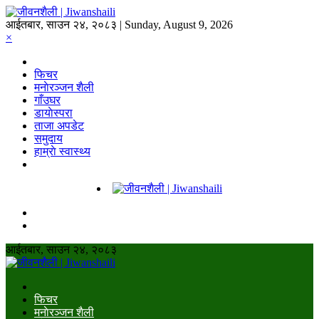
आईतबार, साउन २४, २०८३ | Sunday, August 9, 2026
×
फिचर
मनाेरञ्जन शैली
गाँउघर
डायाेस्परा
ताजा अपडेट
समुदाय
हाम्राे स्वास्थ्य
आईतबार, साउन २४, २०८३
फिचर
मनाेरञ्जन शैली