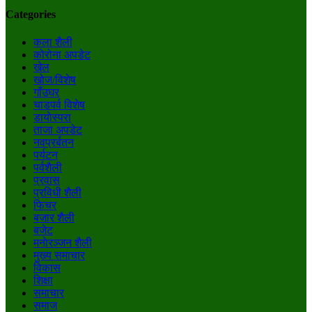
Categories
कला शैली
कोरोना अपडेट
खेल
खोज/विशेष
गाँउघर
चाडपर्व विशेष
डायाेस्परा
ताजा अपडेट
नवप्रर्बतन
पर्यटन
पर्वशैली
प्रवास
प्रविधी शैली
फिचर
बजार शैली
बजेट
मनाेरञ्जन शैली
मुख्य समाचार
विकास
शिक्षा
समाचार
समाज