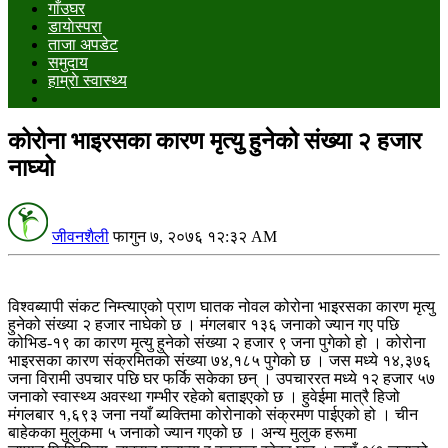
गाँउघर
डायाेस्परा
ताजा अपडेट
समुदाय
हाम्राे स्वास्थ्य
कोरोना भाइरसका कारण मृत्यु हुनेको संख्या २ हजार
नाघ्यो
जीवनशैली
फागुन ७, २०७६ १२:३२ AM
विश्वब्यापी संकट निम्त्याएको प्राण घातक नोवल कोरोना भाइरसका कारण मृत्यु
हुनेको संख्या २ हजार नाघेको छ । मंगलबार १३६ जनाको ज्यान गए पछि
कोभिड-१९ का कारण मृत्यु हुनेको संख्या २ हजार ९ जना पुगेको हो । कोरोना
भाइरसका कारण संक्रमितको संख्या ७४,१८५ पुगेको छ । जस मध्ये १४,३७६
जना विरामी उपचार पछि घर फर्कि सकेका छन् । उपचाररत मध्ये १२ हजार ५७
जनाको स्वास्थ्य अवस्था गम्भीर रहेको बताइएको छ । हुवेईमा मात्रै हिजो
मंगलबार १,६९३ जना नयाँ ब्यक्तिमा कोरोनाको संक्रमण पाईएको हो । चीन
बाहेकका मुलुकमा ५ जनाको ज्यान गएको छ । अन्य मुलुक हरूमा