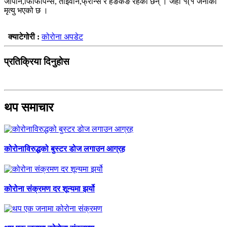
जापान,फिफिपिन्स, ताइवान,फ्रान्स र हङकङ रहेका छन् । जहाँ १(१ जनाको
मृत्यु भएको छ ।
क्याटेगोरी :
कोरोना अपडेट
प्रतिक्रिया दिनुहोस
थप समाचार
कोरोनाविरुद्धको बुस्टर डोज लगाउन आग्रह
कोरोना संक्रमण दर शून्यमा झर्यो