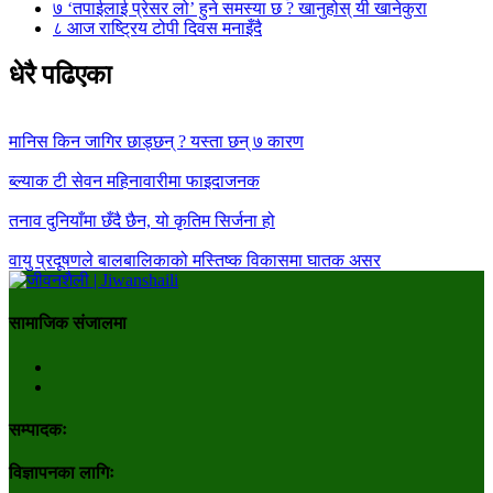
७
‘तपाईलाई प्रेसर लो’ हुने समस्या छ ? खानुहोस् यी खानेकुरा
८
आज राष्ट्रिय टोपी दिवस मनाइँदै
धेरै पढिएका
मानिस किन जागिर छाड्छन् ? यस्ता छन् ७ कारण
ब्ल्याक टी सेवन महिनावारीमा फाइदाजनक
तनाव दुनियाँमा छँदै छैन, यो कृतिम सिर्जना हो
वायु प्रदूषणले बालबालिकाको मस्तिष्क विकासमा घातक असर
सामाजिक संजालमा
सम्पादकः
विज्ञापनका लागिः