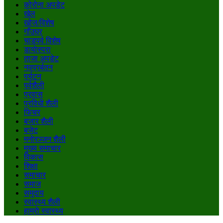
कोरोना अपडेट
खेल
खोज/विशेष
गाँउघर
चाडपर्व विशेष
डायाेस्परा
ताजा अपडेट
नवप्रर्बतन
पर्यटन
पर्वशैली
प्रवास
प्रविधी शैली
फिचर
बजार शैली
बजेट
मनाेरञ्जन शैली
मुख्य समाचार
विकास
शिक्षा
समाचार
समाज
समुदाय
स्वास्थ्य शैली
हाम्राे स्वास्थ्य