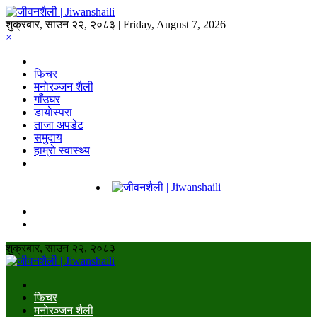
शुक्रबार, साउन २२, २०८३ | Friday, August 7, 2026
×
फिचर
मनाेरञ्जन शैली
गाँउघर
डायाेस्परा
ताजा अपडेट
समुदाय
हाम्राे स्वास्थ्य
शुक्रबार, साउन २२, २०८३
फिचर
मनाेरञ्जन शैली