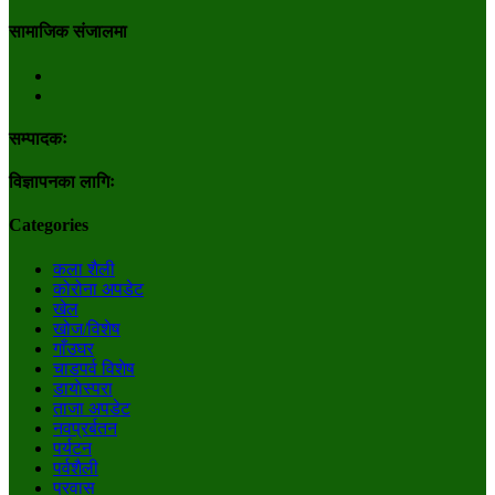
सामाजिक संजालमा
सम्पादकः
विज्ञापनका लागिः
Categories
कला शैली
कोरोना अपडेट
खेल
खोज/विशेष
गाँउघर
चाडपर्व विशेष
डायाेस्परा
ताजा अपडेट
नवप्रर्बतन
पर्यटन
पर्वशैली
प्रवास