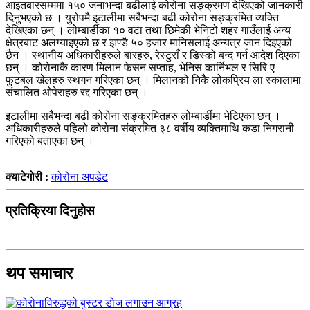
आइतबारसम्ममा १५० जनाभन्दा बढीलाई कोरोना सङ्क्रमण देखिएको जानकारी
दिनुभएको छ । युरोपमै इटालीमा सबैभन्दा बढी कोरोना सङ्क्रमित व्यक्ति
देखिएका छन् । लोम्बार्डीका १० वटा तथा छिमेकी भेनिटो शहर गाउँलाई अन्य
क्षेत्रबाट अलग्याइएको छ र झण्डै ५० हजार मानिसलाई अन्यत्र जान दिइएको
छैन । स्थानीय अधिकारीहरुले बारहरु, रेस्टुराँ र डिस्को बन्द गर्न आदेश दिएका
छन् । कोरोनाकै कारण मिलान फेसन सप्ताह, भेनिस कार्निभल र सिरि ए
फुटबल खेलहरु स्थगन गरिएका छन् । मिलानको निकै लोकप्रिय ला स्कालामा
संचालित ओपेराहरु रद्द गरिएका छन् ।
इटालीमा सबैभन्दा बढी कोरोना सङ्क्रमितहरु लोम्बार्डीमा भेटिएका छन् ।
अधिकारीहरुले पहिलो कोरोना संक्रमित ३८ वर्षीय व्यक्तिमाथि कडा निगरानी
गरिएको बताएका छन् ।
क्याटेगोरी :
कोरोना अपडेट
प्रतिक्रिया दिनुहोस
थप समाचार