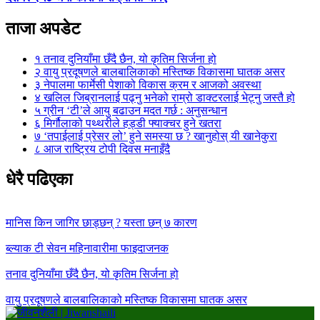
ताजा अपडेट
१
तनाव दुनियाँमा छँदै छैन, यो कृतिम सिर्जना हो
२
वायु प्रदूषणले बालबालिकाको मस्तिष्क विकासमा घातक असर
३
नेपालमा फार्मेसी पेशाको विकास क्रम र आजको अवस्था
४
खलिल जिब्रानलाई पढ्नु भनेको राम्रो डाक्टरलाई भेट्नु जस्तै हो
५
ग्रीन ‘टी’ले आयु बढाउन मदत गर्छ : अनुसन्धान
६
मिर्गौलाको पथ्थरीले हड्डी फ्याक्चर हुने खतरा
७
‘तपाईलाई प्रेसर लो’ हुने समस्या छ ? खानुहोस् यी खानेकुरा
८
आज राष्ट्रिय टोपी दिवस मनाइँदै
धेरै पढिएका
मानिस किन जागिर छाड्छन् ? यस्ता छन् ७ कारण
ब्ल्याक टी सेवन महिनावारीमा फाइदाजनक
तनाव दुनियाँमा छँदै छैन, यो कृतिम सिर्जना हो
वायु प्रदूषणले बालबालिकाको मस्तिष्क विकासमा घातक असर