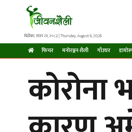
बिहीबार, साउन २१, २०८३ | Thursday, August 6, 2026
फिचर
मनाेरञ्जन शैली
गाँउघर
डायाेस्
कोरोना 
कारण अम