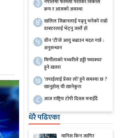
३
नेपालमा फार्मेसी पेशाको विकास
क्रम र आजको अवस्था
४
खलिल जिब्रानलाई पढ्नु भनेको राम्रो
डाक्टरलाई भेट्नु जस्तै हो
५
ग्रीन ‘टी’ले आयु बढाउन मदत गर्छ :
अनुसन्धान
६
मिर्गौलाको पथ्थरीले हड्डी फ्याक्चर
हुने खतरा
७
‘तपाईलाई प्रेसर लो’ हुने समस्या छ ?
खानुहोस् यी खानेकुरा
८
आज राष्ट्रिय टोपी दिवस मनाइँदै
धेरै पढिएका
मानिस किन जागिर