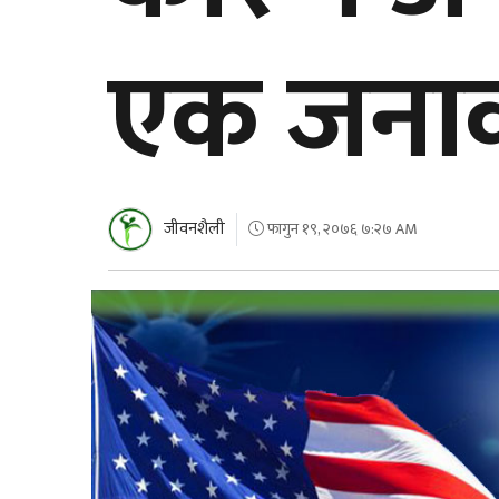
एक जनाको
जीवनशैली
फागुन १९, २०७६ ७:२७ AM