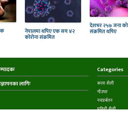
देशभर २५७ जना को
एक
नेपालमा थपिए एक सय ४२
संक्रमित थपिए
कोरोना संक्रमित
म्पादकः
Categories
िज्ञापनका लागिः
कला शैली
गाँउघर
नवप्रर्बतन
प्रविधी शैली
मनाेरञ्जन शैली
समाचार