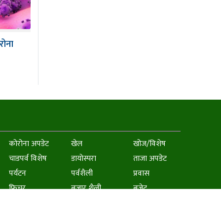
रोना
कोरोना अपडेट
खेल
खोज/विशेष
चाडपर्व विशेष
डायाेस्परा
ताजा अपडेट
पर्यटन
पर्वशैली
प्रवास
फिचर
बजार शैली
बजेट
मुख्य समाचार
विकास
शिक्षा
समाज
समुदाय
स्वास्थ्य शैली