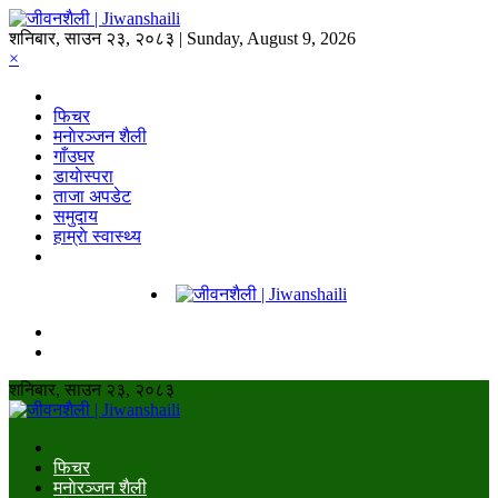
शनिबार, साउन २३, २०८३ | Sunday, August 9, 2026
×
फिचर
मनाेरञ्जन शैली
गाँउघर
डायाेस्परा
ताजा अपडेट
समुदाय
हाम्राे स्वास्थ्य
शनिबार, साउन २३, २०८३
फिचर
मनाेरञ्जन शैली