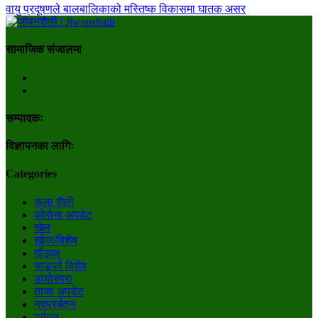
वायु प्रदूषणले बालबालिकाको मस्तिष्क विकासमा घातक असर
सामाजिक संजालमा
सम्पादकः
विज्ञापनका लागिः
Categories
कला शैली
कोरोना अपडेट
खेल
खोज/विशेष
गाँउघर
चाडपर्व विशेष
डायाेस्परा
ताजा अपडेट
नवप्रर्बतन
पर्यटन