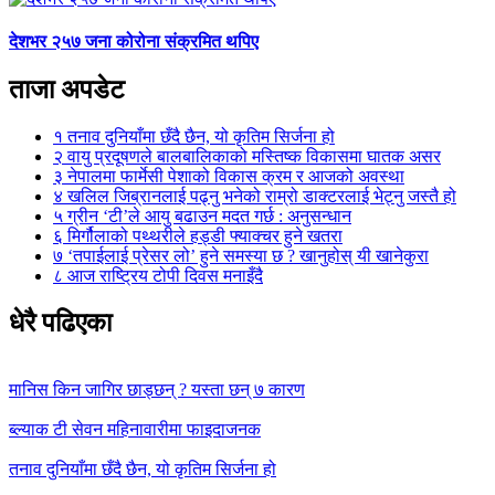
देशभर २५७ जना कोरोना संक्रमित थपिए
ताजा अपडेट
१
तनाव दुनियाँमा छँदै छैन, यो कृतिम सिर्जना हो
२
वायु प्रदूषणले बालबालिकाको मस्तिष्क विकासमा घातक असर
३
नेपालमा फार्मेसी पेशाको विकास क्रम र आजको अवस्था
४
खलिल जिब्रानलाई पढ्नु भनेको राम्रो डाक्टरलाई भेट्नु जस्तै हो
५
ग्रीन ‘टी’ले आयु बढाउन मदत गर्छ : अनुसन्धान
६
मिर्गौलाको पथ्थरीले हड्डी फ्याक्चर हुने खतरा
७
‘तपाईलाई प्रेसर लो’ हुने समस्या छ ? खानुहोस् यी खानेकुरा
८
आज राष्ट्रिय टोपी दिवस मनाइँदै
धेरै पढिएका
मानिस किन जागिर छाड्छन् ? यस्ता छन् ७ कारण
ब्ल्याक टी सेवन महिनावारीमा फाइदाजनक
तनाव दुनियाँमा छँदै छैन, यो कृतिम सिर्जना हो