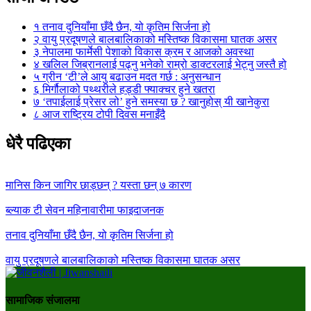
१
तनाव दुनियाँमा छँदै छैन, यो कृतिम सिर्जना हो
२
वायु प्रदूषणले बालबालिकाको मस्तिष्क विकासमा घातक असर
३
नेपालमा फार्मेसी पेशाको विकास क्रम र आजको अवस्था
४
खलिल जिब्रानलाई पढ्नु भनेको राम्रो डाक्टरलाई भेट्नु जस्तै हो
५
ग्रीन ‘टी’ले आयु बढाउन मदत गर्छ : अनुसन्धान
६
मिर्गौलाको पथ्थरीले हड्डी फ्याक्चर हुने खतरा
७
‘तपाईलाई प्रेसर लो’ हुने समस्या छ ? खानुहोस् यी खानेकुरा
८
आज राष्ट्रिय टोपी दिवस मनाइँदै
धेरै पढिएका
मानिस किन जागिर छाड्छन् ? यस्ता छन् ७ कारण
ब्ल्याक टी सेवन महिनावारीमा फाइदाजनक
तनाव दुनियाँमा छँदै छैन, यो कृतिम सिर्जना हो
वायु प्रदूषणले बालबालिकाको मस्तिष्क विकासमा घातक असर
सामाजिक संजालमा