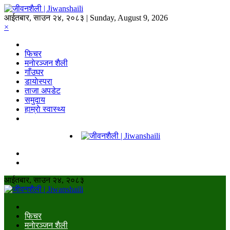
आईतबार, साउन २४, २०८३ | Sunday, August 9, 2026
×
फिचर
मनाेरञ्जन शैली
गाँउघर
डायाेस्परा
ताजा अपडेट
समुदाय
हाम्राे स्वास्थ्य
आईतबार, साउन २४, २०८३
फिचर
मनाेरञ्जन शैली