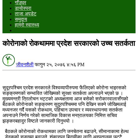
गाँउघर
डायाेस्परा
ताजा अपडेट
समुदाय
हाम्राे स्वास्थ्य
कोरोनाको रोकथाममा प्रदेश सरकारको उच्च सतर्कता
जीवनशैली
फागुन २५, २०७६ ४:५६ PM
सुदूरपश्चिम प्रदेश सरकारले विश्वव्यापीरुपमा फैलिएको कोरोना भाइरसको
सङ्क्रमणको सम्भावित जोखिमको सुरक्षा सतर्कता अपनाउने भएको छ ।
मुख्यमन्त्री त्रिलोचन भट्टको अध्यक्षतामा आज बसेको सरोकारवालासँगको
बैठकले कोरोनाको सङ्क्रमण सुदूरपश्चिममा पनि देखिन सक्ने जोखिमलाई
मध्यनजर गर्दै यसको रोकथाम, पहिचान उपचार र व्यवस्थापनमा सतर्कता
अपनाउने निर्णय गरेको सामाजिक विकास मन्त्रालयका निमित्त सचिव
झङ्करबहादुर विष्टले जानकारी दिनुभयो ।
बैठकले कोरोनाको रोकथामका लागि जनचेतना बढाउने, सीमानाकामा हेल्थ
डेस्कको सङ्ख्या बढाउने, शंकास्पद बिरामीका लागि अस्पतालमा छुट्टै