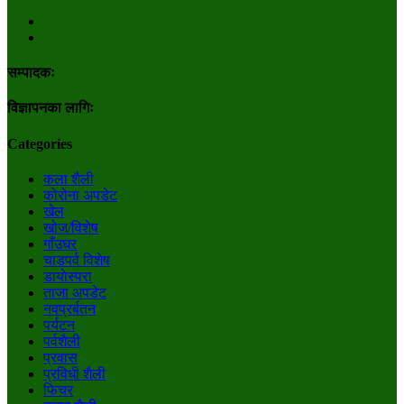
सम्पादकः
विज्ञापनका लागिः
Categories
कला शैली
कोरोना अपडेट
खेल
खोज/विशेष
गाँउघर
चाडपर्व विशेष
डायाेस्परा
ताजा अपडेट
नवप्रर्बतन
पर्यटन
पर्वशैली
प्रवास
प्रविधी शैली
फिचर