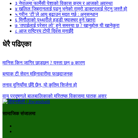
३
नेपालमा फार्मेसी पेशाको विकास क्रम र आजको अवस्था
४
खलिल जिब्रानलाई पढ्नु भनेको राम्रो डाक्टरलाई भेट्नु जस्तै हो
५
ग्रीन ‘टी’ले आयु बढाउन मदत गर्छ : अनुसन्धान
६
मिर्गौलाको पथ्थरीले हड्डी फ्याक्चर हुने खतरा
७
‘तपाईलाई प्रेसर लो’ हुने समस्या छ ? खानुहोस् यी खानेकुरा
८
आज राष्ट्रिय टोपी दिवस मनाइँदै
धेरै पढिएका
मानिस किन जागिर छाड्छन् ? यस्ता छन् ७ कारण
ब्ल्याक टी सेवन महिनावारीमा फाइदाजनक
तनाव दुनियाँमा छँदै छैन, यो कृतिम सिर्जना हो
वायु प्रदूषणले बालबालिकाको मस्तिष्क विकासमा घातक असर
सामाजिक संजालमा