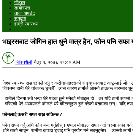
गाँउघर
डायाेस्परा
ताजा अपडेट
समुदाय
हाम्राे स्वास्थ्य
भाइरसबाट जोगिन हात धुने मात्र हैन, फोन पनि सफा गर्
जीवनशैली
चैत्र १, २०७६ ११:०० AM
विश्व स्वास्थ्य सङ्गठनले फ्लु र करोनाभाइरसको सङ्क्रमणबाट आफूलाई जोगाउन क
जीवनमा हामी धेरै चीजहरू छुन्छौँ। त्यस कारण हामीले आफ्नो हातहरू बारम्बार धुनु
हामीले दिनमा सबै भन्दा धेरै पटक छुने भनेको मोबाइल हो। तर यदि हामी आफ्नो हा
गरिएको धेरै अध्ययनले फोनले धेरै कीटाणुहरू हुने गरेको बताएका छन्। यदि तपाईँ 
फोनलाई कसरी सफा राख्न सकिन्छ ?
फोन सफा गर्नु अघि फोन बन्द गर्नुहोस्। एप्पल मोबाइल सफा गर्दा चस्मा सफा गर्न
थोरै तातो साबुन–पानीमा कपडा डुबाई पनि प्रयोग गर्न सक्नुहुनेछ । त्यस्तो लागी