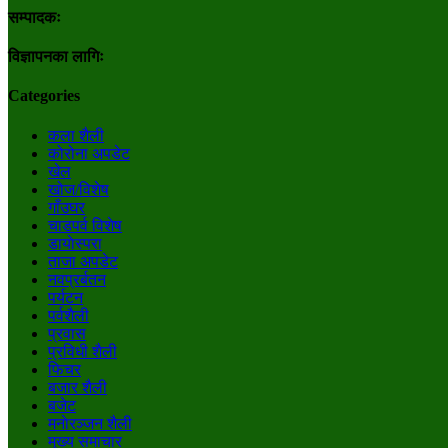
सम्पादकः
विज्ञापनका लागिः
Categories
कला शैली
कोरोना अपडेट
खेल
खोज/विशेष
गाँउघर
चाडपर्व विशेष
डायाेस्परा
ताजा अपडेट
नवप्रर्बतन
पर्यटन
पर्वशैली
प्रवास
प्रविधी शैली
फिचर
बजार शैली
बजेट
मनाेरञ्जन शैली
मुख्य समाचार