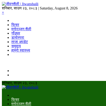
शनिबार, साउन २३, २०८३ | Saturday, August 8, 2026
×
फिचर
मनाेरञ्जन शैली
गाँउघर
डायाेस्परा
ताजा अपडेट
समुदाय
हाम्राे स्वास्थ्य
शनिबार, साउन २३, २०८३
फिचर
मनाेरञ्जन शैली