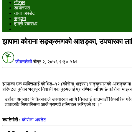
गाँउघर
डायाेस्परा
ताजा अपडेट
समुदाय
हाम्राे स्वास्थ्य
झापामा काेराना सङ्क्रमणको आशङ्का, उपचारका लागि 
जीवनशैली
चैत्र २, २०७६ ९:३० AM
झापाका एक व्यक्तिलाई कोभिड–१९ (कोरोना भाइरस) सङ्क्रमणको आशङ्कामा 
हस्पिटल पुगेका भद्रपुर निवासी एक पुरुषलाई प्रारम्भिक जाँचपछि कोरोना भ
उहाँका अनुसार चिकित्सकले उपचारका लागि निजलाई काठमाडौँ सिफारिस गरेका
डाक्टरकै सिफारिसमा आजै ग्राण्डी हस्पिटल लगिएको छ ।”
क्याटेगोरी :
कोरोना अपडेट