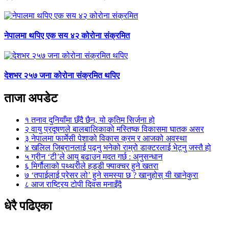
नेपालमा थपिए एक सय ४२ कोरोना संक्रमित
देशभर २५७ जना कोरोना संक्रमित थपिए
ताजा अपडेट
१
तनाव दुनियाँमा छँदै छैन, यो कृतिम सिर्जना हो
२
वायु प्रदूषणले बालबालिकाको मस्तिष्क विकासमा घातक असर
३
नेपालमा फार्मेसी पेशाको विकास क्रम र आजको अवस्था
४
खलिल जिब्रानलाई पढ्नु भनेको राम्रो डाक्टरलाई भेट्नु जस्तै हो
५
ग्रीन ‘टी’ले आयु बढाउन मदत गर्छ : अनुसन्धान
६
मिर्गौलाको पथ्थरीले हड्डी फ्याक्चर हुने खतरा
७
‘तपाईलाई प्रेसर लो’ हुने समस्या छ ? खानुहोस् यी खानेकुरा
८
आज राष्ट्रिय टोपी दिवस मनाइँदै
धेरै पढिएका