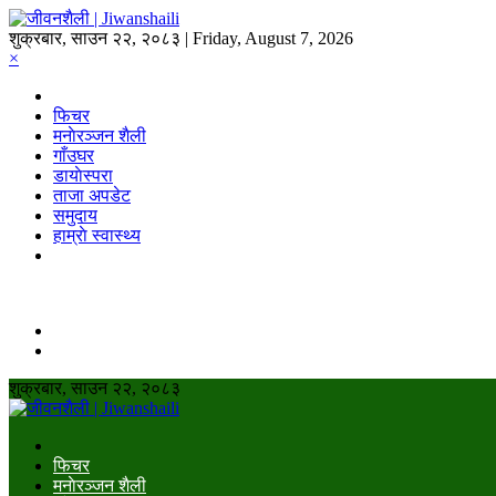
शुक्रबार, साउन २२, २०८३ | Friday, August 7, 2026
×
फिचर
मनाेरञ्जन शैली
गाँउघर
डायाेस्परा
ताजा अपडेट
समुदाय
हाम्राे स्वास्थ्य
शुक्रबार, साउन २२, २०८३
फिचर
मनाेरञ्जन शैली