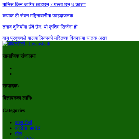
मानिस किन जागिर छाड्छन् ? यस्ता छन् ७ कारण
ब्ल्याक टी सेवन महिनावारीमा फाइदाजनक
तनाव दुनियाँमा छँदै छैन, यो कृतिम सिर्जना हो
वायु प्रदूषणले बालबालिकाको मस्तिष्क विकासमा घातक असर
सामाजिक संजालमा
सम्पादकः
विज्ञापनका लागिः
Categories
कला शैली
कोरोना अपडेट
खेल