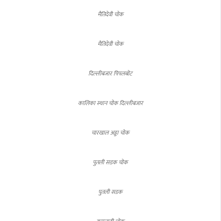
मैतिदेवी चाेक
मैतिदेवी चाेक
दिल्लीबजार पिपलबाेट
कालिका स्थान चाेक दिल्लीबजार
चारखाल अड्डा चाेक
पुतली सडक चाेक
पुतली सडक