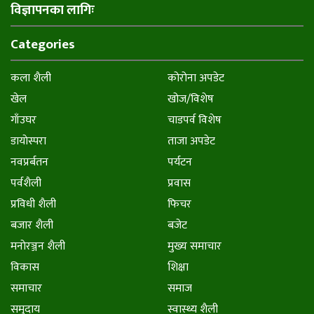
विज्ञापनका लागिः
Categories
कला शैली
कोरोना अपडेट
खेल
खोज/विशेष
गाँउघर
चाडपर्व विशेष
डायाेस्परा
ताजा अपडेट
नवप्रर्बतन
पर्यटन
पर्वशैली
प्रवास
प्रविधी शैली
फिचर
बजार शैली
बजेट
मनाेरञ्जन शैली
मुख्य समाचार
विकास
शिक्षा
समाचार
समाज
समुदाय
स्वास्थ्य शैली