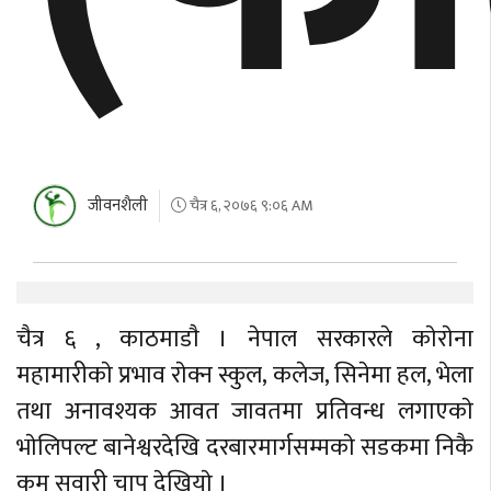
जीवनशैली
चैत्र ६, २०७६ ९:०६ AM
चैत्र ६ , काठमाडाै । नेपाल सरकारले काेराेना
महामारीकाे प्रभाव राेक्न स्कुल, कलेज, सिनेमा हल, भेला
तथा अनावश्यक आवत जावतमा प्रतिवन्ध लगाएकाे
भाेलिपल्ट बानेश्वरदेखि दरबारमार्गसम्मकाे सडकमा निकै
कम सवारी चाप देखियाे ।