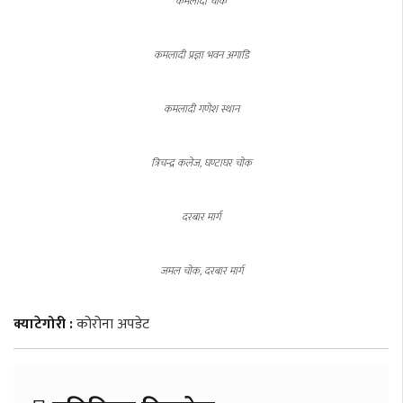
कमलादी चाेक
कमलादी प्रज्ञा भवन अगाडि
कमलादी गणेश स्थान
त्रिचन्द्र कलेज, घण्टाघर चाेक
दरबार मार्ग
जमल चाेक, दरबार मार्ग
क्याटेगोरी :
कोरोना अपडेट