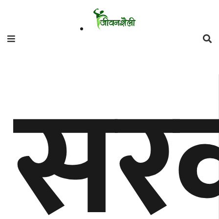
फिचर
सरक
मनाेरञ्जन
शैली
गाँउघर
डायाेस्परा
ताजा
अपडेट
समुदाय
हाम्राे
स्वास्थ्य