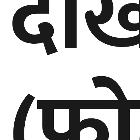
देखि
(फा