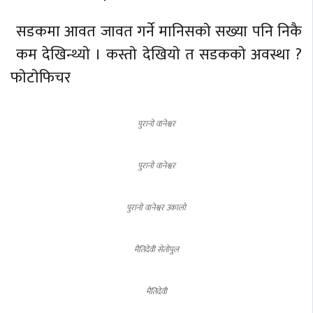
सडकमा आवत जावत गर्ने मानिसकाे सख्या पनि निकै
कम देखिन्थ्याे । कस्ताे देखियाे त सडककाे अवस्था ?
फाेटाेफिचर
पुरानाे वानेश्वर
पुरानाे वानेश्वर
पुरानाे वानेश्वर
उकालाे
मैतिदेवी सेताेपुल
मैतिदेवी