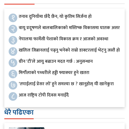
१
तनाव दुनियाँमा छँदै छैन, यो कृतिम सिर्जना हो
२
वायु प्रदूषणले बालबालिकाको मस्तिष्क विकासमा घातक असर
३
नेपालमा फार्मेसी पेशाको विकास क्रम र आजको अवस्था
४
खलिल जिब्रानलाई पढ्नु भनेको राम्रो डाक्टरलाई भेट्नु जस्तै हो
५
ग्रीन ‘टी’ले आयु बढाउन मदत गर्छ : अनुसन्धान
६
मिर्गौलाको पथ्थरीले हड्डी फ्याक्चर हुने खतरा
७
‘तपाईलाई प्रेसर लो’ हुने समस्या छ ? खानुहोस् यी खानेकुरा
८
आज राष्ट्रिय टोपी दिवस मनाइँदै
धेरै पढिएका