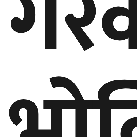
गरेक
भाे