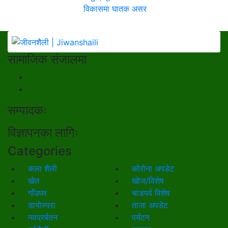
विकासमा घातक असर
सामाजिक संजालमा
सम्पादकः
विज्ञापनका लागिः
Categories
कला शैली
कोरोना अपडेट
खेल
खोज/विशेष
गाँउघर
चाडपर्व विशेष
डायाेस्परा
ताजा अपडेट
नवप्रर्बतन
पर्यटन