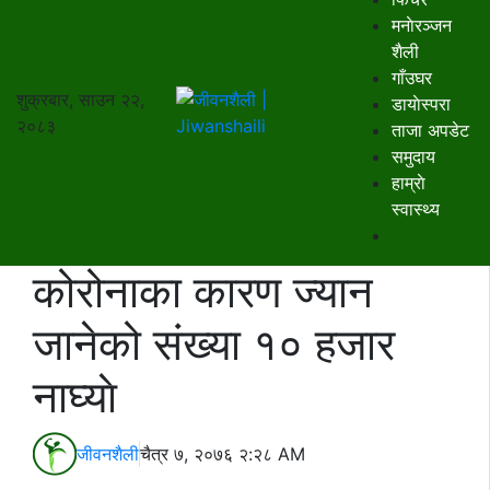
मनाेरञ्जन
शैली
गाँउघर
शुक्रबार, साउन २२,
डायाेस्परा
२०८३
ताजा अपडेट
समुदाय
हाम्राे
स्वास्थ्य
कोरोनाका कारण ज्यान
जानेको संख्या १० हजार
नाघ्याे
जीवनशैली
चैत्र ७, २०७६ २:२८ AM