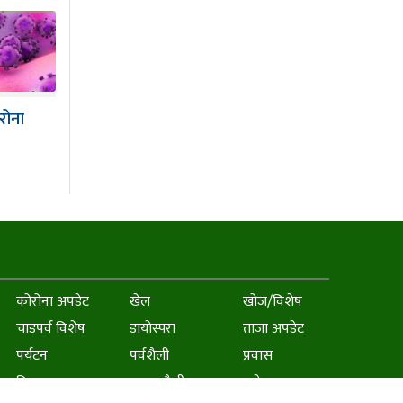
रोना
कोरोना अपडेट
खेल
खोज/विशेष
चाडपर्व विशेष
डायाेस्परा
ताजा अपडेट
पर्यटन
पर्वशैली
प्रवास
फिचर
बजार शैली
बजेट