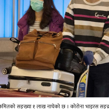
रमितको सङ्ख्या १ लाख नाघेको छ । कोरोना भाइरस सङ्क