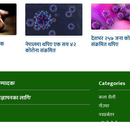
देशभर २५७ जना को
एक
नेपालमा थपिए एक सय ४२
संक्रमित थपिए
कोरोना संक्रमित
म्पादकः
Categories
िज्ञापनका लागिः
कला शैली
गाँउघर
नवप्रर्बतन
प्रविधी शैली