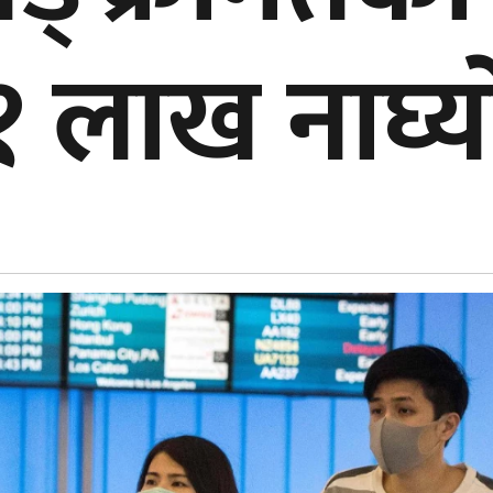
१ लाख नाघ्या