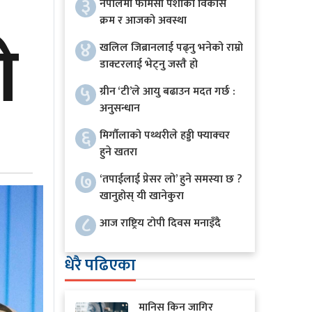
३
नेपालमा फार्मेसी पेशाको विकास
क्रम र आजको अवस्था
े
४
खलिल जिब्रानलाई पढ्नु भनेको राम्रो
डाक्टरलाई भेट्नु जस्तै हो
५
ग्रीन ‘टी’ले आयु बढाउन मदत गर्छ :
अनुसन्धान
६
मिर्गौलाको पथ्थरीले हड्डी फ्याक्चर
हुने खतरा
७
‘तपाईलाई प्रेसर लो’ हुने समस्या छ ?
खानुहोस् यी खानेकुरा
८
आज राष्ट्रिय टोपी दिवस मनाइँदै
धेरै पढिएका
मानिस किन जागिर