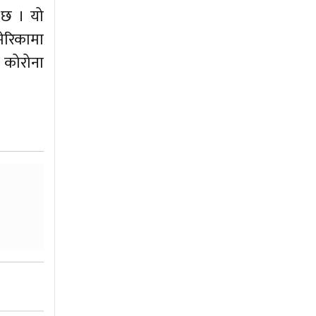
ो छ । यो
मेरिकामा
 कोरोना