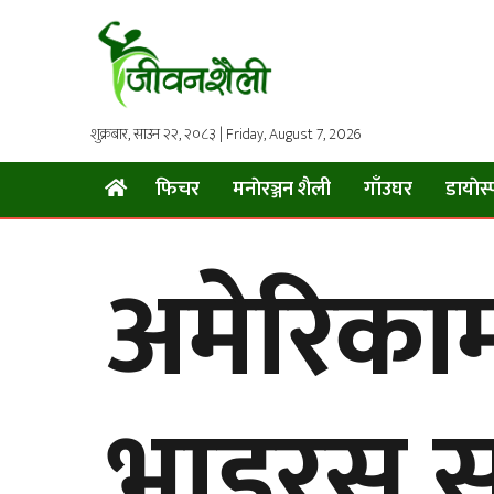
शुक्रबार, साउन २२, २०८३ | Friday, August 7, 2026
फिचर
मनाेरञ्जन शैली
गाँउघर
डायाेस्
अमेरिका
भाइरस स