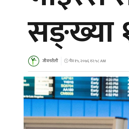
सङ्ख्या 
जीवनशैली
चैत्र १५, २०७६ १२:५८ AM