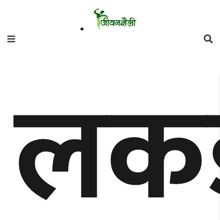
फिचर
लक
मनाेरञ्जन
शैली
गाँउघर
डायाेस्परा
ताजा
अपडेट
समुदाय
हाम्राे
स्वास्थ्य