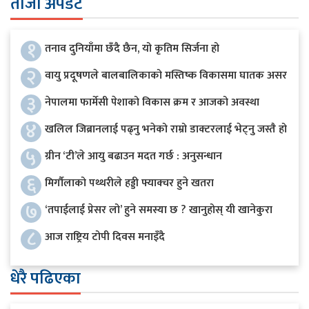
ताजा अपडेट
१
तनाव दुनियाँमा छँदै छैन, यो कृतिम सिर्जना हो
२
वायु प्रदूषणले बालबालिकाको मस्तिष्क विकासमा घातक असर
३
नेपालमा फार्मेसी पेशाको विकास क्रम र आजको अवस्था
४
खलिल जिब्रानलाई पढ्नु भनेको राम्रो डाक्टरलाई भेट्नु जस्तै हो
५
ग्रीन ‘टी’ले आयु बढाउन मदत गर्छ : अनुसन्धान
६
मिर्गौलाको पथ्थरीले हड्डी फ्याक्चर हुने खतरा
७
‘तपाईलाई प्रेसर लो’ हुने समस्या छ ? खानुहोस् यी खानेकुरा
८
आज राष्ट्रिय टोपी दिवस मनाइँदै
धेरै पढिएका