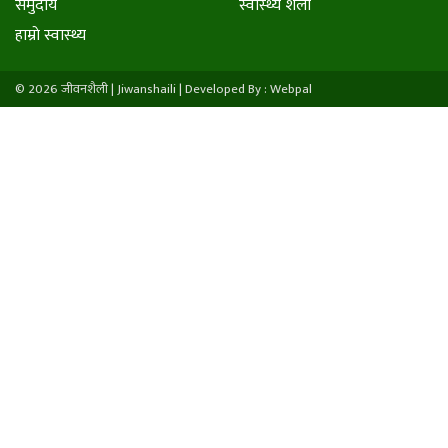
समुदाय
स्वास्थ्य शैली
हाम्राे स्वास्थ्य
© 2026 जीवनशैली | Jiwanshaili |
Developed By : Webpal