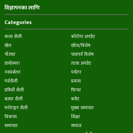
विज्ञापनका लागिः
Categories
कला शैली
कोरोना अपडेट
खेल
खोज/विशेष
गाँउघर
चाडपर्व विशेष
डायाेस्परा
ताजा अपडेट
नवप्रर्बतन
पर्यटन
पर्वशैली
प्रवास
प्रविधी शैली
फिचर
बजार शैली
बजेट
मनाेरञ्जन शैली
मुख्य समाचार
विकास
शिक्षा
समाचार
समाज