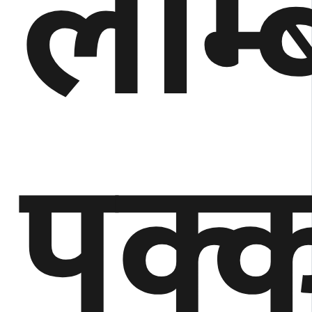
लम्ब
पक्