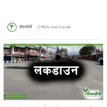
जीवनशैली
चैत्र १६, २०७६ ९:५७ AM