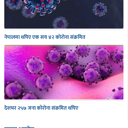
नेपालमा थपिए एक सय ४२ कोरोना संक्रमित
देशभर २५७ जना कोरोना संक्रमित थपिए