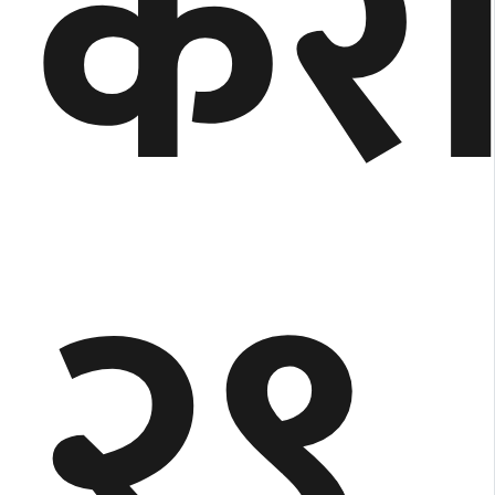
कर
२९