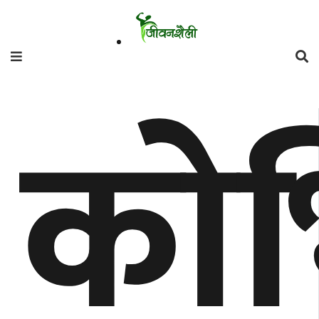
फिचर
को
मनाेरञ्जन
शैली
गाँउघर
डायाेस्परा
ताजा
अपडेट
समुदाय
हाम्राे
स्वास्थ्य