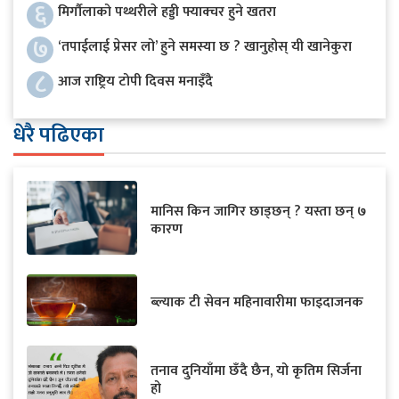
६
मिर्गौलाको पथ्थरीले हड्डी फ्याक्चर हुने खतरा
७
‘तपाईलाई प्रेसर लो’ हुने समस्या छ ? खानुहोस् यी खानेकुरा
८
आज राष्ट्रिय टोपी दिवस मनाइँदै
धेरै पढिएका
मानिस किन जागिर छाड्छन् ? यस्ता छन् ७
कारण
ब्ल्याक टी सेवन महिनावारीमा फाइदाजनक
तनाव दुनियाँमा छँदै छैन, यो कृतिम सिर्जना
हो