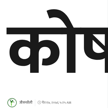
को
जीवनशैली
चैत्र १७, २०७६ ५:२५ AM