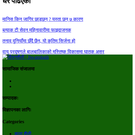
धेरै पढिएका
मानिस किन जागिर छाड्छन् ? यस्ता छन् ७ कारण
ब्ल्याक टी सेवन महिनावारीमा फाइदाजनक
तनाव दुनियाँमा छँदै छैन, यो कृतिम सिर्जना हो
वायु प्रदूषणले बालबालिकाको मस्तिष्क विकासमा घातक असर
सामाजिक संजालमा
सम्पादकः
विज्ञापनका लागिः
Categories
कला शैली