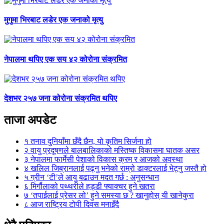
मुगुमा भिरबाट लडेर एक जनाको मृत्यु
नेपालमा थपिए एक सय ४२ कोरोना संक्रमित
देशभर २५७ जना कोरोना संक्रमित थपिए
ताजा अपडेट
१
तनाव दुनियाँमा छँदै छैन, यो कृतिम सिर्जना हो
२
वायु प्रदूषणले बालबालिकाको मस्तिष्क विकासमा घातक असर
३
नेपालमा फार्मेसी पेशाको विकास क्रम र आजको अवस्था
४
खलिल जिब्रानलाई पढ्नु भनेको राम्रो डाक्टरलाई भेट्नु जस्तै हो
५
ग्रीन ‘टी’ले आयु बढाउन मदत गर्छ : अनुसन्धान
६
मिर्गौलाको पथ्थरीले हड्डी फ्याक्चर हुने खतरा
७
‘तपाईलाई प्रेसर लो’ हुने समस्या छ ? खानुहोस् यी खानेकुरा
८
आज राष्ट्रिय टोपी दिवस मनाइँदै