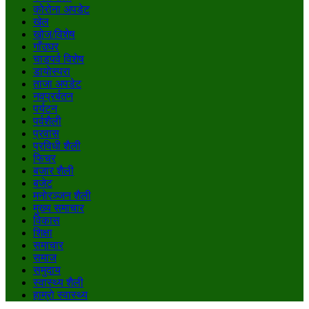
कोरोना अपडेट
खेल
खोज/विशेष
गाँउघर
चाडपर्व विशेष
डायाेस्परा
ताजा अपडेट
नवप्रर्बतन
पर्यटन
पर्वशैली
प्रवास
प्रविधी शैली
फिचर
बजार शैली
बजेट
मनाेरञ्जन शैली
मुख्य समाचार
विकास
शिक्षा
समाचार
समाज
समुदाय
स्वास्थ्य शैली
हाम्राे स्वास्थ्य