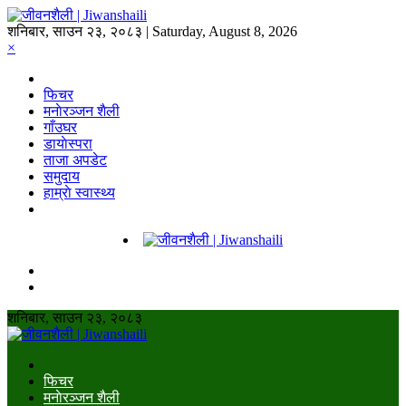
शनिबार, साउन २३, २०८३ | Saturday, August 8, 2026
×
फिचर
मनाेरञ्जन शैली
गाँउघर
डायाेस्परा
ताजा अपडेट
समुदाय
हाम्राे स्वास्थ्य
शनिबार, साउन २३, २०८३
फिचर
मनाेरञ्जन शैली