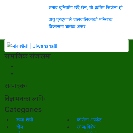
तनाव दुनियाँमा छँदै छैन, यो कृतिम सिर्जना हो
वायु प्रदूषणले बालबालिकाको मस्तिष्क
विकासमा घातक असर
सामाजिक संजालमा
सम्पादकः
विज्ञापनका लागिः
Categories
कला शैली
कोरोना अपडेट
खेल
खोज/विशेष