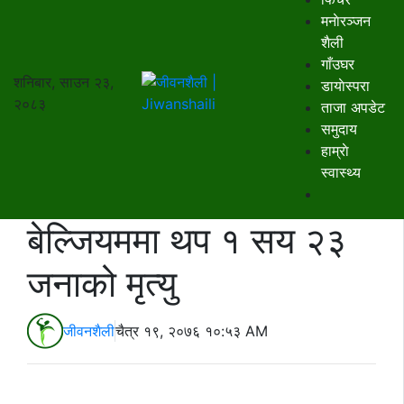
मनाेरञ्जन
शैली
गाँउघर
शनिबार, साउन २३,
डायाेस्परा
२०८३
ताजा अपडेट
समुदाय
हाम्राे
स्वास्थ्य
बेल्जियममा थप १ सय २३
जनाको मृत्यु
जीवनशैली
चैत्र १९, २०७६ १०:५३ AM